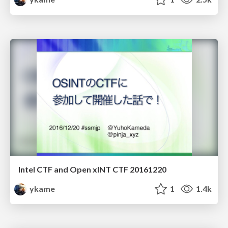
Intel CTF and Open xINT CTF 20161220
ykame
1
1.4k