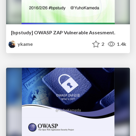
[bpstudy] OWASP ZAP Vulnerable Assesment.
ykame
2
1.4k