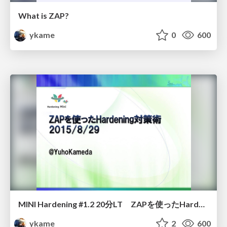
What is ZAP?
ykame
0
600
MINI Hardening #1.2 20分LT ZAPを使ったHardening対策術 2015/8/29
ykame
2
600