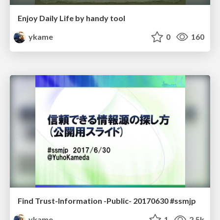
Enjoy Daily Life by handy tool
ykame
0
160
Find Trust-Information -Public- 20170630 #ssmjp
ykame
1
2.5k