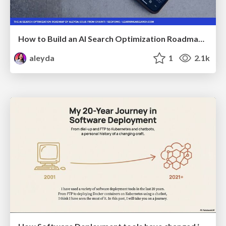
How to Build an AI Search Optimization Roadmap - Criteria and Steps to Take #SEOIRL
aleyda
1
2.1k