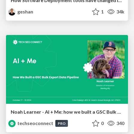
How Software Deployment tools have changed in the past 20 years
geshan
1
34k
Noah Learner - AI + Me: how we built a GSC Bulk Export data pipeline
techseoconnect
0
340
PRO