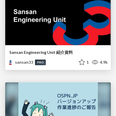
Sansan Engineering Unit 紹介資料
sansan33
1
4.9k
PRO