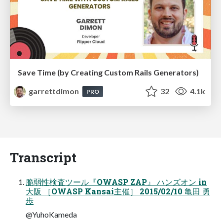
Save Time (by Creating Custom Rails Generators)
garrettdimon
32
4.1k
PRO
Transcript
脆弱性検査ツール『OWASP ZAP』 ハンズオン in
大阪 ［OWASP Kansai主催］ 2015/02/10 亀田 勇
歩
@YuhoKameda