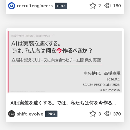
recruitengineers
2
180
PRO
AIは実装を速くする。では、私たちは何を今作るべきか？－立場を越えてリリースに向き合ったチーム開発の実践 / 20260801 Hiromi Nakaya and Naoki Takahashi
shift_evolve
3
370
PRO