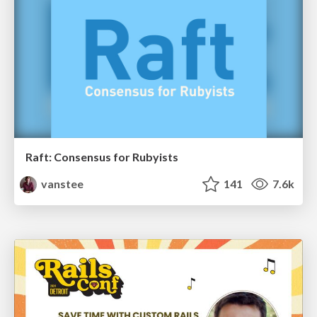
Raft: Consensus for Rubyists
vanstee
141
7.6k