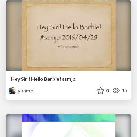
Hey Siri! Hello Barbie! ssmjp
ykame
0
1k