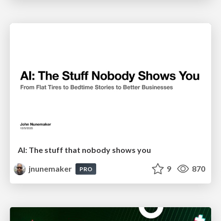
AI: The stuff that nobody shows you
jnunemaker
9
870
PRO