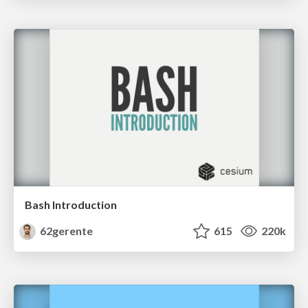
Bash Introduction
62gerente
615
220k