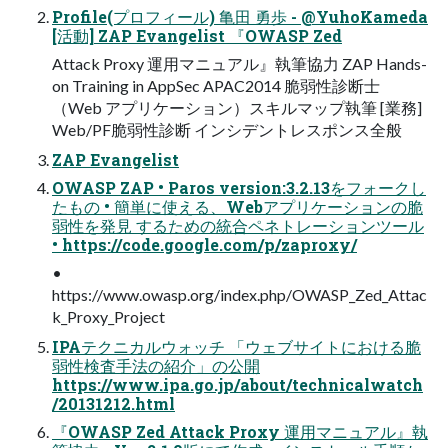
Profile(プロフィール) 亀田 勇歩 - @YuhoKameda
[活動] ZAP Evangelist 『OWASP Zed
Attack Proxy 運用マニュアル』執筆協力 ZAP Hands-
on Training in AppSec APAC2014 脆弱性診断士
（Web アプリケーション）スキルマップ執筆 [業務]
Web/PF脆弱性診断 インシデントレスポンス全般
ZAP Evangelist
OWASP ZAP • Paros version:3.2.13をフォークし
たもの • 簡単に使える、Webアプリケーションの脆
弱性を発見 するための統合ペネトレーションツール
• https://code.google.com/p/zaproxy/
•
https://www.owasp.org/index.php/OWASP_Zed_Attac
k_Proxy_Project
IPAテクニカルウォッチ 「ウェブサイトにおける脆
弱性検査手法の紹介」の公開
https://www.ipa.go.jp/about/technicalwatch
/20131212.html
『OWASP Zed Attack Proxy 運用マニュアル』執