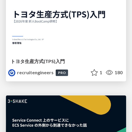
トヨタ⽣産⽅式(TPS)⼊⾨
recruitengineers
1
180
PRO