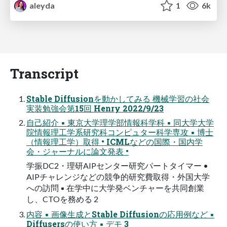
aleyda
1
6k
Transcript
Stable Diffusionを動かしてみる 機械学習の社会
実装勉強会第15回 Henry 2022/9/23
自己紹介 ▪ 東京大学理学部情報科学科 ▪ 同大学大学
院情報理工学系研究科コンピュター科学専攻 ▪ 博士
（情報理工学）取得 • ICMLなどの国際・国内学
会・ジャーナルに論文発表 •
学振DC2・理研AIPセンター研究パートタイマー •
AIPチャレンジなどの競争的研究費取得・外国大学
への訪問 ▪ 在学中に大学発ベンチャーを共同創業
し、CTOを務める 2
内容 ▪ 画像生成とStable Diffusionの応用例など ▪
Diffusersの使い方 ▪ デモ 3