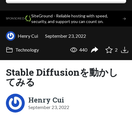
SiteGround - Reliable hosting with speed,
·
→
SPONSORED
security, and support you can count on.
Henry Cui
September 23, 2022
Technology
440
2
Stable Diffusionを動かし
てみる
Henry Cui
September 23, 2022