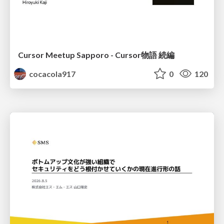
Cursor Meetup Sapporo - Cursor物語 続編
cocacola917
0
120