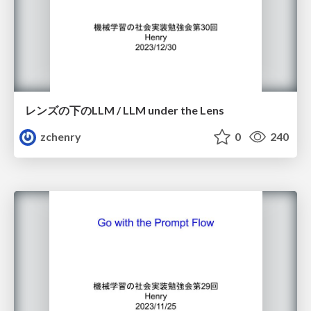
レンズの下のLLM / LLM under the Lens
zchenry
0
240