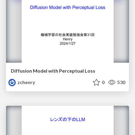
Diffusion Model with Perceptual Loss
zchenry
0
530