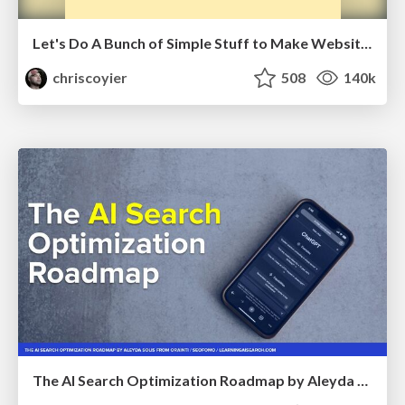
Let's Do A Bunch of Simple Stuff to Make Websites Faster
chriscoyier
508
140k
The AI Search Optimization Roadmap by Aleyda Solis