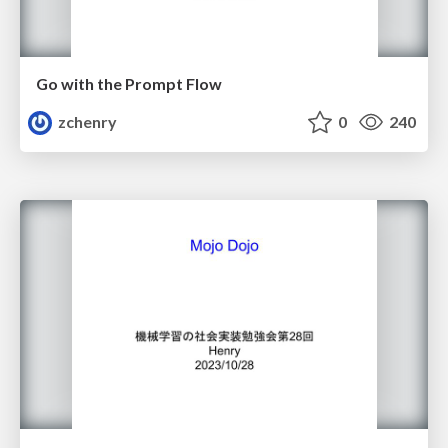
Go with the Prompt Flow
zchenry
0
240