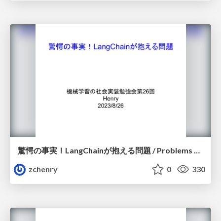
驚愕の事実！LangChainが抱える問題 / Problems of LangChain
zchenry
0
330