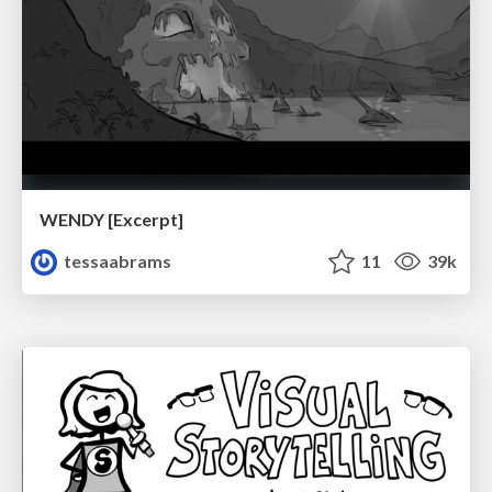
WENDY [Excerpt]
tessaabrams
11
39k