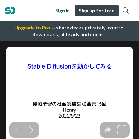
Sign in
Sign up for free
Upgrade to Pro
— share decks privately, control
downloads, hide ads and more …