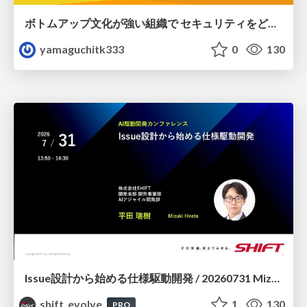
ボトムアップ文化が強い組織で セキュリティをどう根付かせていくかの現在進行形の話 / Making Security Stick in a Bottom-Up Organization
yamaguchitk333
0
130
Issue設計から始める仕様駆動開発 / 20260731 Mizuki Hirata
shift_evolve
1
130
PRO