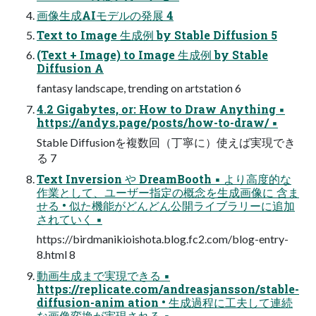
画像生成AIモデルの発展 4
Text to Image 生成例 by Stable Diffusion 5
(Text + Image) to Image 生成例 by Stable
Diffusion A
fantasy landscape, trending on artstation 6
4.2 Gigabytes, or: How to Draw Anything ▪
https://andys.page/posts/how-to-draw/ ▪
Stable Diffusionを複数回（丁寧に）使えば実現でき
る 7
Text Inversion や DreamBooth ▪ より高度的な
作業として、ユーザー指定の概念を生成画像に 含ま
せる • 似た機能がどんどん公開ライブラリーに追加
されていく ▪
https://birdmanikioishota.blog.fc2.com/blog-entry-
8.html 8
動画生成まで実現できる ▪
https://replicate.com/andreasjansson/stable-
diffusion-anim ation • 生成過程に工夫して連続
な画像変換が実現される ▪