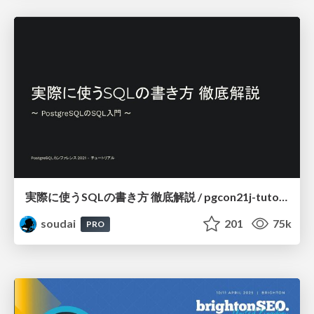
実際に使うSQLの書き方 徹底解説 / pgcon21j-tutorial
soudai
201
75k
PRO