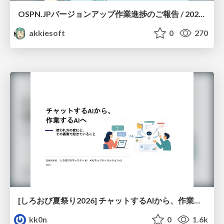
OSPN.JPバージョンアップ作業進捗のご報告 / 20260801-osc26kyoto
akkiesoft
0
270
[しろおび夏祭り2026] チャットするAIから、作業するAIへ - 使われ方の変化と、その裏側で起きていること
kk0n
0
1.6k