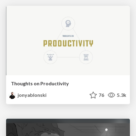
Thoughts on Productivity
jonyablonski
76
5.3k