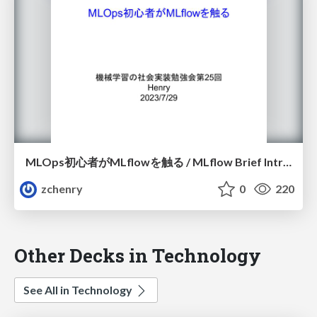
MLOps初心者がMLflowを触る / MLflow Brief Introduction
zchenry
0
220
Other Decks in Technology
See All in Technology