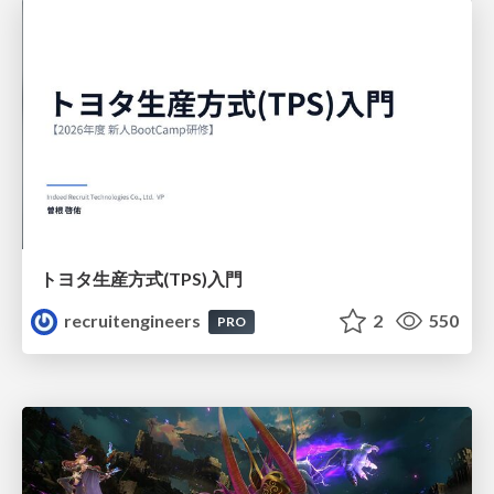
トヨタ⽣産⽅式(TPS)⼊⾨
recruitengineers
2
550
PRO