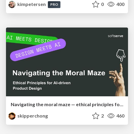
kimpetersen
0
400
PRO
Navigating the moral maze — ethical principles for Al-driven product design
skipperchong
2
460