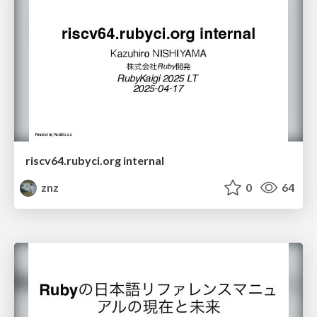
riscv64.rubyci.org internal
znz
0
64