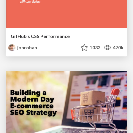
GitHub's CSS Performance
jonrohan
1033
470k