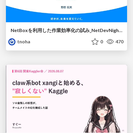
NetBoxを利用した作業効率化の試み_NetDevNight4
tnoha
0
470