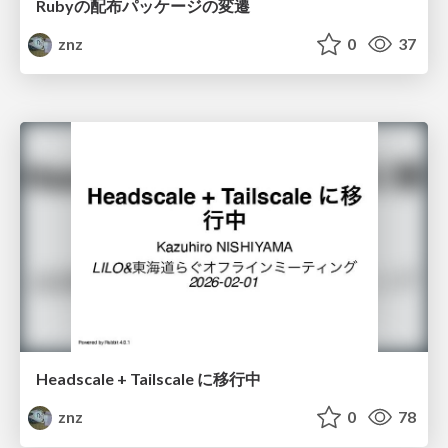
Rubyの配布パッケージの変遷
znz
0
37
Headscale + Tailscale に移行中
znz
0
78