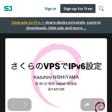
Sign in
Sign up for free
Upgrade to Pro
— share decks privately, control
downloads, hide ads and more …