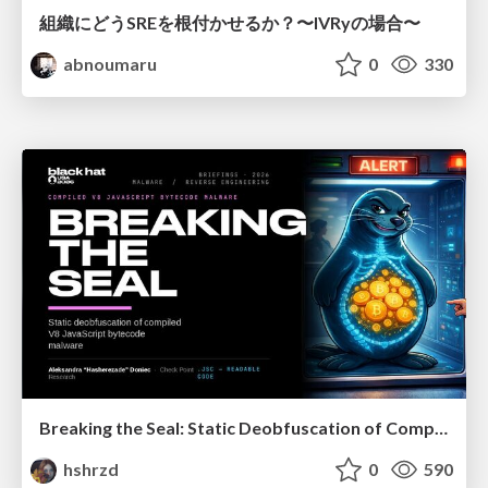
組織にどうSREを根付かせるか？〜IVRyの場合〜
abnoumaru
0
330
Breaking the Seal: Static Deobfuscation of Compiled V8 JavaScript Bytecode Malware
hshrzd
0
590