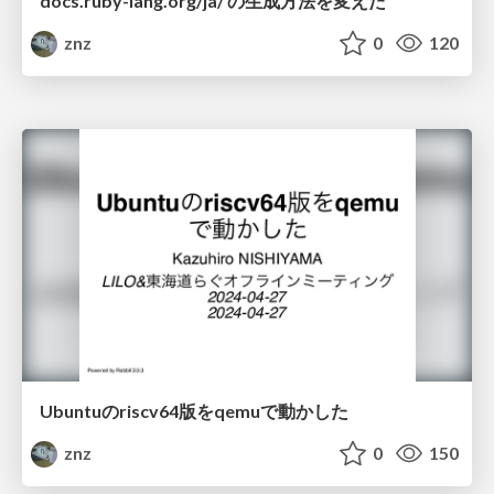
docs.ruby-lang.org/ja/ の生成方法を変えた
znz
0
120
Ubuntuのriscv64版をqemuで動かした
znz
0
150