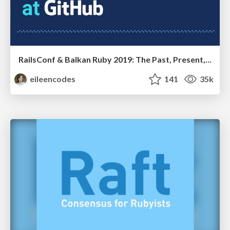
RailsConf & Balkan Ruby 2019: The Past, Present, and Future of Rails at GitHub
eileencodes
141
35k