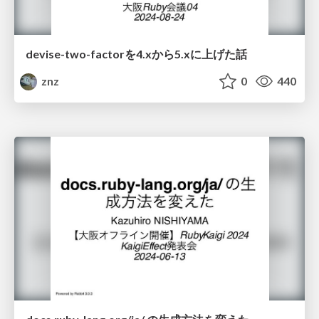
devise-two-factorを4.xから5.xに上げた話
znz
0
440