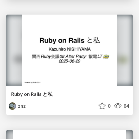
Ruby on Rails と私
znz
0
84