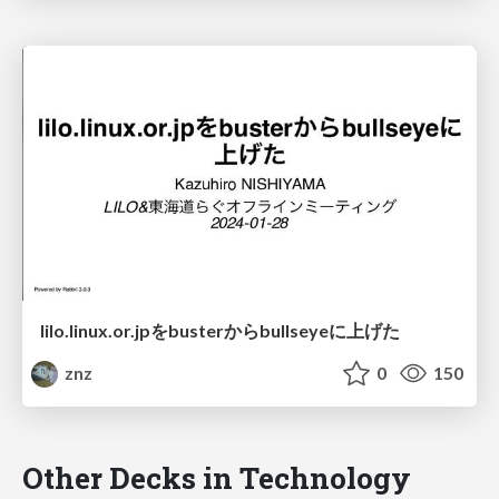
lilo.linux.or.jpをbusterからbullseyeに上げた
znz
0
150
Other Decks in Technology