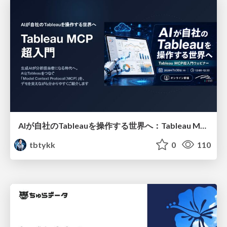
AIが自社のTableauを操作する世界へ：Tableau MCP超入門
tbtykk
0
110