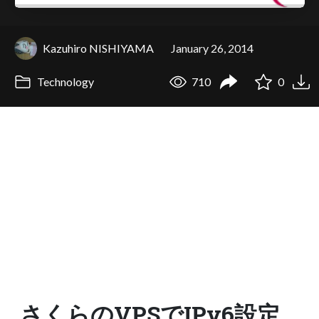
Kazuhiro NISHIYAMA
January 26, 2014
Technology
710
0
さくらのVPSでIPv6設定