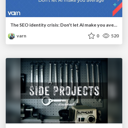
The SEO identity crisis: Don't let AI make you average
varn
0
520