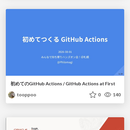
初めてのGitHub Actions / GitHub Actions at First
tooppoo
0
140