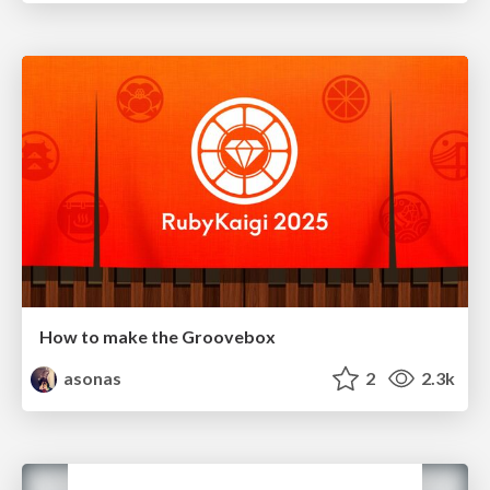
How to make the Groovebox
asonas
2
2.3k