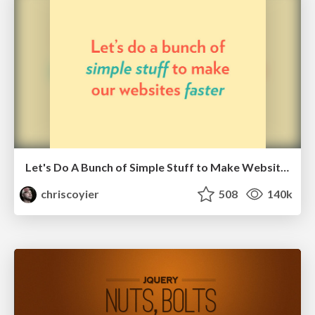
Let's Do A Bunch of Simple Stuff to Make Websites Faster
chriscoyier
508
140k