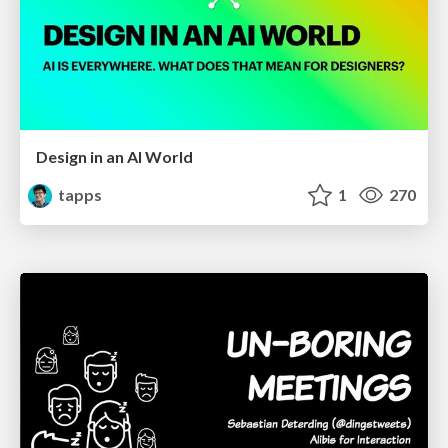
Design in an AI World
tapps
1
270