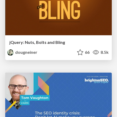
jQuery: Nuts, Bolts and Bling
dougneiner
66
8.5k