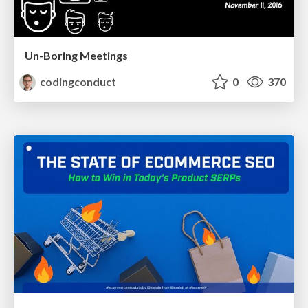
Un-Boring Meetings
codingconduct
0
370