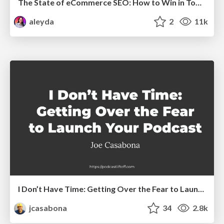
The State of eCommerce SEO: How to Win in Today's Products SERPs - #SEOweek
aleyda
2
11k
I Don’t Have Time: Getting Over the Fear to Launch Your Podcast
jcasabona
34
2.8k