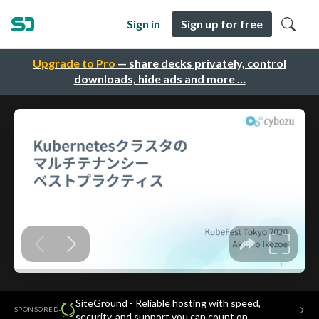
Sign in
Sign up for free
Upgrade to Pro
— share decks privately, control
downloads, hide ads and more …
SiteGround - Reliable hosting with speed,
·
→
SPONSORED
security, and support you can count on.