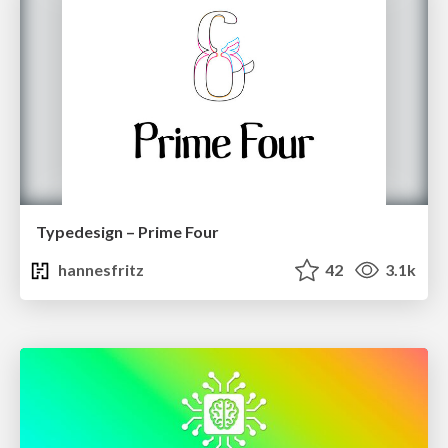
Typedesign – Prime Four
hannesfritz
42
3.1k