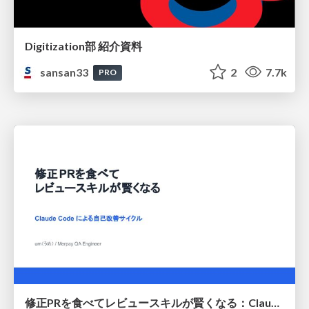
Digitization部 紹介資料
sansan33
2
7.7k
PRO
修正PRを食べてレビュースキルが賢くなる：Claude Codeによる自己改善サイクル