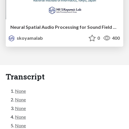
Neural Spatial Audio Processing for Sound Field Analysis and Control
skoyamalab
0
400
Transcript
None
None
None
None
None