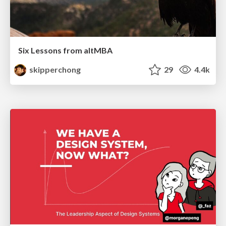
Six Lessons from altMBA
skipperchong
29
4.4k