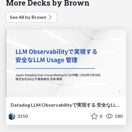
More Decks by Brown
See All by Brown
Datadog LLM Observabilityで実現する 安全なLLM Usage 管理
3150
0
180