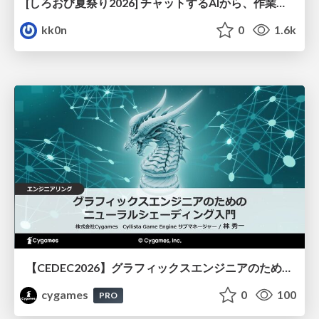
[しろおび夏祭り2026] チャットするAIから、作業するAIへ - 使われ方の変化と、その裏側で起きていること
kk0n
0
1.6k
【CEDEC2026】グラフィックスエンジニアのためのニューラルシェーディング入門
cygames
0
100
PRO