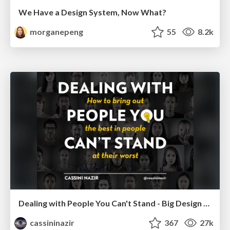
We Have a Design System, Now What?
morganepeng
55
8.2k
Dealing with People You Can't Stand - Big Design 2015
cassininazir
367
27k