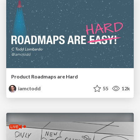
Product Roadmaps are Hard
iamctodd
55
12k