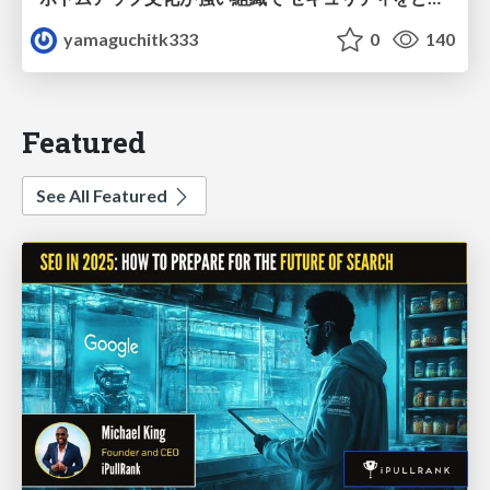
yamaguchitk333
0
140
Featured
See All Featured