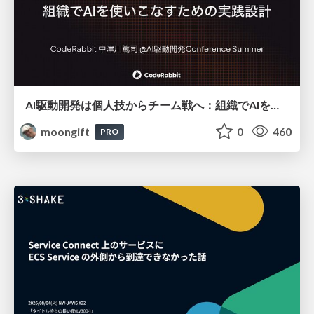
AI駆動開発は個人技からチーム戦へ：組織でAIを使いこなすための実践設計
moongift
0
460
PRO