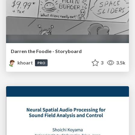
Darren the Foodie - Storyboard
khoart
3
3.5k
PRO