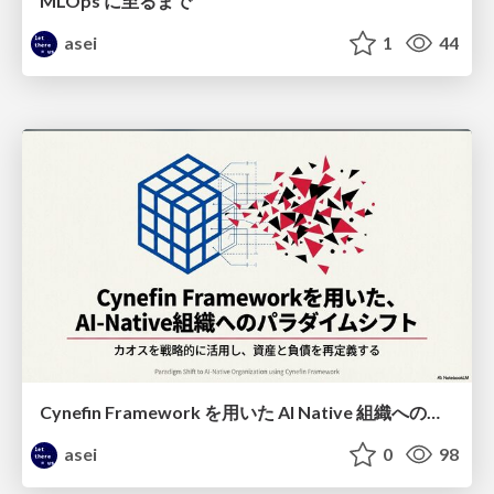
MLOps に至るまで
asei
1
44
Cynefin Framework を用いた AI Native 組織へのパラダイムシフト
asei
0
98