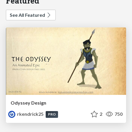
Featured
See All Featured
Odyssey Design
rkendrick25
2
750
PRO