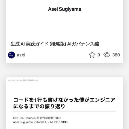
生成 AI 実践ガイド (概略版) AIガバナンス編
asei
0
380