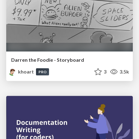
Darren the Foodie - Storyboard
khoart
3
3.5k
PRO