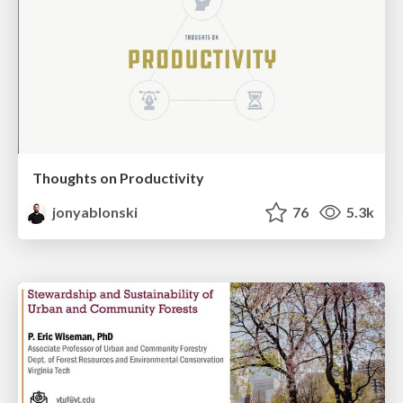
Thoughts on Productivity
jonyablonski
76
5.3k