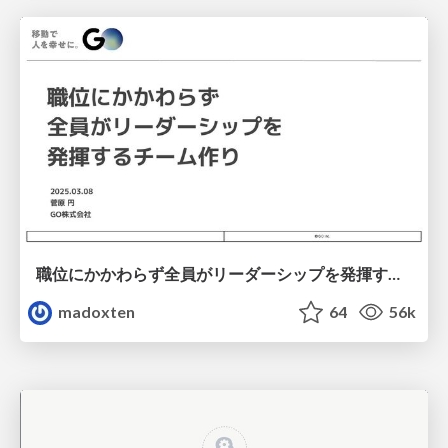
職位にかかわらず全員がリーダーシップを発揮するチーム作り / Building a team where everyone can demonstrate leadership regardless of position
madoxten
64
56k