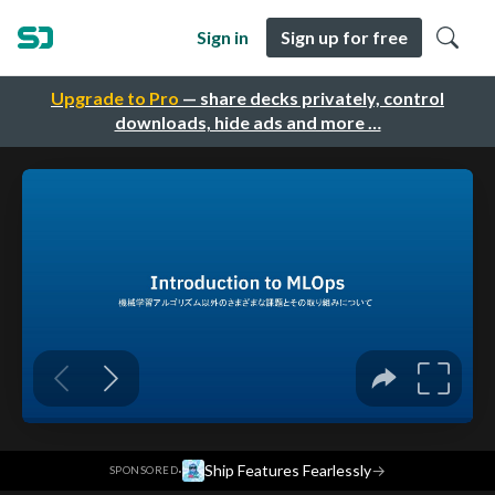
Sign in
Sign up for free
Upgrade to Pro
— share decks privately, control
downloads, hide ads and more …
·
Ship Features Fearlessly
→
SPONSORED