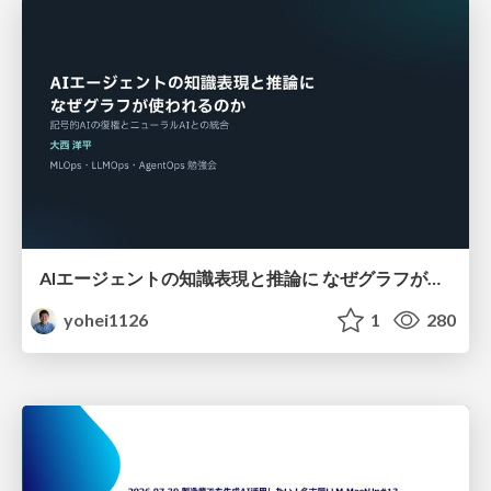
AIエージェントの知識表現と推論に なぜグラフが使われるのか - 記号的AIの復権とニューラルAIとの統合
yohei1126
1
280