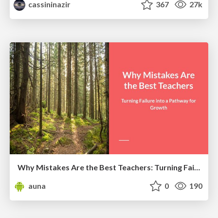
cassininazir
367
27k
Why Mistakes Are the Best Teachers: Turning Failure into a Pathway for Growth
auna
0
190