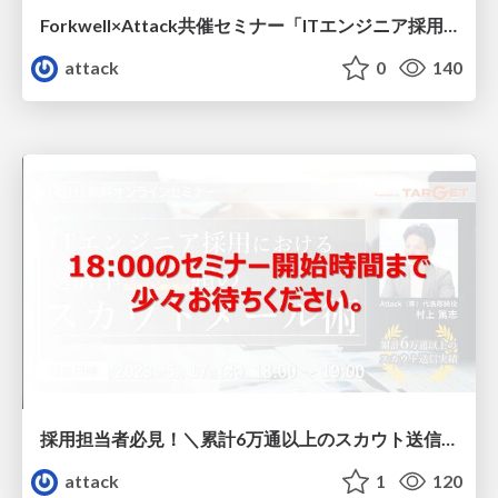
Forkwell×Attack共催セミナー「ITエンジニア採用 “現状の壁”をどう突破するか？」
attack
0
140
採用担当者必見！＼累計6万通以上のスカウト送信実績／ ITエンジニア採用における返信率10%超のスカウトメール術
attack
1
120