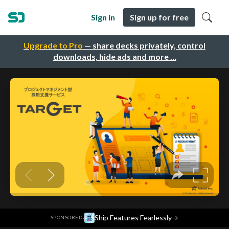
Sign in
Sign up for free
Upgrade to Pro
— share decks privately, control
downloads, hide ads and more …
·
Ship Features Fearlessly
→
SPONSORED