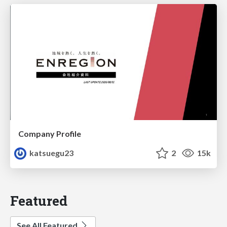
Company Profile
katsuegu23
2
15k
Featured
See All Featured