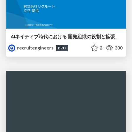
AIネイティブ時代における 開発組織の役割と拡張の可能性
recruitengineers
2
300
PRO