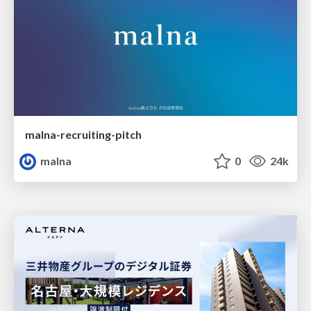
malna-recruiting-pitch
malna
0
24k