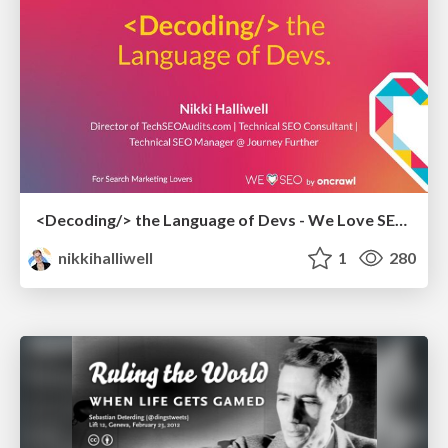
<Decoding/> the Language of Devs - We Love SEO 2024
nikkihalliwell
1
280