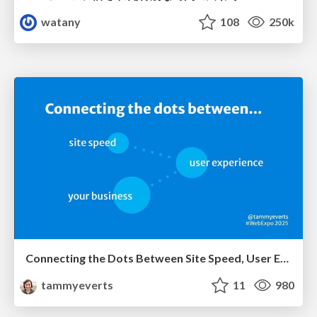
watany
108
250k
Connecting the Dots Between Site Speed, User Experience & Your Business [WebExpo 2025]
tammyeverts
11
980