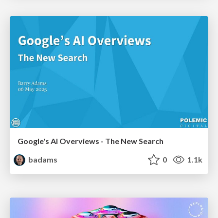
Google's AI Overviews - The New Search
badams
0
1.1k