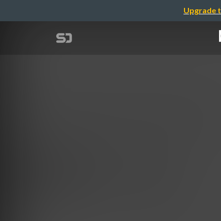
Upgrade t