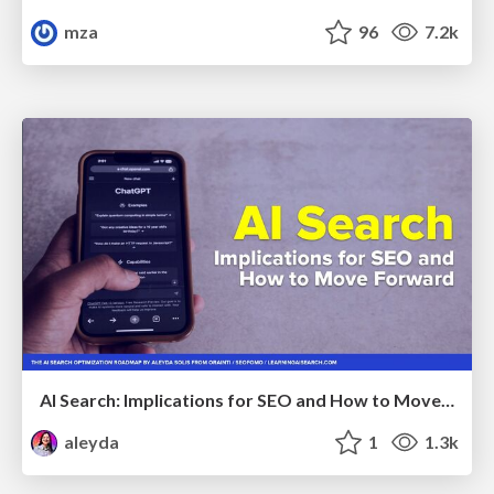
mza
96
7.2k
AI Search: Implications for SEO and How to Move Forward - #ShenzhenSEOConference
aleyda
1
1.3k