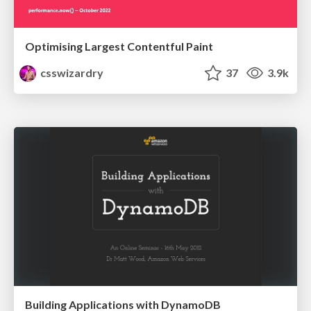
Optimising Largest Contentful Paint
csswizardry
37
3.9k
Building Applications with DynamoDB