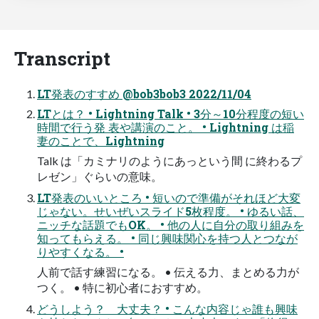
Transcript
LT発表のすすめ @bob3bob3 2022/11/04
LTとは？ • Lightning Talk • 3分～10分程度の短い
時間で行う発 表や講演のこと。 • Lightning は稲
妻のことで、Lightning
Talk は「カミナリのようにあっという間 に終わるプ
レゼン」ぐらいの意味。
LT発表のいいところ • 短いので準備がそれほど大変
じゃない。せいぜいスライド5枚程度。 • ゆるい話、
ニッチな話題でもOK。 • 他の人に自分の取り組みを
知ってもらえる。 • 同じ興味関心を持つ人とつなが
りやすくなる。 •
人前で話す練習になる。 • 伝える力、まとめる力が
つく。 • 特に初心者におすすめ。
どうしよう？ 大丈夫？ • こんな内容じゃ誰も興味