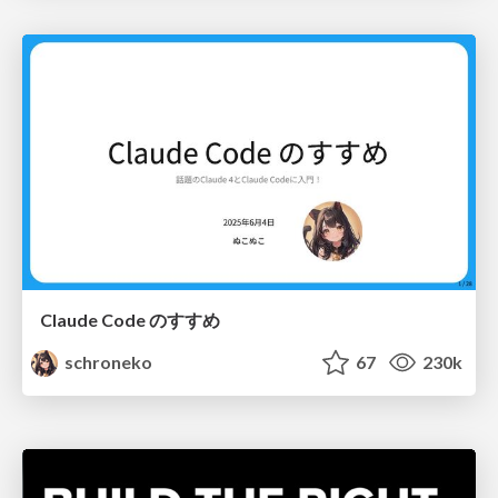
Claude Code のすすめ
schroneko
67
230k