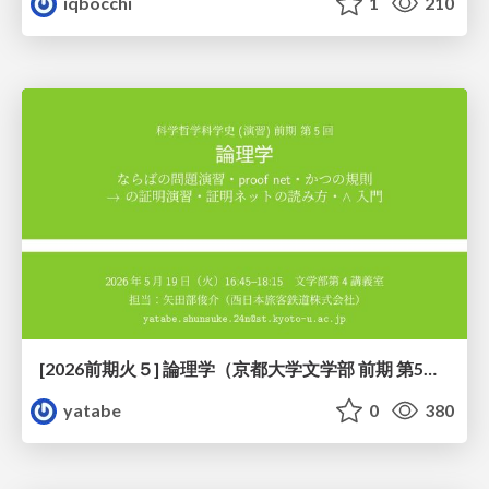
iqbocchi
1
210
[2026前期火５] 論理学（京都大学文学部 前期 第5回）「 ならばの問題演習・proof net・かつの規則」
yatabe
0
380