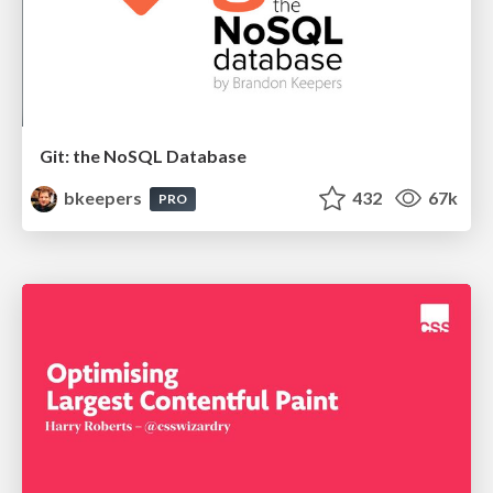
Git: the NoSQL Database
bkeepers
432
67k
PRO