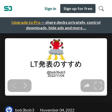
Sign in
Sign up for free
Upgrade to Pro
— share decks privately, control
downloads, hide ads and more …
bob3bob3
November 04, 2022