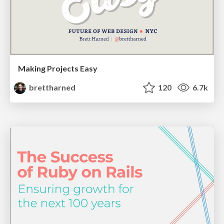
Making Projects Easy
brettharned
120
6.7k