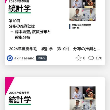
2026年度春学期 統計学 第10回 分布の推測とは － 標本調査，度数分布と確率分布 (2026. 6. 4)
akiraasano
0
170
PRO