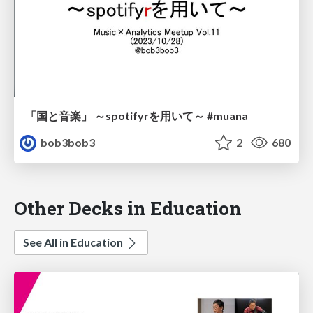
「国と音楽」 ～spotifyrを用いて～ #muana
bob3bob3
2
680
Other Decks in Education
See All in Education