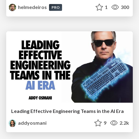
helmedeiros
1
300
PRO
Leading Effective Engineering Teams in the AI Era
addyosmani
9
2.2k