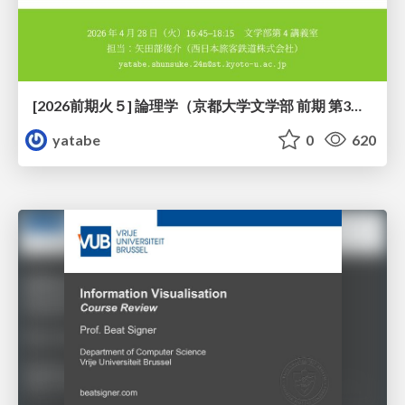
[2026前期火５] 論理学（京都大学文学部 前期 第3回）「形式言語と四つのキーワード：メタ・構成・意味論・ハーモニー」
yatabe
0
620