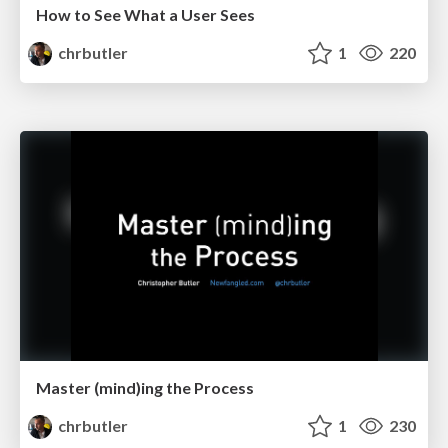
How to See What a User Sees
chrbutler
1
220
Master (mind)ing the Process
chrbutler
1
230