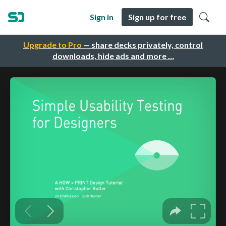
Sign in
Sign up for free
Upgrade to Pro
— share decks privately, control
downloads, hide ads and more …