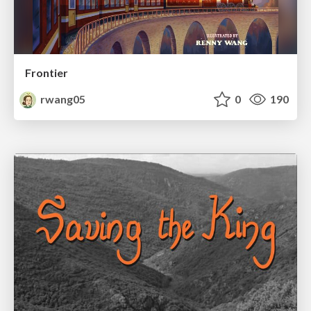
Frontier
rwang05
0
190