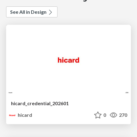
See All in Design
hicard_credential_202601
hicard
0
270