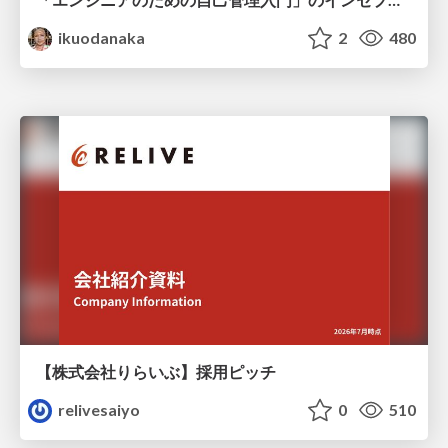
ikuodanaka
2
480
【株式会社りらいぶ】採用ピッチ
relivesaiyo
0
510