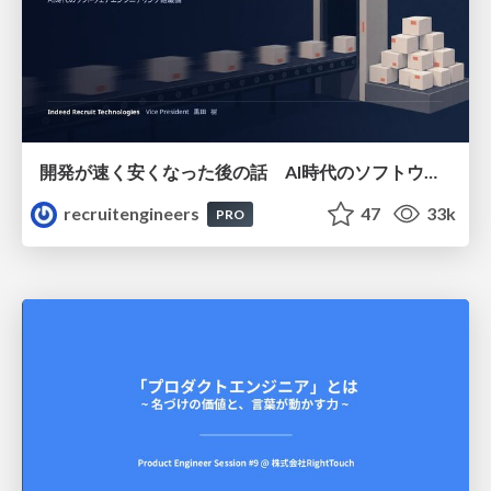
開発が速く安くなった後の話 AI時代のソフトウェアエンジニアリング組織論 #devsumi
recruitengineers
47
33k
PRO