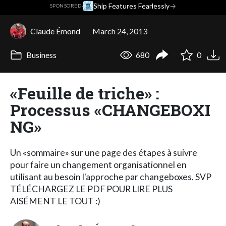
·
Ship Features Fearlessly
→
SPONSORED
Claude Émond
March 24, 2013
Business
680
0
«Feuille de triche» :
Processus «CHANGEBOXI
NG»
Un «sommaire» sur une page des étapes à suivre
pour faire un changement organisationnel en
utilisant au besoin l'approche par changeboxes. SVP
TÉLÉCHARGEZ LE PDF POUR LIRE PLUS
AISÉMENT LE TOUT :)