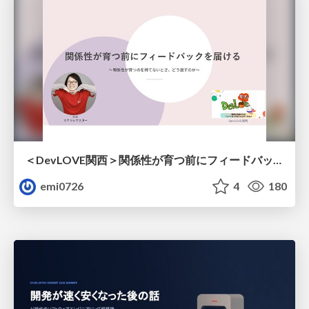
＜DevLOVE関西＞関係性が育つ前にフィードバックを届ける ～関係性が育つのを待てないとき、どう渡すのか～
emi0726
4
180