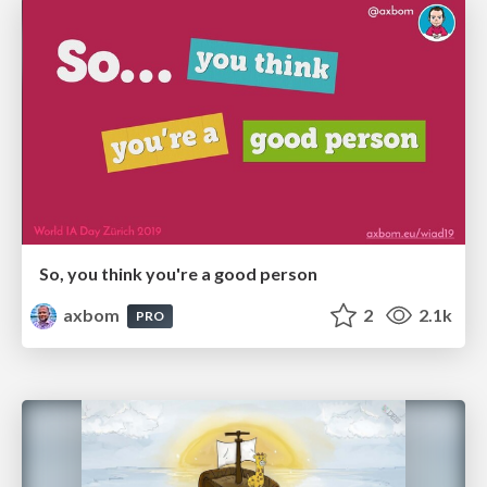
So, you think you're a good person
axbom
2
2.1k
PRO