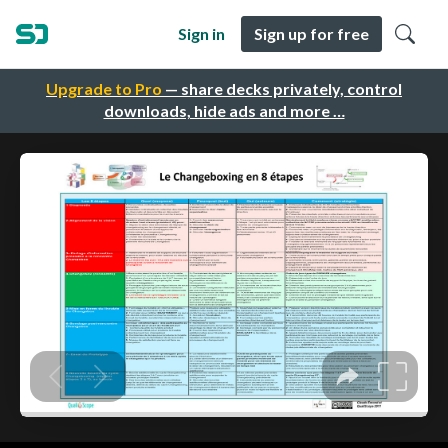
Sign in
Sign up for free
Upgrade to Pro
— share decks privately, control
downloads, hide ads and more …