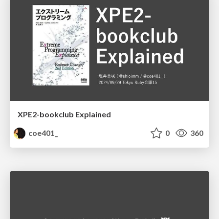
XPE2-bookclub Explained
coe401_
0
360