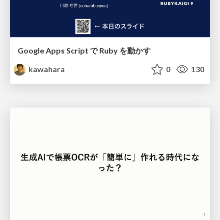
Google Apps Script で Ruby を動かす
kawahara
0
130