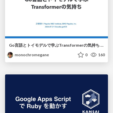
Go言語とトイモデルで学ぶTransformerの気持ち / fukuokago23-transformer
monochromegane
0
160