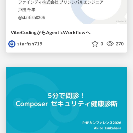
VibeCodingからAgenticWorkflowへ
starfish719
0
270