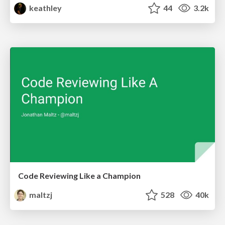
keathley
44
3.2k
Code Reviewing Like a Champion
maltzj
528
40k