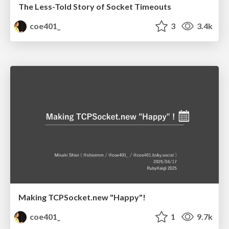
The Less-Told Story of Socket Timeouts
coe401_
3
3.4k
Making TCPSocket.new "Happy"!
coe401_
1
9.7k