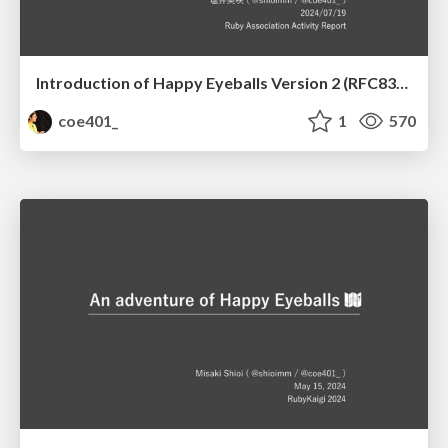
Introduction of Happy Eyeballs Version 2 (RFC8305) to the Socket library
coe401_
1
570