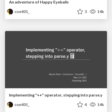
An adventure of Happy Eyeballs
coe401_
3
14k
Implementing "++" operator, stepping into parse.y
coe401_
4
14k