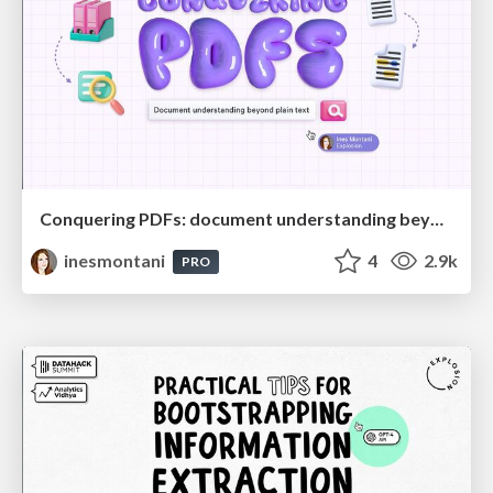
Conquering PDFs: document understanding beyond plain text
inesmontani
4
2.9k
PRO