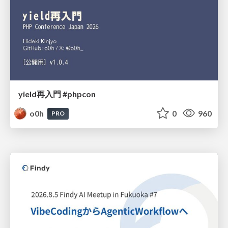
yield再入門 #phpcon
o0h
0
960
PRO