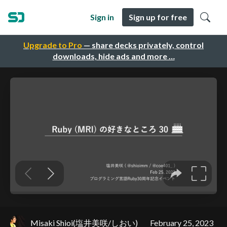
Sign in
Sign up for free
Upgrade to Pro
— share decks privately, control
downloads, hide ads and more …
Misaki Shioi(塩井美咲/しおい)
February 25, 2023