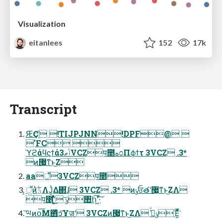
Visualization
eitanlees
152
17k
Transcript
ԘҪඒ࡙ !TIJPJNN!DPF@ 
'FC 
ϓϩάϥϛϯάݴޠ3VCZप೥ه೦Πϕϯτ 3VCZ .3*
ͷ޷͖ͳͱ͜Ζ
aaॕ3VCZप೥
͓ॕ͍ͷؾ࣋ͪΛͿ͚ͭΔ΂͘ɺ 3VCZ .3* ͷݸਓతʹ޷͖ͳͱ͜ΖΛ
प೥ʹ͔͚ͭͯ͜ ݸ͝঺հ͠ʹ͖·ͨ͠
͝ཡͷօ͞Μ΋ͥͻ͝Ұॹʹ 3VCZͷ޷͖ͳͱ͜ΖΛ ݸߟ͑ͯΈ͍ͯͩ͘͞