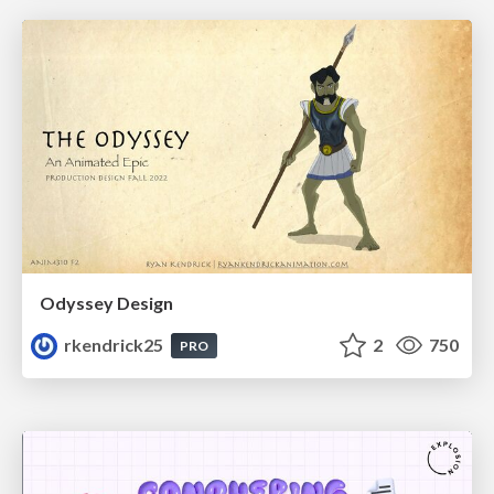
Odyssey Design
rkendrick25
2
750
PRO