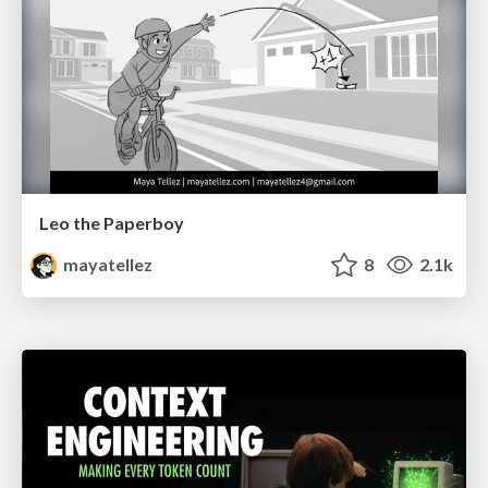
Leo the Paperboy
mayatellez
8
2.1k