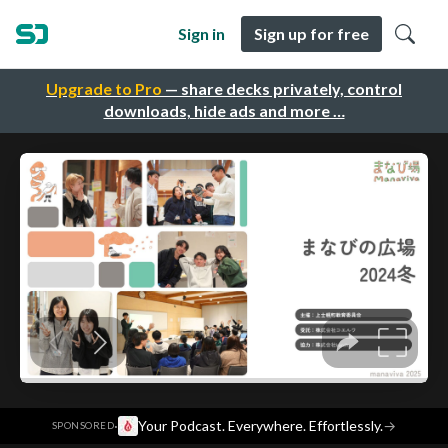
Sign in
Sign up for free
Upgrade to Pro
— share decks privately, control
downloads, hide ads and more …
·
Your Podcast. Everywhere. Effortlessly.
→
SPONSORED