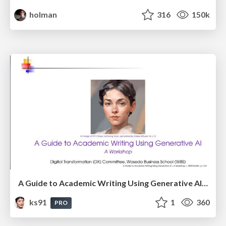
holman
316
150k
A Guide to Academic Writing Using Generative AI - A Workshop
ks91
1
360
PRO