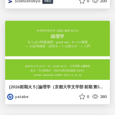
sciencetokyo
0
200
PRO
[2026前期火５] 論理学（京都大学文学部 前期 第5回）「 ならばの問題演習・proof net・かつの規則」
yatabe
0
380