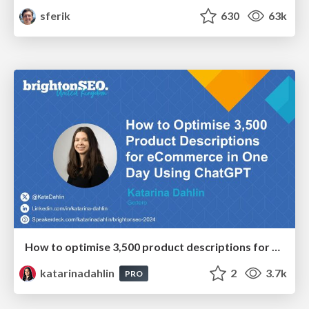
sferik
630
63k
How to optimise 3,500 product descriptions for ecommerce in one day using ChatGPT
katarinadahlin
2
3.7k
PRO