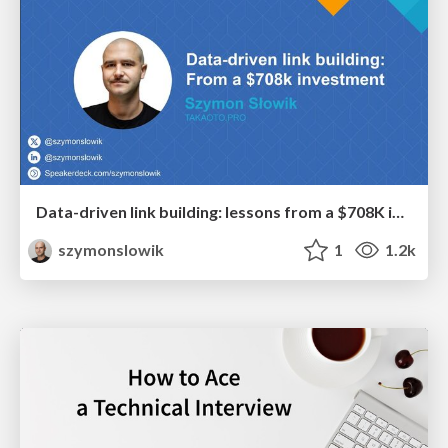
Data-driven link building: lessons from a $708K investment (BrightonSEO talk)
szymonslowik
1
1.2k