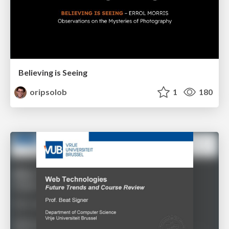
Believing is Seeing
oripsolob
1
180