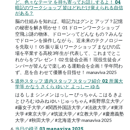
ど、色々なテーマ を持ち寄ってお話しするよ！ 04
暗記のワークショップ 皆はどれだけ覚えられる自信
がある？
脳の仕組みを知れば、暗記力はグンと アップ？記憶
の秘密を解き明かせ！ 01 ドローンワークショップ
空飛ぶ謎の物体、ドローンってどんな もの？みんな
でドローンを操作しなが ら、近未来のテクノロジー
を先取り！ 05 振り返りワークショップ まなびの広
場を卒業する高校3年生が 代表して、これまでとこ
れからをプレ ゼン！ 02 生徒会企画！ 現役生徒会メ
ンバーが皆んなで楽しめ る運動会を企画！学年問わ
ず、息を合 わせて優勝を目指せ！ manaviva 2025
道外スタッフ 道内スタッフ スタッフ紹介 02 所属大
学等 かなう さくら ゆいと よっしー ゆる
はる しま シンメン はっしー びっちゃん こはる きよ
と ひろむ ゆみね ゆい じゅっちゃん #長野県立大学／
#藤女子大学／#関西外国語大学／#法政大学／#東洋
大学 #東京大学／#筑波大学／#立教大学／#慶應義塾
大学／#秋田大学／#北海道大学 manaviva 2025
当日の様子 03 manaviva 2025