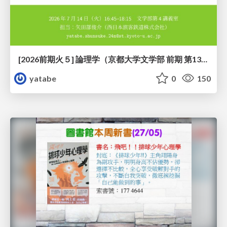
[2026前期火５] 論理学（京都大学文学部 前期 第13回）「走って、止まって、積み上がる」
yatabe
0
150