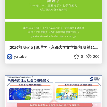
[2026前期火５] 論理学（京都大学文学部 前期 第11回）「ハーモニー：三層モデルと保存拡大」
yatabe
0
200