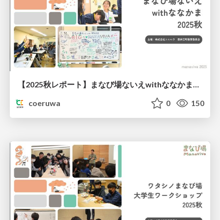
【2025秋レポート】まなび場ないえwithななかま@北海道奈井江町
coeruwa
0
150