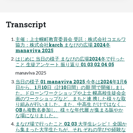
Transcript
主催：上士幌町教育委員会 受託：株式会社コエルワ
協力：株式会社karch まなびの広場 2024冬
manaviva 2025
はじめに 当日の様子 まなびの広場2024冬で行った
こと 生徒アンケート 振り返り 01 03 02 04 05
manaviva 2025
当日の様子 01 manaviva 2025 今冬は2024年1月6
日から、1月10日（計10日間）の期 間で開催しまし
た。ドローンワークショップや上士 幌高校生徒会企
画のワークショップなど、まちと連 携した様々な取
り組みが行いました。また、中高生 だけではなく、
OBも複数名参加し、様々な年代層 が集まる賑やか
な場になりました。
まなび場で行ったこと 02 03 大学生レシピ！ 全国か
ら集まった大学生たちが、それ ぞれの学びや経験な