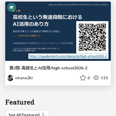
第2部-高校生とAI活用/high-school2026-2
okana2ki
0
110
Featured
See All Featured