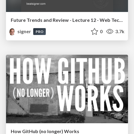
Future Trends and Review - Lecture 12 - Web Technologies (1019888BNR)
signer
0
3.7k
PRO
How GitHub (no longer) Works