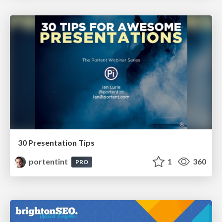
30 Presentation Tips
portentint
1
360
PRO