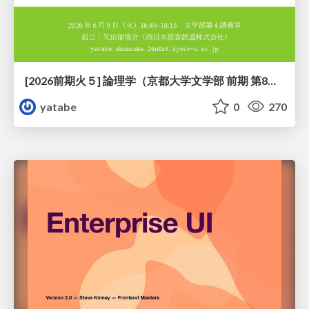
[2026前期火５] 論理学（京都大学文学部 前期 第8回）「正規化定理の証明」
yatabe
0
270