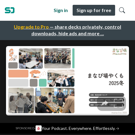
Sign in
Sign up for free
Upgrade to Pro
— share decks privately, control
downloads, hide ads and more …
·
Your Podcast. Everywhere. Effortlessly.
→
SPONSORED