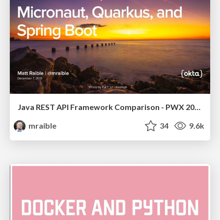
Java REST API Framework Comparison - PWX 2021
mraible
34
9.6k