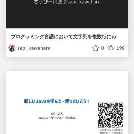
プログラミング言語において文字列を複数行にわたって だらだらと記載するアレ
sapi_kawahara
0
190