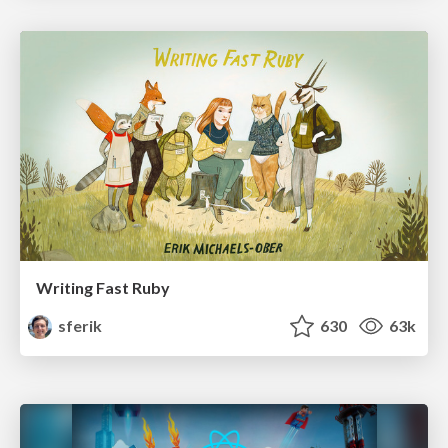
Writing Fast Ruby
sferik
630
63k