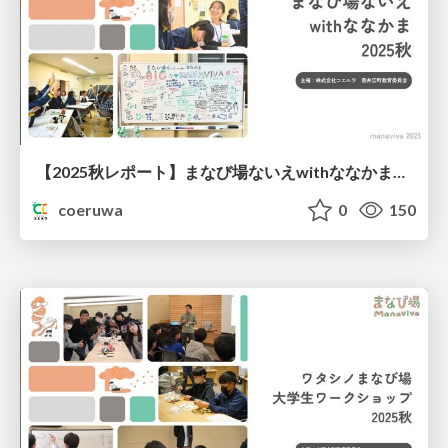
【2025秋レポート】まなび場ないえwithななかま@北海道奈井江町
coeruwa
0
150