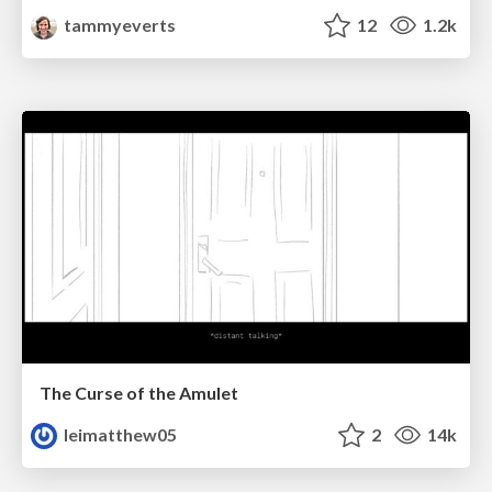
tammyeverts
12
1.2k
The Curse of the Amulet
leimatthew05
2
14k