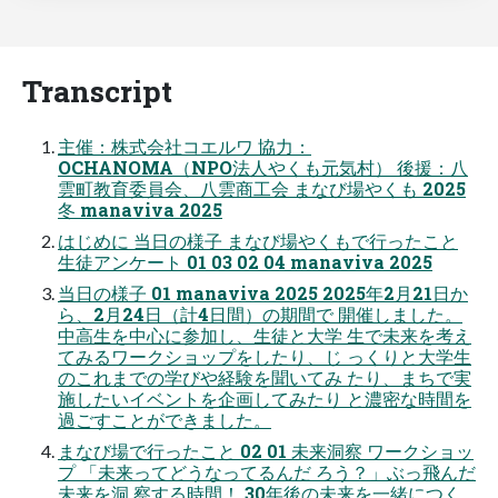
Transcript
主催：株式会社コエルワ 協力：
OCHANOMA（NPO法人やくも元気村） 後援：八
雲町教育委員会、八雲商工会 まなび場やくも 2025
冬 manaviva 2025
はじめに 当日の様子 まなび場やくもで行ったこと
生徒アンケート 01 03 02 04 manaviva 2025
当日の様子 01 manaviva 2025 2025年2月21日か
ら、2月24日（計4日間）の期間で 開催しました。
中高生を中心に参加し、生徒と大学 生で未来を考え
てみるワークショップをしたり、じ っくりと大学生
のこれまでの学びや経験を聞いてみ たり、まちで実
施したいイベントを企画してみたり と濃密な時間を
過ごすことができました。
まなび場で行ったこと 02 01 未来洞察 ワークショッ
プ 「未来ってどうなってるんだ ろう？」ぶっ飛んだ
未来を洞 察する時間！ 30年後の未来を一緒につく