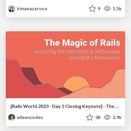
irinanazarova
9
1.5k
[Rails World 2023 - Day 1 Closing Keynote] - The Magic of Rails
eileencodes
38
2.9k