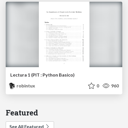
Lectura 1 (PIT : Python Basico)
robintux
0
960
Featured
See All Featured