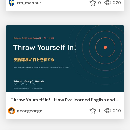
cm_manaus
0
220
Throw Yourself In! - How I've learned English and What I'm Facing
georgeorge
1
210