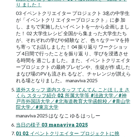
り ました！
03 イベントクリエイター プロジェクト 3名の中学生
が「イベントクリ エイタープロジェクト」に参 加
し、まちで実施したいイベ ントを一から企画しまし
た！ 02 大学生レシピ 全国から集まった大学生たち
が、それぞれの学びや経験な ど、色々なテーマを持
ち寄っ てお話しました！ 04 振り返り ワークショッ
プ 4日間で行ったことを振り返 り、学びを浸透させ
る時間を 過ごしました。また、イベン トクリエイタ
ープロジェクト の最終プレゼンや、生徒が作 成した
まなび場のPVも流され るなど、チャレンジが讃えら
れる場となりました。 manaviva 2025
道外スタッフ 道内スタッフ てんてん ことほ しま さ
くら スタッフ紹介 02 所属大学等 #法政大学／#神
戸市外国語大学／#北海道教育大学函館校／#青山学
院大学／#東京大学
manaviva 2025 はな なこ ゆる はっしー
当日の様子 03 manaviva 2025
01 02 イベントクリエイター プロジェクトに挑