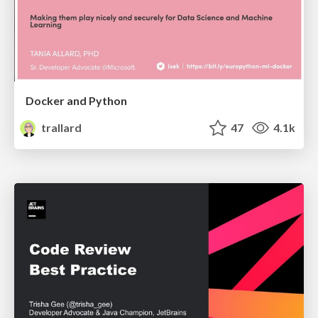
Docker and Python
trallard
47
4.1k