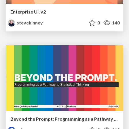
Enterprise UI, v2
stevekinney
0
140
Beyond the Prompt: Programming as a Pathway to Statistical Thinking