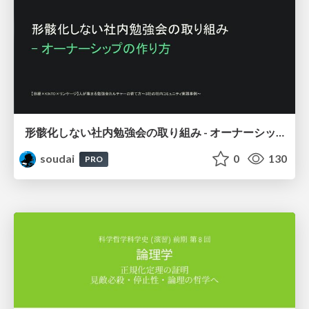
形骸化しない社内勉強会の取り組み - オーナーシップの作り方 / In-house study session
soudai
0
130
PRO