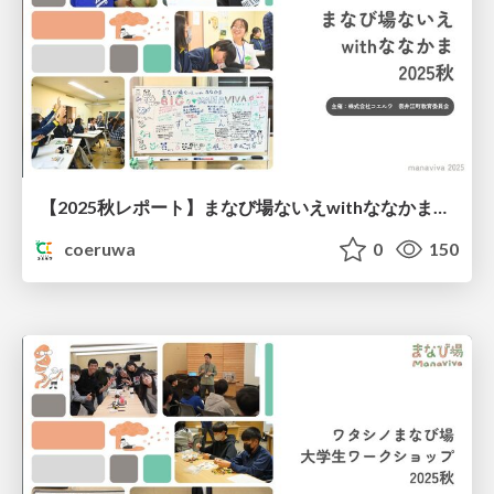
【2025秋レポート】まなび場ないえwithななかま@北海道奈井江町
coeruwa
0
150