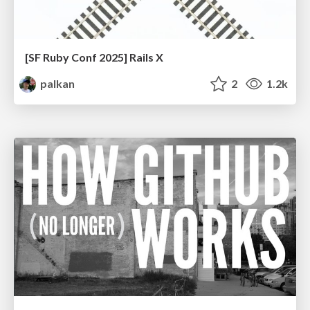
[SF Ruby Conf 2025] Rails X
palkan
2
1.2k