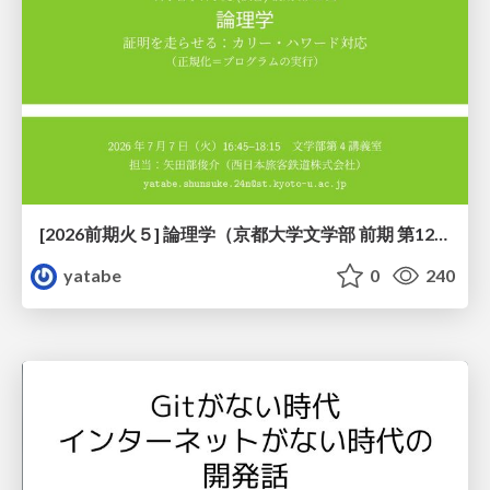
[2026前期火５] 論理学（京都大学文学部 前期 第12回）「証明を走らせる：カリー・ハワード対応」
yatabe
0
240