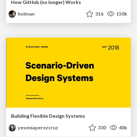
How GitHub (no longer) Works
holman
316
150k
Building Flexible Design Systems
yeseniaperezcruz
330
40k