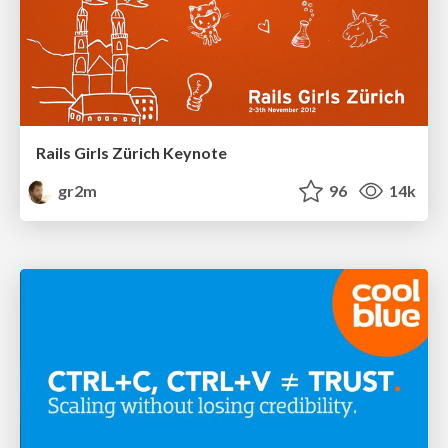
Rails Girls Zürich Keynote
gr2m
96
14k