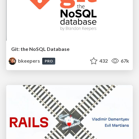
Git: the NoSQL Database
bkeepers
432
67k
PRO