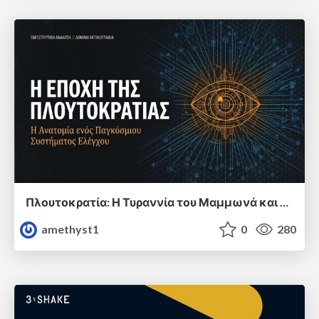
Πλουτοκρατία: Η Τυραννία του Μαμμωνά και η Μεταανθρώπινη Δουλεία
amethyst1
0
280