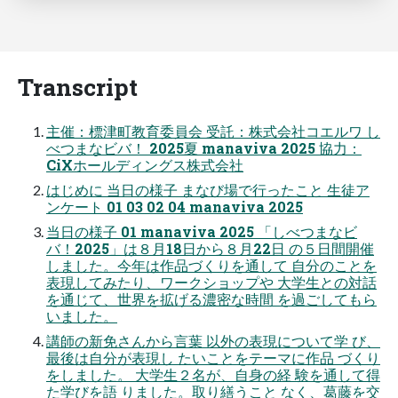
Transcript
主催：標津町教育委員会 受託：株式会社コエルワ し
べつまなビバ！ 2025夏 manaviva 2025 協力：
CiXホールディングス株式会社
はじめに 当日の様子 まなび場で行ったこと 生徒ア
ンケート 01 03 02 04 manaviva 2025
当日の様子 01 manaviva 2025 「しべつまなビ
バ！2025」は８月18日から８月22日 の５日間開催
しました。今年は作品づくりを通して 自分のことを
表現してみたり、ワークショップや 大学生との対話
を通じて、世界を拡げる濃密な時間 を過ごしてもら
いました。
講師の新免さんから言葉 以外の表現について学 び、
最後は自分が表現し たいことをテーマに作品 づくり
をしました。 大学生２名が、自身の経 験を通して得
た学びを語 りました。取り繕うこと なく、葛藤を交