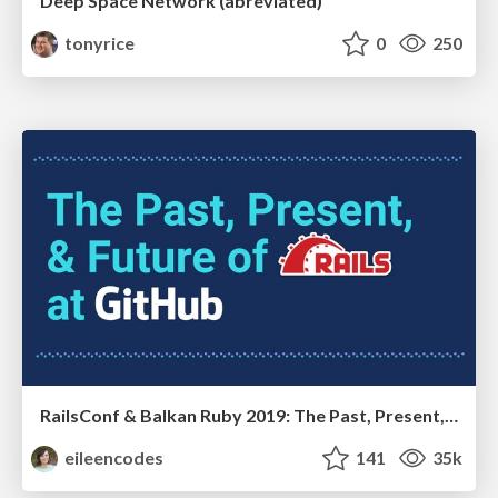
Deep Space Network (abreviated)
tonyrice
0
250
RailsConf & Balkan Ruby 2019: The Past, Present, and Future of Rails at GitHub
eileencodes
141
35k