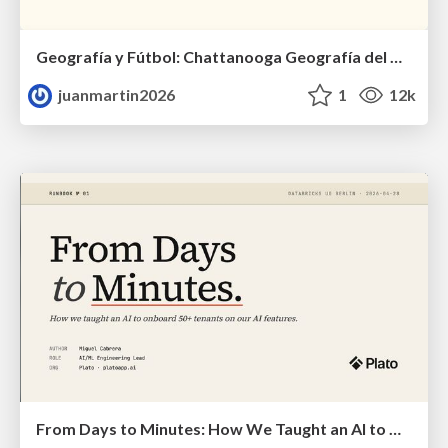
Geografía y Fútbol: Chattanooga Geografía del Búnker de La Roja.
juanmartin2026
1
12k
From Days to Minutes: How We Taught an AI to Onboard 50+ Tenants on our AI Features