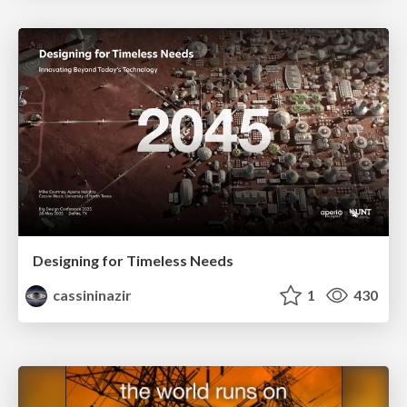
Designing for Timeless Needs
cassininazir
1
430