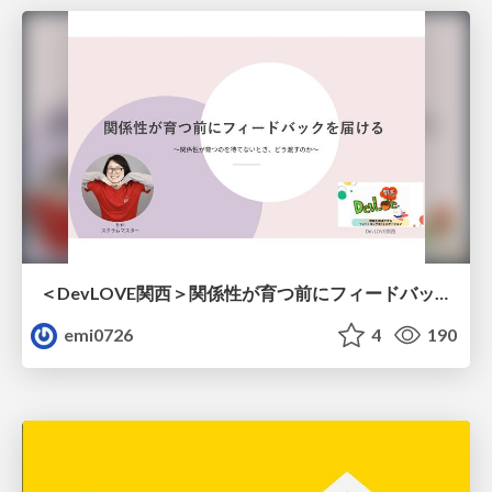
＜DevLOVE関西＞関係性が育つ前にフィードバックを届ける ～関係性が育つのを待てないとき、どう渡すのか～
emi0726
4
190