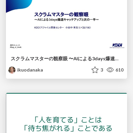
スクラムマスターの観察眼 〜AIによる3days爆速キャッチアップと次の一手〜/The Scrum Master's Insight: Lightning-Fast 3-Day Catch-Up with AI and the Next Move
ikuodanaka
3
610