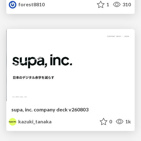
forest8810
1
310
supa, inc. company deck v260803
kazuki_tanaka
0
1k