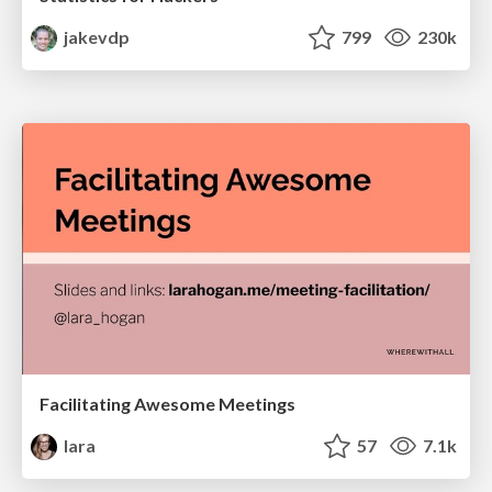
jakevdp
799
230k
Facilitating Awesome Meetings
lara
57
7.1k