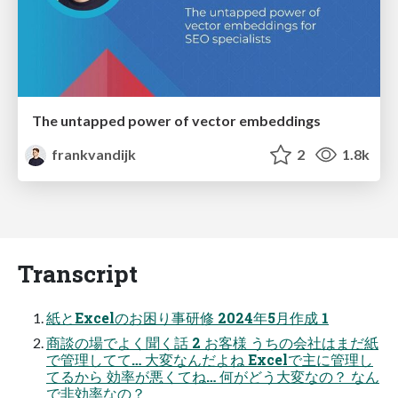
The untapped power of vector embeddings
frankvandijk
2
1.8k
Transcript
紙とExcelのお困り事研修 2024年5月作成 1
商談の場でよく聞く話 2 お客様 うちの会社はまだ紙
で管理してて… 大変なんだよね Excelで主に管理し
てるから 効率が悪くてね… 何がどう大変なの？ なん
で非効率なの？