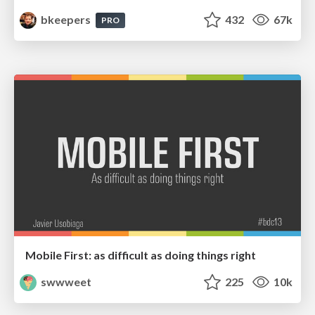
bkeepers
432
67k
PRO
Mobile First: as difficult as doing things right
swwweet
225
10k