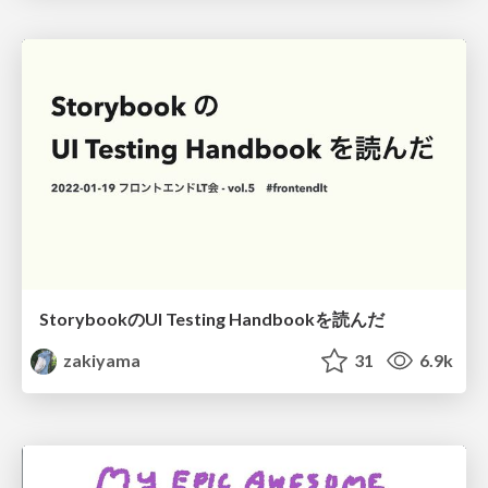
StorybookのUI Testing Handbookを読んだ
zakiyama
31
6.9k