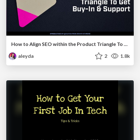
How to Align SEO within the Product Triangle To Get Buy-In & Support - #RIMC
aleyda
2
1.8k