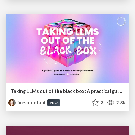
Taking LLMs out of the black box: A practical guide to human-in-the-loop distillation
inesmontani
3
2.3k
PRO