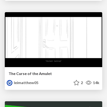
The Curse of the Amulet
leimatthew05
2
14k