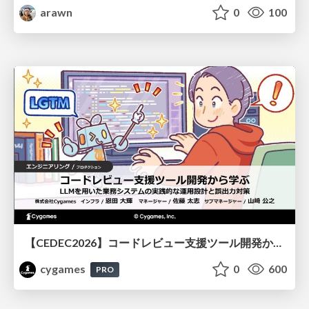
arawn
0
100
【CEDEC2026】コードレビュー支援ツール開発から学ぶ：LLMを用いた業務システムの実践的な運用設計と誤出力対策
cygames
0
600
PRO