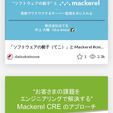
「ソフトウェアの梃子（てこ）」と Mackerel #cmdevio / mackerel with software insulator
daisukeinoue
1
2.3k