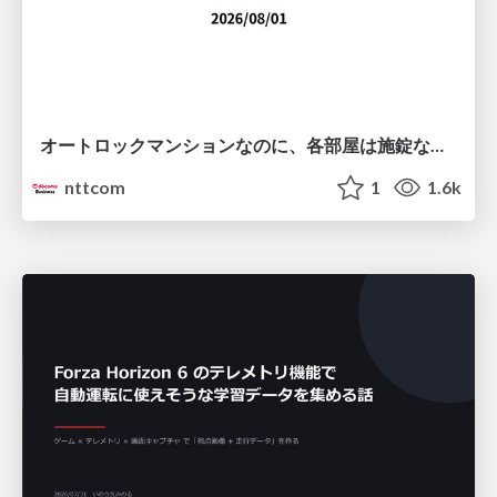
オートロックマンションなのに、各部屋は施錠なし！？ 攻撃者が組織内ネットワークで大暴れする理由 / The Front Door Is Locked, but the Rooms Are Wide Open: Why Attackers Move Freely Inside Enterprise Networks
nttcom
1
1.6k