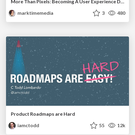
More Than Pixels: Becoming A User Experience Designer
marktimemedia
3
480
Product Roadmaps are Hard
iamctodd
55
12k