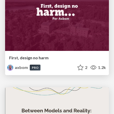
First, design no harm
axbom
2
1.2k
PRO