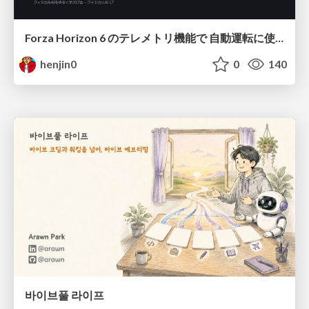
Forza Horizon 6 のテレメトリ機能で 自動運転に使えそうな学習データを集める話
henjin0
0
140
바이브풀 라이프