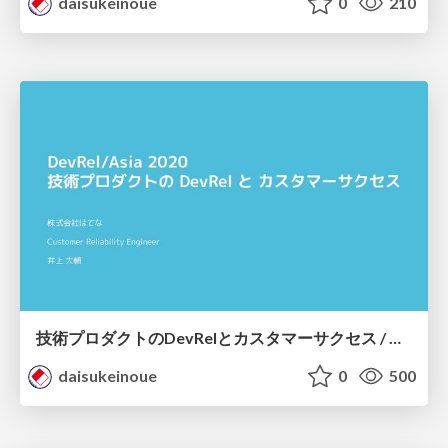
daisukeinoue
0
210
技術プロダクトのDevRelとカスタマーサクセス / DevRel and Customer Success in Technical Products
daisukeinoue
0
500