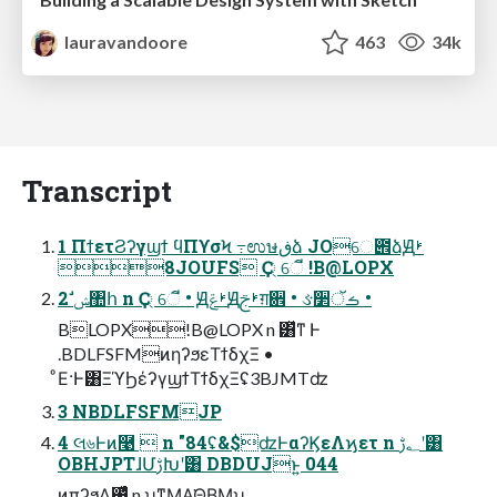
lauravandoore
463
34k
Transcript
1 ΠϯετϨʔγϣϯ ϥΠϒσϞ ߹ಉษڧձ JOେ౎ձԬࢁ
8JOUFS Ҫ্ େี !B@LOPX
2 ࣗݾ঺հ n Ҫ্ େี • ԬࢁݝԬࢁࢢग़਎ • ઙ૲ࡏॅ •
BLOPX!B@LOPX n ͸ͯͳ Ͱ
.BDLFSFMͷηʔϧεΤϯδχΞ •
ͦΕ·Ͱ͸ΞϓϦέʔγϣϯΤϯδχΞʢ3BJMTʣ
3 NBDLFSFMJP
4 લ৬Ͱͷ࿩  n "84ʢ&$ʣͰαʔϏεΛϗετ n ؂ࢹʹ͸
OBHJPTɺՄࢹԽʹ͸ DBDUJͱ͍͏ 044
ͷπʔϧΛ࢖͍ͬͯͨ n ʮͳΜ͔Α͘Θ͔ΒΜʯ