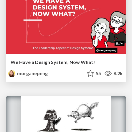
We Have a Design System, Now What?
morganepeng
55
8.2k