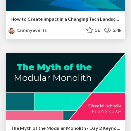
How to Create Impact in a Changing Tech Landscape [PerfNow 2023]
tammyeverts
56
3.4k
The Myth of the Modular Monolith - Day 2 Keynote - Rails World 2024