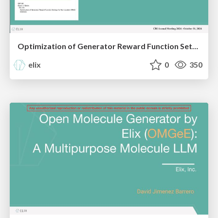
Optimization of Generator Reward Function Settings for Non-covalent KRAS Inhibitors, Elix, CBI2024
elix
0
350