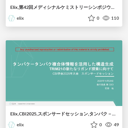
Elix,第42回メディシナルケミストリーシンポジウム,ランチョンセミナー,標的タンパク分解誘導薬開発へのAI活⽤：新たなMolecular Glue Degrader創出に向けて
elix
0
110
Elix,CBI2025,スポンサードセッション,タンパク－タンパク複合体情報を活用した構造生成：TRIM21の新たなリガンド探索に向けて
elix
0
49