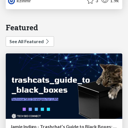
kzinmr
3
1.9k
Featured
See All Featured
Jamie Indigo - Trashchat’s Guide to Black Boxes: Technical SEO Tactics for LLMs