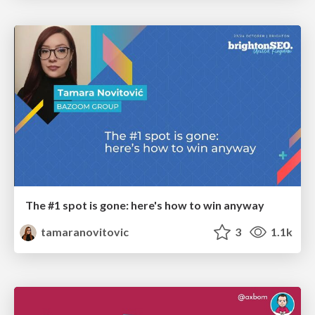
The #1 spot is gone: here's how to win anyway
tamaranovitovic
3
1.1k