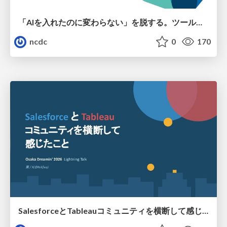
「AIを入れたのに変わらない」を脱する。ツール導入から文化定着まで、1年間の実践知を公開
ncdc
0
170
SalesforceとTableauコミュニティを横断して感じたこと（Osaka Dreamin）