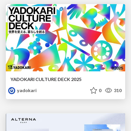
YADOKARI CULTURE DECK 2025
yadokari
0
310