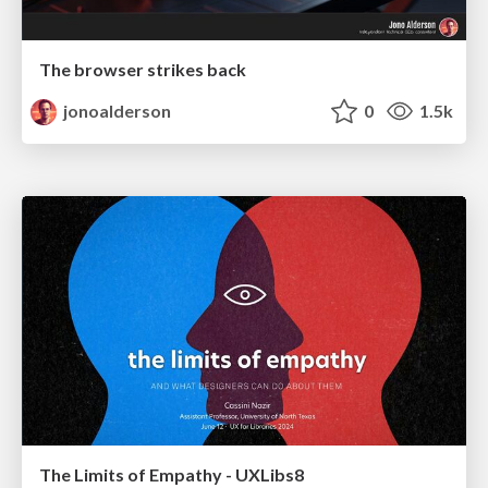
The browser strikes back
jonoalderson
0
1.5k
The Limits of Empathy - UXLibs8