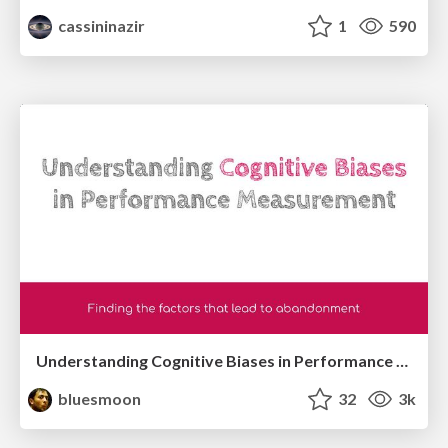
cassininazir
1
590
Understanding Cognitive Biases in Performance Measurement
bluesmoon
32
3k