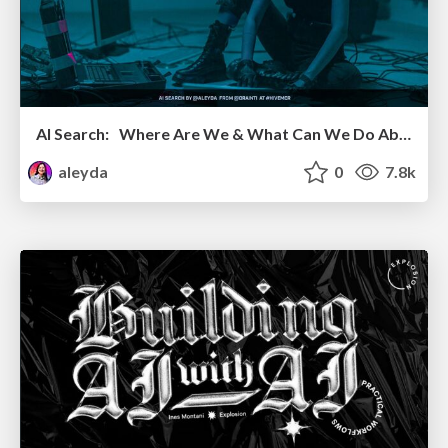
AI Search: Where Are We & What Can We Do About It?
aleyda
0
7.8k