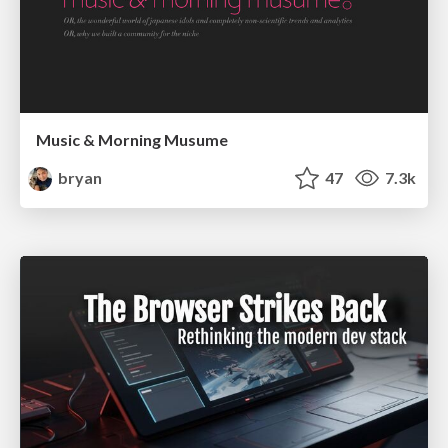
Music & Morning Musume
bryan
47
7.3k