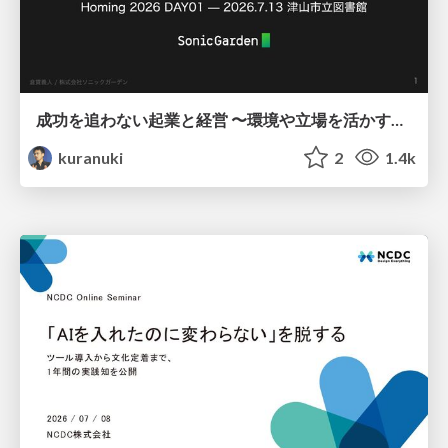
成功を追わない起業と経営 〜環境や立場を活かす戦略（Homing 2026）
kuranuki
2
1.4k