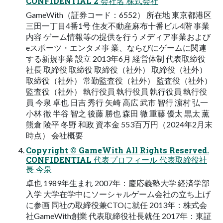
CONFIDENTIAL 2 会社名 株式会社
GameWith（証券コード：6552） 所在地 東京都港区
三田一丁目4番1号 住友不動産麻布十番ビル4階 事業
内容 ゲーム情報等の提供を行うメディア事業および
eスポーツ・エンタメ事 業、ならびにゲームに関連
する新規事業 設立 2013年6月 経営体制 代表取締役
社長 取締役 取締役 取締役（社外） 取締役（社外）
取締役（社外） 常勤監査役（社外） 監査役（社外）
監査役（社外） 執行役員 執行役員 執行役員 執行役
員 今泉 卓也 日吉 秀行 矢崎 高広 武市 智行 濵村 弘一
小林 徹 半谷 智之 後藤 勝也 森田 徹 重藤 優太 黒太 薫
熊倉 陵平 冬野 和政 資本金 553百万円（2024年2月末
時点） 会社概要
Copyright © GameWith All Rights Reserved.
CONFIDENTIAL 代表プロフィール 代表取締役社
長 今泉
卓也 1989年生まれ 2007年：慶応義塾大学 経済学部
入学 大学在学中にソーシャルゲーム会社の立ち上げ
に参画 同社の取締役兼CTOに就任 2013年：株式会
社GameWith創業 代表取締役社長就任 2017年：東証