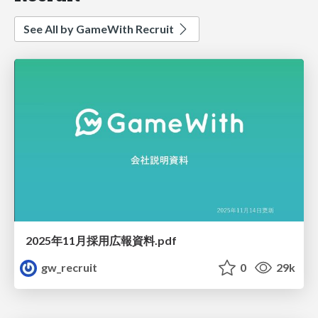
See All by GameWith Recruit
2025年11月採用広報資料.pdf
gw_recruit
0
29k