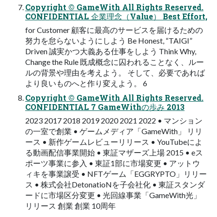
Copyright © GameWith All Rights Reserved.
CONFIDENTIAL 企業理念（Value） Best Effort,
for Customer 顧客に最高のサービスを届けるための
努力を怠らないようにしよう Be Honest, “TAIGI”
Driven 誠実かつ大義ある仕事をしよう Think Why,
Change the Rule 既成概念に囚われることなく、ルー
ルの背景や理由を考えよう。 そして、必要であれば
より良いものへと作り変えよう。 6
Copyright © GameWith All Rights Reserved.
CONFIDENTIAL 7 GameWithの歩み 2013
2023 2017 2018 2019 2020 2021 2022 • マンション
の一室で創業 • ゲームメディア「GameWith」 リリ
ース • 新作ゲームレビューリリース • YouTubeによ
る動画配信事業開始 • 東証マザーズ上場 2015 • eス
ポーツ事業に参入 • 東証1部に市場変更 • アットウ
ィキを事業譲受 • NFTゲーム「EGGRYPTO」リリー
ス • 株式会社DetonatioNを子会社化 • 東証スタンダ
ードに市場区分変更 • 光回線事業「GameWith光」
リリース 創業 創業 10周年