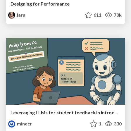
Designing for Performance
lara
611
70k
Leveraging LLMs for student feedback in introductory data science courses - posit::conf(2025)
minecr
1
330