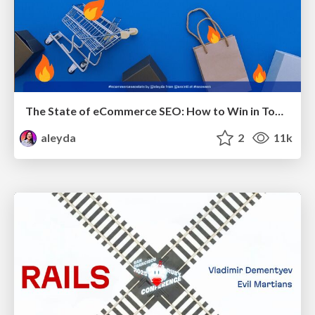
The State of eCommerce SEO: How to Win in Today's Products SERPs - #SEOweek
aleyda
2
11k