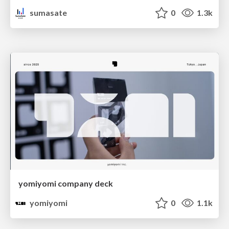
sumasate
0
1.3k
yomiyomi company deck
yomiyomi
0
1.1k