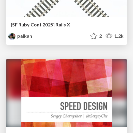
[SF Ruby Conf 2025] Rails X
palkan
2
1.2k