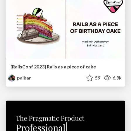
[RailsConf 2023] Rails as a piece of cake
palkan
59
6.9k