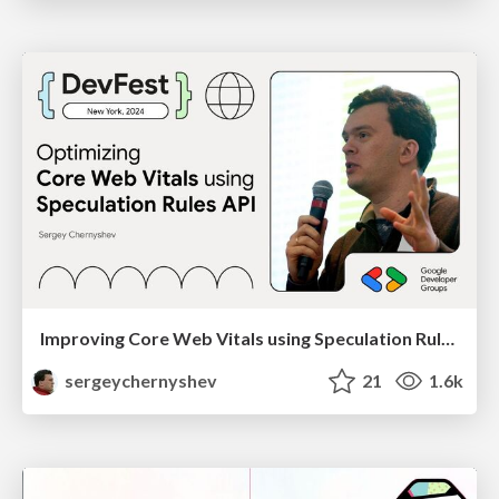
Improving Core Web Vitals using Speculation Rules API
sergeychernyshev
21
1.6k