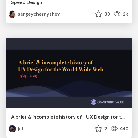
Speed Design
sergeychernyshev
33
2k
A brief & incomplete history of UX Design for the World Wide Web: 1989–2019
jct
2
440