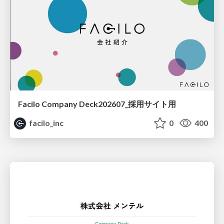
Facilo Company Deck202607_採用サイト用
facilo_inc
0
400