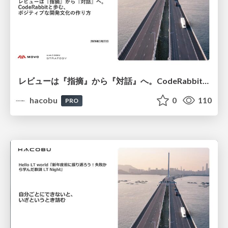
レビューは『指摘』から『対話』へ。​CodeRabbitと歩む、ポジティブな開発文化の作り方​/登壇資料（松本 寛地​）
hacobu
0
110
PRO