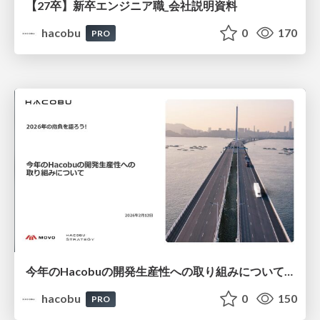
【27卒】新卒エンジニア職_会社説明資料
hacobu
0
170
PRO
今年のHacobuの開発生産性への取り組みについて/登壇資料（住吉 雄大）
hacobu
0
150
PRO