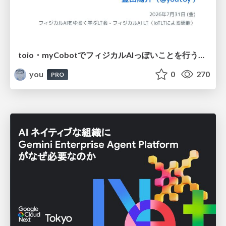
toio・myCobotでフィジカルAIっぽいことを行うための検討（とりあえず調査） / フィジカルAI LT（IoTLTによる開催）
you
0
270
PRO