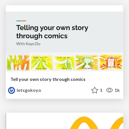
Tell your own story through comics
letsgokoyo
1
1k