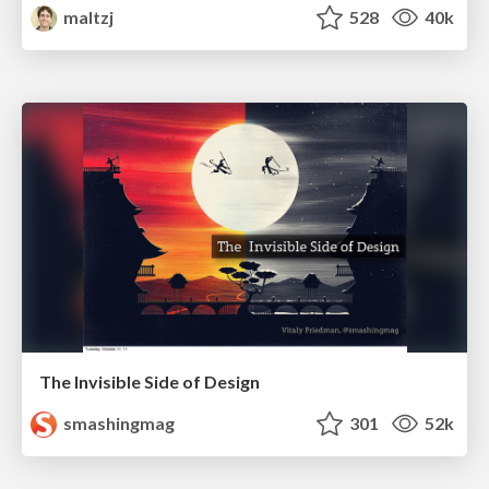
maltzj
528
40k
The Invisible Side of Design
smashingmag
301
52k