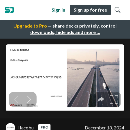
Sign in
Sign up for free
Upgrade to Pro
— share decks privately, control
downloads, hide ads and more …
Hacobu
December 18, 2024
PRO