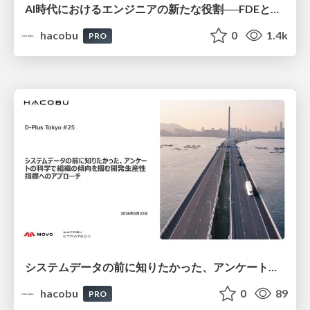
AI時代におけるエンジニアの新たな役割──FDEとクオリアの探求/登壇資料（戸井田 裕貴）
hacobu
0
1.4k
PRO
システムデータの前に知りたかった、アンケートの科学で組織の傾向を掴む開発生産性指標へのアプローチ/登壇資料（井田 献一朗）
hacobu
0
89
PRO