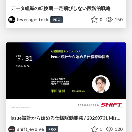
データ組織の転換期 一足飛びしない段階的戦略
leveragestech
0
150
PRO
Issue設計から始める仕様駆動開発 / 20260731 Mizuki Hirata
shift_evolve
1
120
PRO