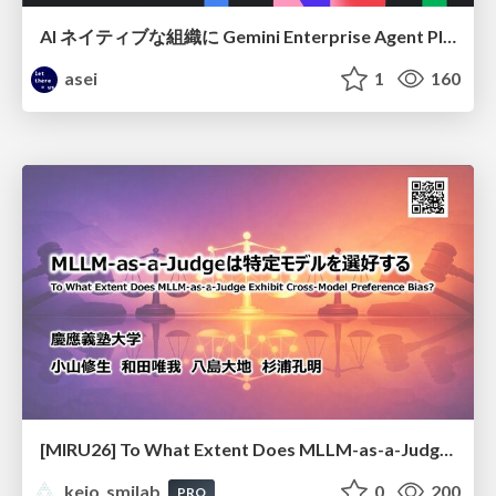
AI ネイティブな組織に Gemini Enterprise Agent Platform がなぜ必要なのか
asei
1
160
[MIRU26] To What Extent Does MLLM-as-a-Judge Exhibit Cross-Model Preference Bias?
keio_smilab
0
200
PRO