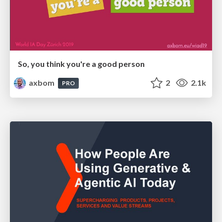
So, you think you're a good person
axbom
2
2.1k
PRO