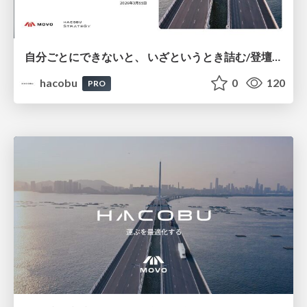
自分ごとにできないと、​ いざというとき詰む​/登壇資料（松本 寛地​）
hacobu
0
120
PRO