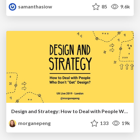
samanthasiow
85
9.6k
Design and Strategy: How to Deal with People Who Don’t "Get" Design
morganepeng
133
19k