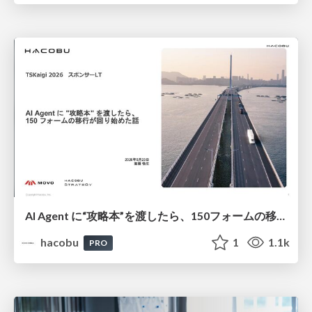
AI Agent に“攻略本”を渡したら、150フォームの移行が回り始めた話/登壇資料（高橋 悟生）
hacobu
1
1.1k
PRO