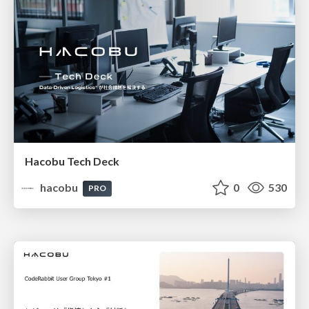
Hacobu Tech Deck
hacobu
0
530
PRO