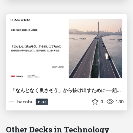
「なんとなく良さそう」から抜け出すために──組織開発の効果測定として『因果推論』に入門する話/登壇資料（井田 献一朗）
hacobu
0
130
PRO
Other Decks in Technology