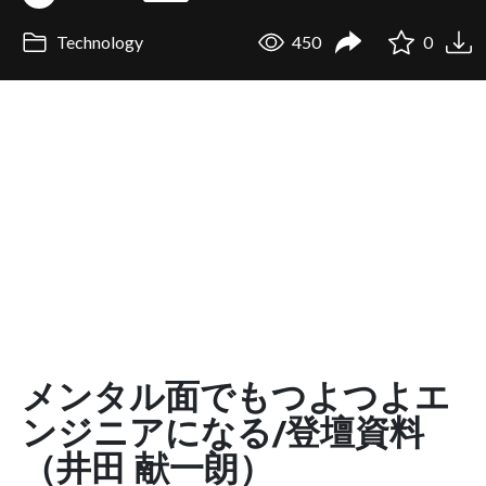
Technology
450
0
メンタル面でもつよつよエ
ンジニアになる/登壇資料
（井田 献一朗）