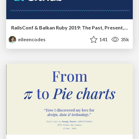
RailsConf & Balkan Ruby 2019: The Past, Present, and Future of Rails at GitHub
eileencodes
141
35k