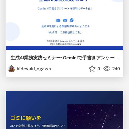
生成AI業務実践セミナー: Geminiで手書きアンケート を瞬時にデータ化！
hideyuki_ogawa
0
240