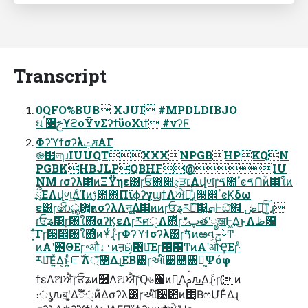
Transcript
0QFO%BUB XJUI #MPDLDIBJO
ઘࠤ໺ࢢϒϩοΫνΣʔϯϋοΧιϯ #νʔϜ
ΦʔϓϯσʔλݑষΑΓ
֎຿লɿɹIUUQTXXXNPGBHPKQN
PGBKHBJLPQBHF@IU
NM ɾσʔλ΁ͷΞΫηε͸ɼਓ΍૊৫͕ੜ׆Λվળ͠ɼࠃ಺ٴͼࠃՈؒͷ৘ใͷ
ྲྀΕΛվળ͢ΔͨΊͷࢹ఺΍ΠϊϕʔγϣϯΛਐԽ͍ͤͯ͘͞ɻ੓෎ٴͼϏδω
ε͸ɼ෯޿͍ൣғͷσʔλΛऩू͢Δ΋ͷͷɼਓʑ͕ར༻͠΍͍͢ܗͰඞͣ͠΋ ڞ༗͍ͯ͠ͳ͍ɻ
ɾਓʑ͸ɼ৘ใ΍αʔϏεΛɼརศੑΛ΋ͬͯɼిࢠతʹೖखͰ͖Δ͜ͱΛظ଴
͓ͯ͠Γɼ੓෎৘ใ΋ͦͷҰͭɻ·ͨɼΦʔϓϯσʔλ͸ɼࣗࠃͷఱવࢿݯ͕Ͳ
ͷΑ͏ʹ࢖ΘΕɼ࠾औ࢈ۀͷऩӹ͕࢖༻͞Εɼ౔஍͕ͲͷΑ͏ʹऔҾ͞Εɼ·ͨ
ར༻͞Ε͍ͯΔ͔ͱ͍ͬͨೝࣝΛ޲্ͤ͞Δɻ͜ΕΒ͸ɼઆ໌੹೚΍ྑ͖Ψόφ
ϯεΛଅਐͤ͞ɼਓʑͷٞ࿦Λଅਐ͠ɼԚ৬΁ͷಆ͍Λࢧԉ͢Δɻ·ͨɼ(ͷ
։ൃԉॿʹ͓͚Δಁ໌ੑͷ͋Δσʔλ͸ɼઆ໌੹೚ͷ఺͔ΒෆՄܽͰ͋Δɻ