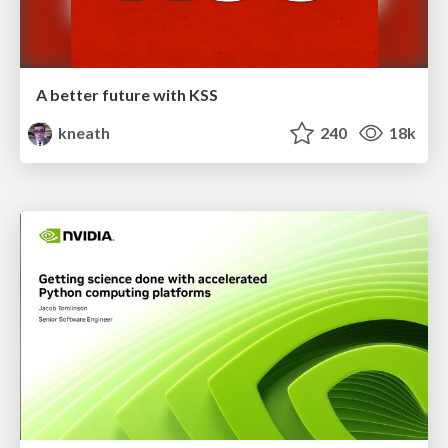
A better future with KSS
kneath
240
18k