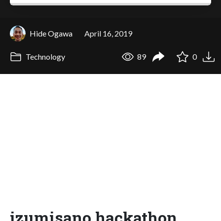
Hide Ogawa
April 16, 2019
Technology
89
0
izumisano hackathon