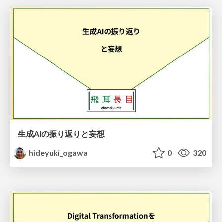
生成AIの振り返りと妄想
hideyuki_ogawa
0
320