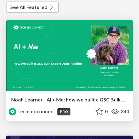
See All Featured
Noah Learner - AI + Me: how we built a GSC Bulk Export data pipeline
techseoconnect
0
340
PRO