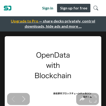
Sign in
Sign up for free
Upgrade to Pro
— share decks privately, control
downloads, hide ads and more …