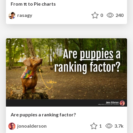
From π to Pie charts
rasagy
0
240
Are puppies a ranking factor?
jonoalderson
1
3.7k