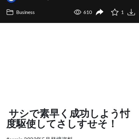
Business
610
1
サシで素早く成功しよう忖
度駆使してさしすせそ！