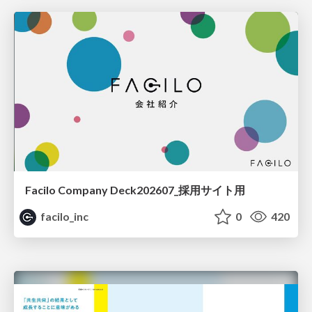
Facilo Company Deck202607_採用サイト用
facilo_inc
0
420