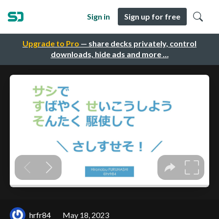
Sign in
Sign up for free
Upgrade to Pro
— share decks privately, control
downloads, hide ads and more …
hrfr84
May 18, 2023