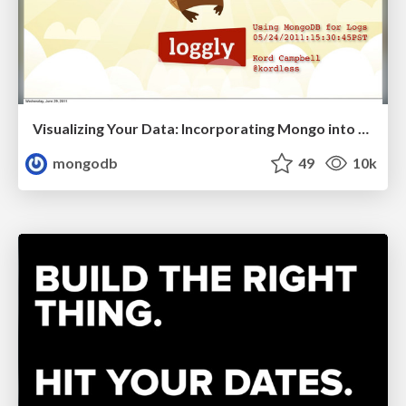
Visualizing Your Data: Incorporating Mongo into Loggly Infrastructure
mongodb
49
10k