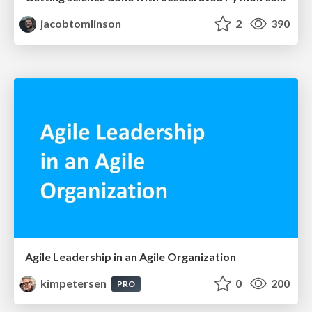
jacobtomlinson
2
390
Agile Leadership in an Agile Organization
kimpetersen
0
200
PRO