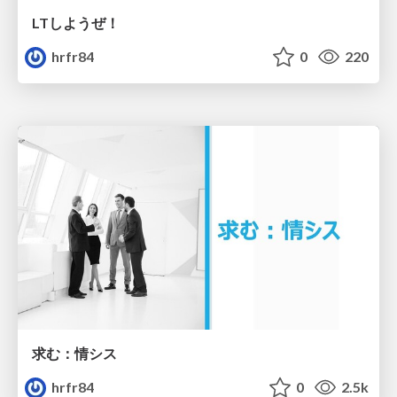
LTしようぜ！
hrfr84
0
220
求む：情シス
hrfr84
0
2.5k