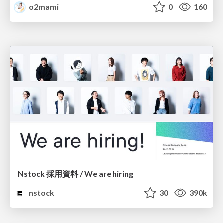
o2mami
0
160
Nstock 採用資料 / We are hiring
nstock
30
390k