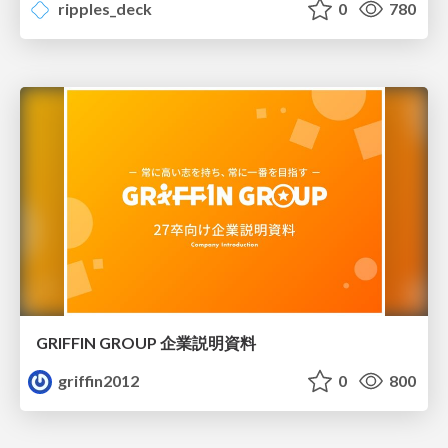
ripples_deck
0
780
GRIFFIN GROUP 企業説明資料
griffin2012
0
800