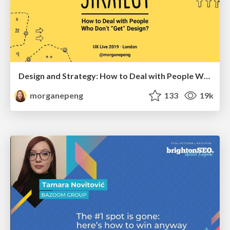
Design and Strategy: How to Deal with People Who Don’t "Get" Design
morganepeng
133
19k