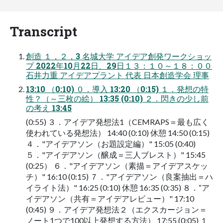
Transcript
創造 １，２，3 名城大学 アイデア創発ワークショッ
プ 2022年10月22日、29日１３：１０～１８：００
石井力重 アイデアプラント 代表 日本創造学会 理事
13:10 （0:10) ０．導入 13:20 （0:15) １．発想の特
性？（～三枚の絵） 13:35 (0:10) ２．閃きの少し前
の考え 13:45
(0:55) ３．アイデア発想法1（CEMRAPS＝最も広く
使われている発想法） 14:40 (0:10) 休憩 14:50 (0:15)
４．"アイデアソン（お題設定編）" 15:05 (0:40)
５．"アイデアソン（醸成＝三人ブレスト）" 15:45
(0:25） ６．"アイデアソン（素描＝アイデアスケッ
チ）" 16:10 (0:15) ７．"アイデアソン（良案抽出＝ハ
イライト法）" 16:25 (0:10) 休憩 16:35 (0:35) ８．“ア
イデアソン（共有＝アイデアレビュー）" 17:10
(0:45) ９．アイデア発想法２（エクスカージョン＝
ノート1つで100以上発想する方法） 17:55 (0:05) １