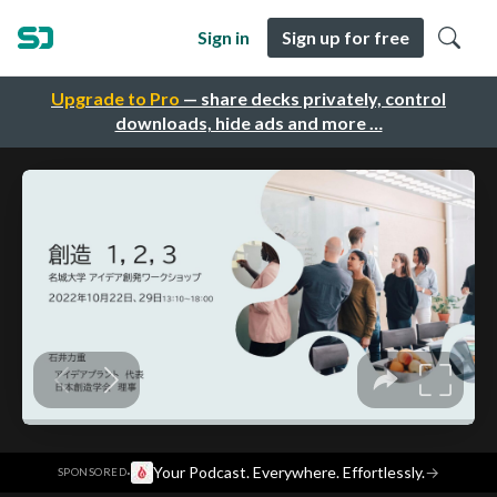
Sign in
Sign up for free
Upgrade to Pro
— share decks privately, control
downloads, hide ads and more …
·
Your Podcast. Everywhere. Effortlessly.
→
SPONSORED