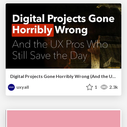
Digital Projects Gone Horribly Wrong (And the UX Pros Who Still Save the Day) - Dean Schuster
uxyall
1
2.3k