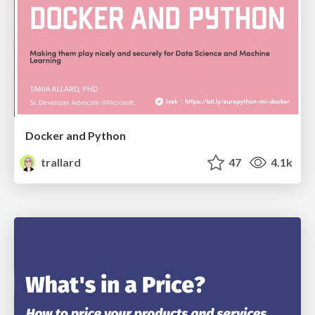
Docker and Python
trallard
47
4.1k