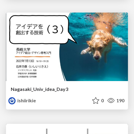
Nagasaki_Univ_idea_Day3
ishiirikie
0
190