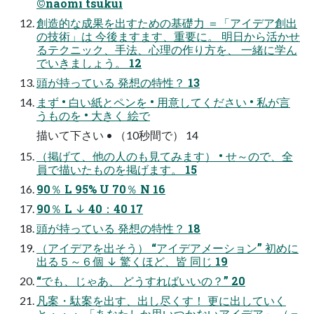
©naomi tsukui
創造的な成果を出すための基礎力 ＝「アイデア創出
の技術」は 今後ますます、重要に。 明日から活かせ
るテクニック、手法、心理の作り方を、 一緒に学ん
でいきましょう。 12
頭が持っている 発想の特性？ 13
まず • 白い紙とペンを • 用意してください • 私が言
うものを • 大きく 絵で
描いて下さい • （10秒間で） 14
（掲げて、他の人のも見てみます） • せ～ので、全
員で描いたものを掲げます。 15
90％ L 95% U 70％ N 16
90％ L ↓ 40：40 17
頭が持っている 発想の特性？ 18
（アイデアを出そう） “アイデアメーション” 初めに
出る５～６個 ↓ 驚くほど、皆 同じ 19
“でも、じゃあ、 どうすればいいの？” 20
凡案・駄案を出す、出し尽くす！ 更に出していく
と・・・ 「あなたしか思いつかないアイデア」 （＝