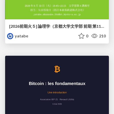
[2026前期火５] 論理学（京都大学文学部 前期 第11回）「ハーモニー：三層モデルと保存拡大」
yatabe
0
210