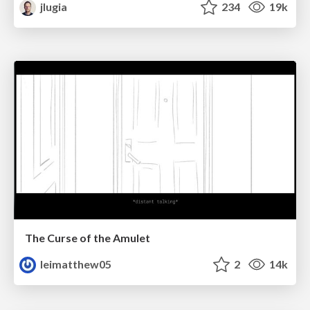
jlugia
234
19k
The Curse of the Amulet
leimatthew05
2
14k