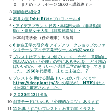
０．まとめ・メッセージ 18:00 ＜講義終了＞
講師自己紹介 3
石井力重 Ishii Rikie プロフィール 4
• アイデアプラント 代表 • 早稲田大学 （非常勤講
師） • 奈良女子大学 （非常勤講師） •
日本創造学会 （任命理事） 5 所属
6 創造工学の研究者 アイデアワークショップのファ
シリテータ アイデア発想ツールの作家 work
ブレストはアクセルに似ています。 ただ、 意図的に
踏み込めない「心理」の中にあるそれを、 どう踏め
ばいいのか。 そういった創造工学の研究をしてきま
した。 1960年代提唱。 未だに未確立。 7
ブレストを 助ける製品 もいっぱい 作ってます
https://ideaplant.jp/ 3つの製品が、 NHKおはよ
う日本に 取材されました。
２０20年 12月出版
創造モードにいれる 「心理的なコツ」 あります
11 出典『すごいブレスト』石井力重 イラスト