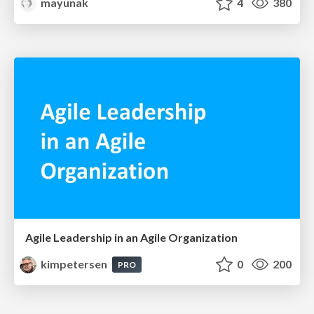
mayunak
4
380
Agile Leadership in an Agile Organization
kimpetersen
0
200
PRO