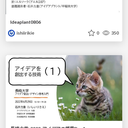
Ideaplant0806
ishiirikie
0
350