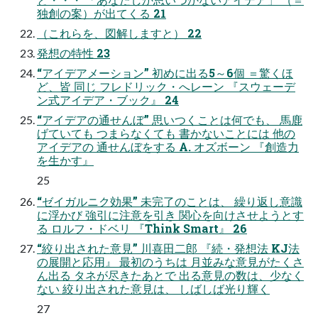
独創の案）が出てくる 21
（これらを、図解しますと） 22
発想の特性 23
“アイデアメーション” 初めに出る5～6個 ＝驚くほ
ど、皆 同じ フレドリック・へレーン 『スウェーデ
ン式アイデア・ブック』 24
“アイデアの通せんぼ” 思いつくことは何でも、 馬鹿
げていても つまらなくても 書かないことには 他の
アイデアの 通せんぼをする A. オズボーン 『創造力
を生かす』
25
“ゼイガルニク効果” 未完了のことは、 繰り返し意識
に浮かび 強引に注意を引き 関心を向けさせようとす
る ロルフ・ドベリ 『Think Smart』 26
“絞り出された意見” 川喜田二郎 『続・発想法 KJ法
の展開と応用』 最初のうちは 月並みな意見がたくさ
ん出る タネが尽きたあとで 出る意見の数は、少なく
ない 絞り出された意見は、 しばしば光り輝く
27