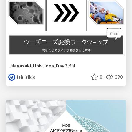
Nagasaki_Univ_idea_Day3_SN
ishiirikie
0
390