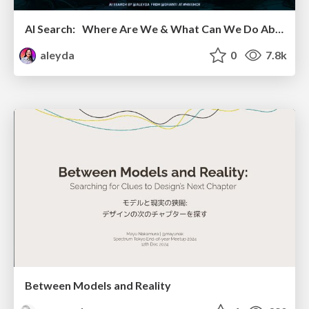
AI Search: Where Are We & What Can We Do About It?
aleyda
0
7.8k
Between Models and Reality