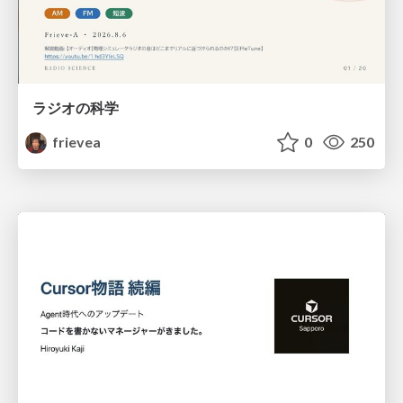
ラジオの科学
frievea
0
250