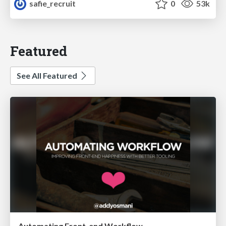
safie_recruit
0
53k
Featured
See All Featured
Automating Front-end Workflow