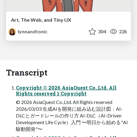
Art, The Web, and Tiny UX
lynnandtonic
304
22k
Transcript
Copyright © 2026 AsiaQuest Co.,Ltd. All
Rights reserved 1 Copyright
© 2026 AsiaQuest Co.,Ltd. All Rights reserved
2026/03/03 ⽣成AIを開発に組み込む設計図：AI-
DLCとガードレールの作り⽅ AI-DLC（AI-Driven
Development Life Cycle）⼊⾨ 〜明⽇から始める"AI
駆動開発"〜