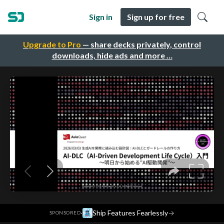
Sign in
Sign up for free
Upgrade to Pro
— share decks privately, control
downloads, hide ads and more …
·
Ship Features Fearlessly
→
SPONSORED