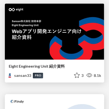
Eight Engineering Unit 紹介資料
sansan33
3
8.1k
PRO