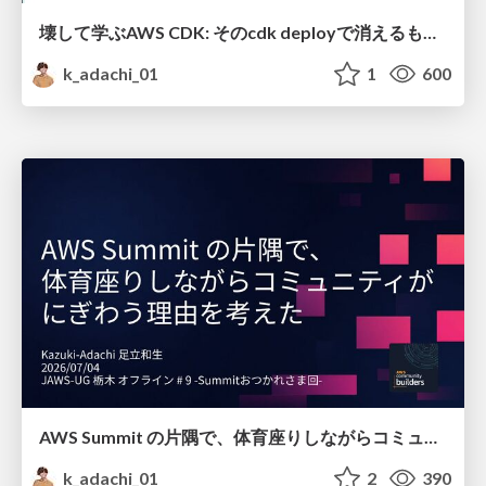
壊して学ぶAWS CDK: そのcdk deployで消えるもの、残るもの
k_adachi_01
1
600
AWS Summit の片隅で、体育座りしながらコミュニティがにぎわう理由を考えた
k_adachi_01
2
390