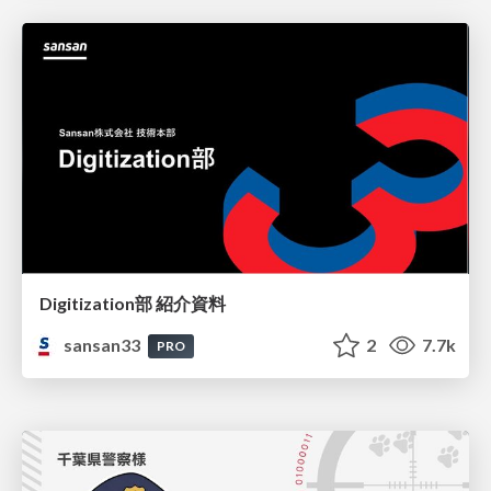
Digitization部 紹介資料
sansan33
2
7.7k
PRO