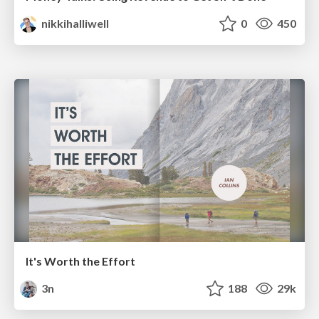
nikkihalliwell
0
450
It's Worth the Effort
3n
188
29k