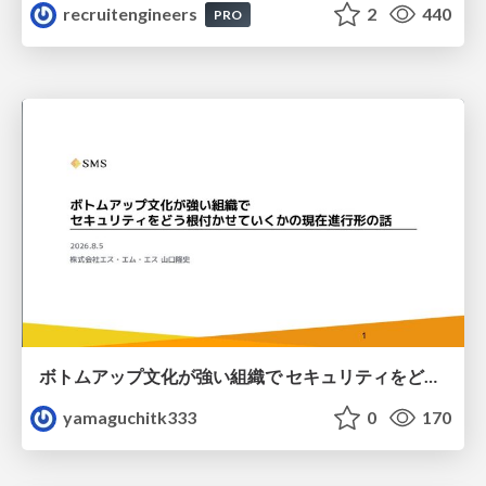
recruitengineers
2
440
PRO
ボトムアップ文化が強い組織で セキュリティをどう根付かせていくかの現在進行形の話 / Making Security Stick in a Bottom-Up Organization
yamaguchitk333
0
170