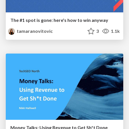
The #1 spot is gone: here's how to win anyway
tamaranovitovic
3
1.1k
Money Talks: Using Revenue to Get Sh*t Done