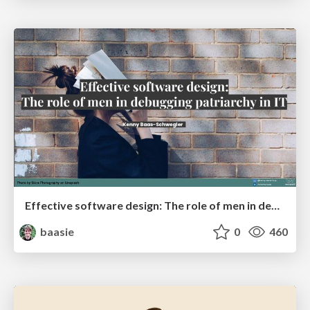
Effective software design: The role of men in debugging patriarchy in IT @ Voxxed Days AMS
baasie
0
460