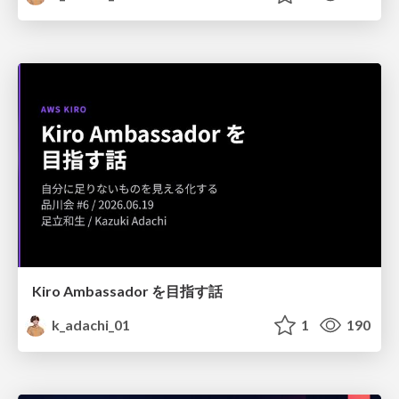
Kiro Ambassador を目指す話
k_adachi_01
1
190