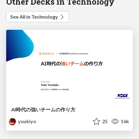
Other Decks in Technology
See All in Technology
AI時代の強いチームの作り方
yuukiyo
25
16k