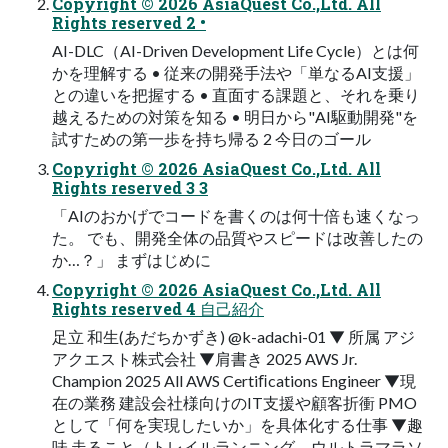
Copyright © 2026 AsiaQuest Co.,Ltd. All
Rights reserved 2 •
AI-DLC（AI-Driven Development Life Cycle）とは何
かを理解する • 従来の開発⼿法や「単なるAI⽀援」
との違いを把握する • 直⾯する課題と、それを乗り
越えるための対策を知る • 明⽇から"AI駆動開発"を
試すための第⼀歩を持ち帰る 2 今⽇のゴール
Copyright © 2026 AsiaQuest Co.,Ltd. All
Rights reserved 3 3
「AIのおかげでコードを書くのは何⼗倍も速くなっ
た。 でも、開発全体の品質やスピードは改善したの
か…？」 まずはじめに
Copyright © 2026 AsiaQuest Co.,Ltd. All
Rights reserved 4 ⾃⼰紹介
⾜⽴ 和⽣(あだちかずき) @k-adachi-01 ▼ 所属 アジ
アクエスト株式会社 ▼肩書き 2025 AWS Jr.
Champion 2025 All AWS Certiﬁcations Engineer ▼現
在の業務 建設会社様向けのIT⽀援や顧客折衝 PMO
として「何を実現したいか」を具体化する仕事 ▼趣
味 ⾛ること（トレイルランニング、ウルトラマラソ