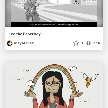
Leo the Paperboy
mayatellez
8
2.1k