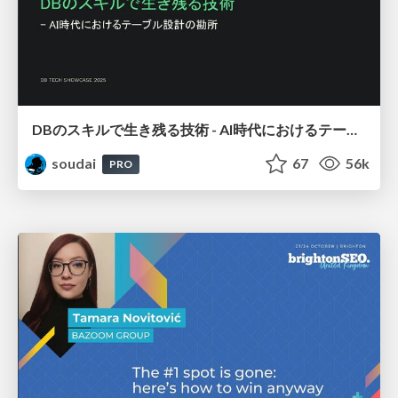
DBのスキルで生き残る技術 - AI時代におけるテーブル設計の勘所
soudai
67
56k
PRO