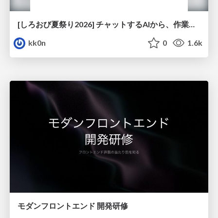
[しろおび夏祭り2026] チャットするAIから、作業するAIへ - 使われ方の変化と、その裏側で起きていること
kk0n
0
1.6k
モダンフロントエンド 開発研修