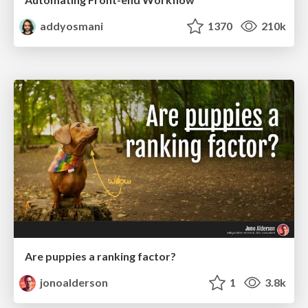
addyosmani
1370
210k
Are puppies a ranking factor?
jonoalderson
1
3.8k