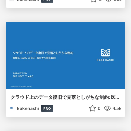
クラウド上のデータ復旧で見落としがちな制約: 医療系 SaaS の BCP 設計から得た教訓
kakehashi
0
4.5k
PRO