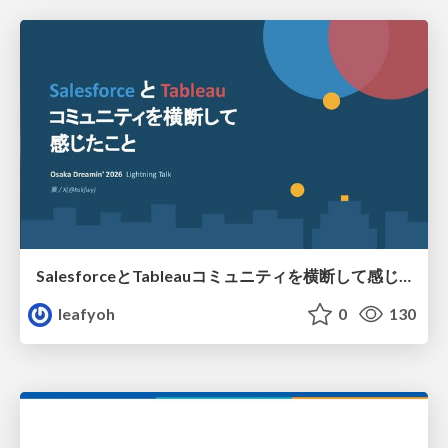
SalesforceとTableauコミュニティを横断して感じたこと（Osaka Dreamin）
leafyoh
0
130