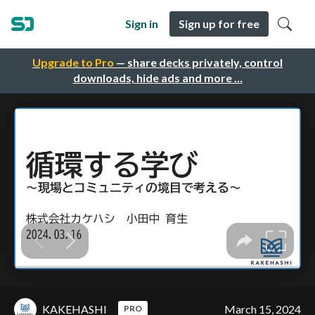
Sign in
Sign up for free
Upgrade to Pro
— share decks privately, control
downloads, hide ads and more …
KAKEHASHI
March 15, 2024
PRO