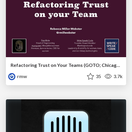
Refactoring Trust on Your Teams (GOTO; Chicago 2020)
rmw
35
3.7k