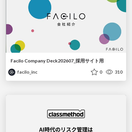
Facilo Company Deck202607_採用サイト用
facilo_inc
0
310