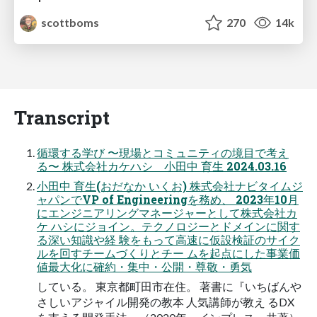
scottboms
270
14k
Transcript
循環する学び 〜現場とコミュニティの境目で考え
る〜 株式会社カケハシ 小田中 育生 2024.03.16
小田中 育生(おだなか いくお) 株式会社ナビタイムジ
ャパンでVP of Engineeringを務め、 2023年10月
にエンジニアリングマネージャーとして株式会社カ
ケ ハシにジョイン。テクノロジーとドメインに関す
る深い知識や経 験をもって高速に仮設検証のサイク
ルを回すチームづくりとチー ムを起点にした事業価
値最大化に確約・集中・公開・尊敬・勇気
している。 東京都町田市在住。 著書に『いちばんや
さしいアジャイル開発の教本 人気講師が教え るDX