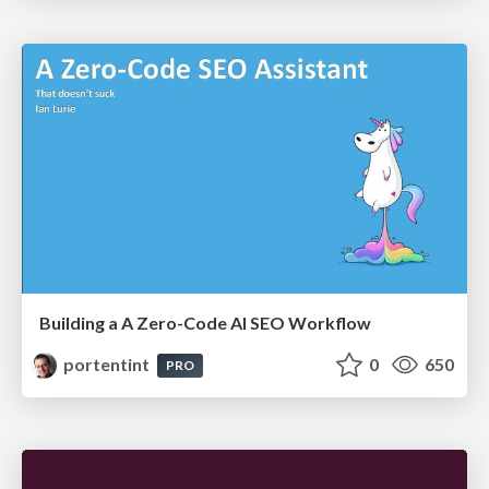
Building a A Zero-Code AI SEO Workflow
portentint
0
650
PRO