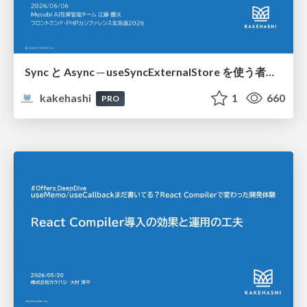
Sync と Async ─ useSyncExternalStore を使う者の岐路
kakehashi
1
660
PRO