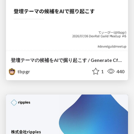
登壇テーマの候補をAIで掘り起こす / Generate CfP Ideas via-AI
tbpgr
1
440