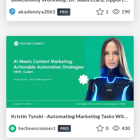
akademiya2063
1
190
PRO
Kristin Tynski - Automating Marketing Tasks With AI
techseoconnect
0
430
PRO