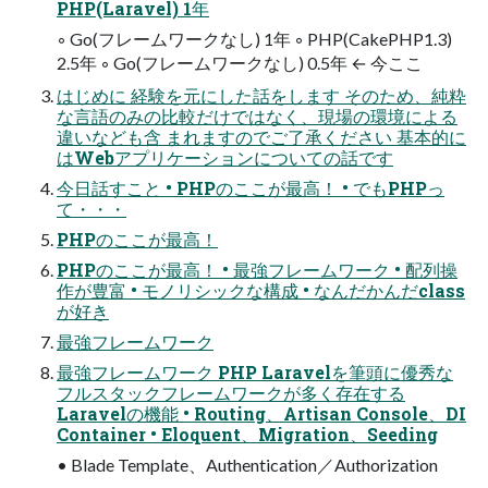
PHP(Laravel) 1年
◦ Go(フレームワークなし) 1年 ◦ PHP(CakePHP1.3)
2.5年 ◦ Go(フレームワークなし) 0.5年 ← 今ここ
はじめに 経験を元にした話をします そのため、純粋
な言語のみの比較だけではなく、現場の環境による
違いなども含 まれますのでご了承ください 基本的に
はWebアプリケーションについての話です
今日話すこと • PHPのここが最高！ • でもPHPっ
て・・・
PHPのここが最高！
PHPのここが最高！ • 最強フレームワーク • 配列操
作が豊富 • モノリシックな構成 • なんだかんだclass
が好き
最強フレームワーク
最強フレームワーク PHP Laravelを筆頭に優秀な
フルスタックフレームワークが多く存在する
Laravelの機能 • Routing、Artisan Console、DI
Container • Eloquent、Migration、Seeding
• Blade Template、Authentication／Authorization