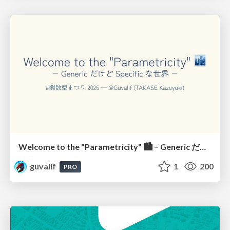
Welcome to the "Parametricity" 🏙️ − Generic だけど Specific な世界 −
guvalif
1
200
PRO