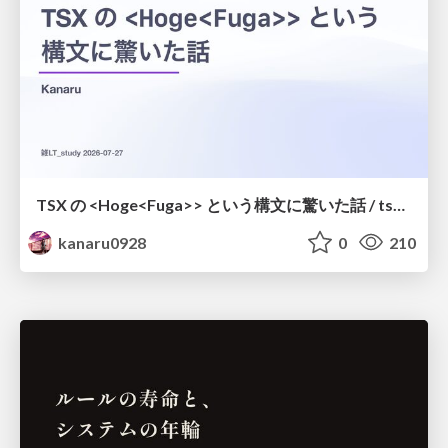
TSX の <Hoge<Fuga>> という構文に驚いた話 / tsx-type-argument-syntax
kanaru0928
0
210