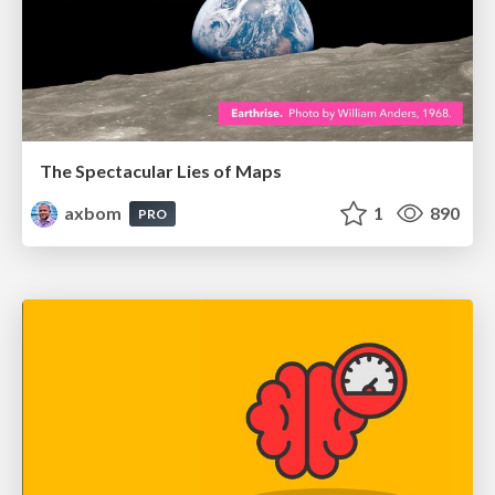
The Spectacular Lies of Maps
axbom
1
890
PRO