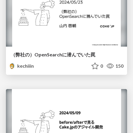
（弊社の）OpenSearchに潜んでいた罠
kechiiin
0
150