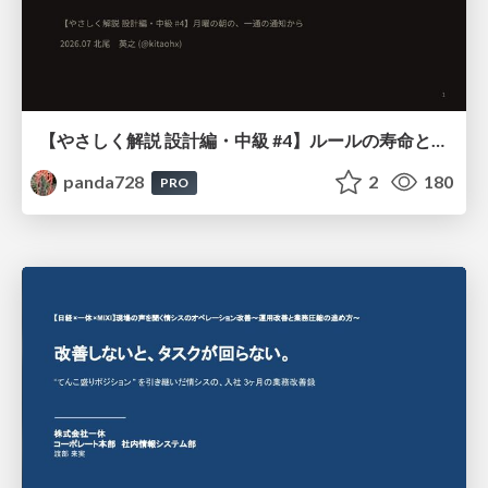
【やさしく解説 設計編・中級 #4】ルールの寿命と、システムの年輪
panda728
2
180
PRO