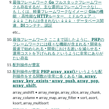
最強フレームワーク Go フルスタックフレームワー
クも存在するが、主な選択はフレームワークなし、
も しくは、軽量フレームワークなイメージ Ginの機
能 ・高性能なHTTPルーター、ミドルウェア ・
↓↓↓ これらは含まれない ↓↓↓ ・データベース関
連、DIコンテナ、認証
etc...
最強フレームワーク ここまで話したように、PHPの
フレームワークには様々な機能が含まれる • 開発を
最速で始められる • 開発における迷いを減らせる •
運用コストを下げられる というように非常にありが
たい存在
配列操作が豊富
配列操作が豊富 PHP array_xxx()というような配
列操作をする関数が非常に多くある • in_array,
array_key_exists • array_push, array_pop,
array_shift,
array_unshift • array_merge, array_slice, array_chunk,
array_column • array_map, array_filter • sort, asort,
ksort, array_multisort