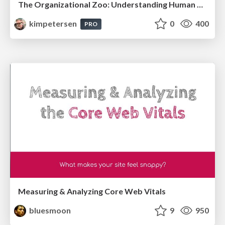
The Organizational Zoo: Understanding Human Behavior Agility Through Metaphoric Constructive Conversations (based on the works of Arthur Shelley, Ph.D)
kimpetersen
0
400
PRO
Measuring & Analyzing Core Web Vitals
bluesmoon
9
950