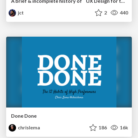
A brief & incomplete history of UX Design for the World Wide Web: 1989–2019
jct
2
440
Done Done
chrislema
186
16k