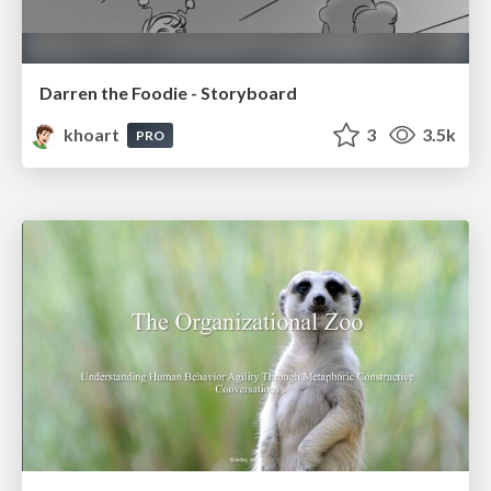
Darren the Foodie - Storyboard
khoart
3
3.5k
PRO