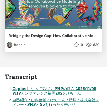
Bridging the Design Gap: How Collaborative Modelling removes blockers to flow between stakeholders and teams @FastFlow conf
baasie
0
630
Transcript
Gopherになって気づく PHPの良さ 2025/11/08
PHPカンファレンス福岡2025 けちーん
自己紹介 • 山内啓輔／けちーん • 所属：株式会社メ
ドレー • PHPとGoを行ったり来たり ◦