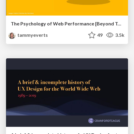
The Psychology of Web Performance [Beyond Tellerrand 2023]
tammyeverts
49
3.5k