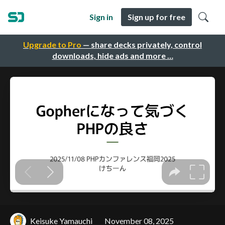
Sign in
Sign up for free
Upgrade to Pro
— share decks privately, control
downloads, hide ads and more …
Keisuke Yamauchi
November 08, 2025