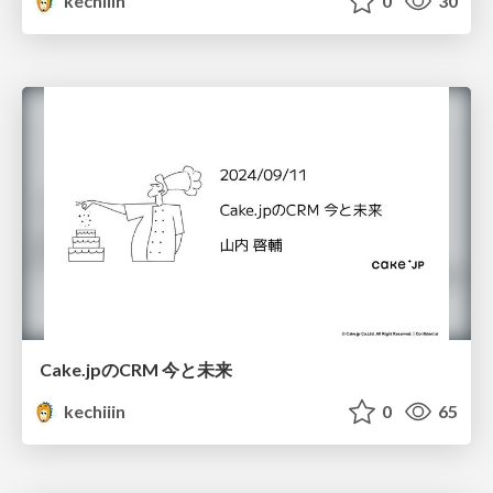
kechiiin
0
30
Cake.jpのCRM 今と未来
kechiiin
0
65