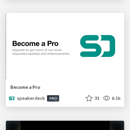
Become a Pro
speakerdeck
31
6.1k
PRO