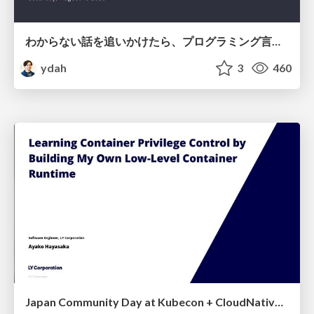
わからない話を追いかけたら、プログラミング言語を作る側にいた
ydah
3
460
Japan Community Day at Kubecon + CloudNativeCon Japan 2026: Learning Container Privilege Control by Building My Own Low-Level Container Runtime