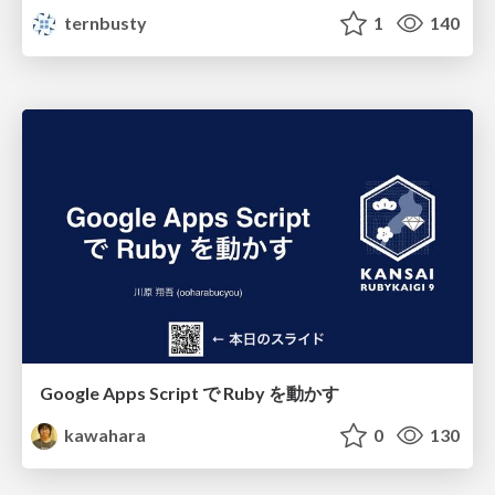
ternbusty
1
140
Google Apps Script で Ruby を動かす
kawahara
0
130