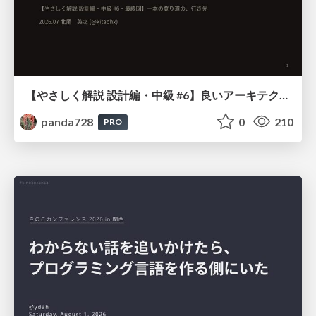
【やさしく解説 設計編・中級 #6】良いアーキテクチャとは ～ 一本の登り道の、行き先 ～
panda728
0
210
PRO