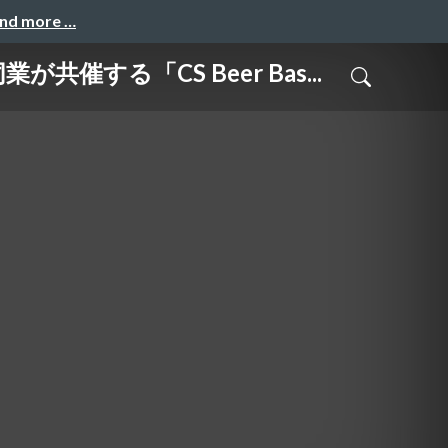
and more …
る「CS Beer Bas...