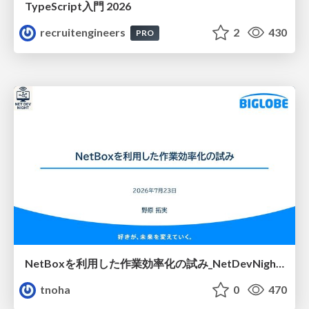
TypeScript入門 2026
recruitengineers
2
430
PRO
NetBoxを利用した作業効率化の試み_NetDevNight4
tnoha
0
470