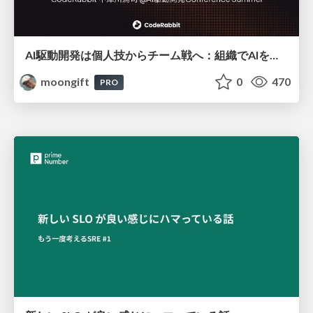
AI駆動開発は個人技からチーム戦へ：組織でAIを使いこなすための実践設計
moongift
0
470
PRO