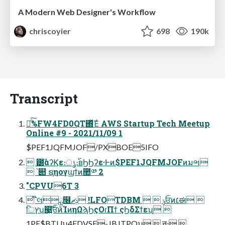
A Modern Web Designer's Workflow
chriscoyier
698
190k
Transcript
Ջͩ͠%FW4FD0QT΍ͬͯΈͨ AWS Startup Tech Meetup
Online #9 - 2021/11/09 1
$PEF1JQFMJOF/PXBOE5IFO
 ౰ࣾαʔϏε։ൃ։࢝ʙϦϦʔε·Ͱͷ$PEF1JQFMJOFͷมભ
 ՝୊ ຊηογϣϯͷ಺༰ 2
"CPVU6T 3
 ໊લླ໦ݚޗ !LFOTDBM   ݸਓͷ׆ಈ 
िץʮ๩͍͠ਓͷͨΊͷηΩϡϦςΟɾΠϯ ςϦδΣϯεʯ 
1PE$BTUʮ4FDVSF-JBJTPOʯ  ॻ੶ 