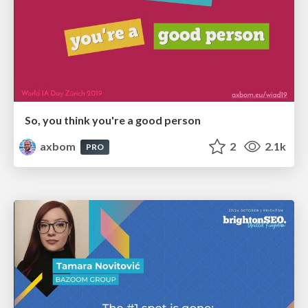
So, you think you're a good person
axbom
2
2.1k
PRO