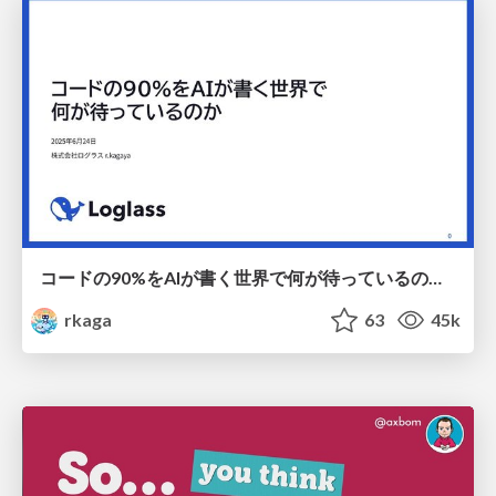
コードの90%をAIが書く世界で何が待っているのか / What awaits us in a world where 90% of the code is written by AI
rkaga
63
45k