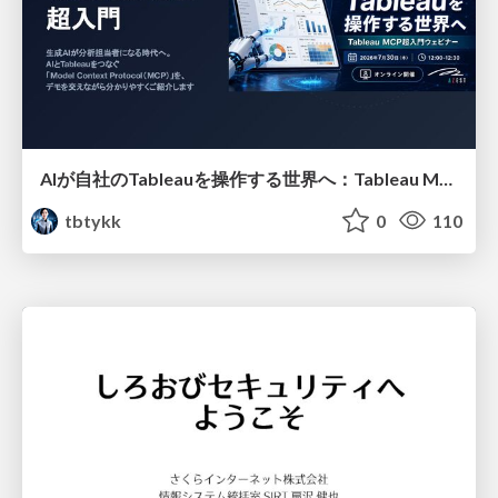
AIが自社のTableauを操作する世界へ：Tableau MCP超入門
tbtykk
0
110