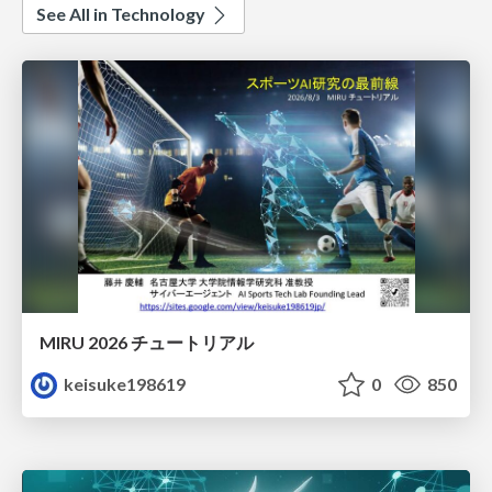
See All in Technology
MIRU 2026 チュートリアル
keisuke198619
0
850