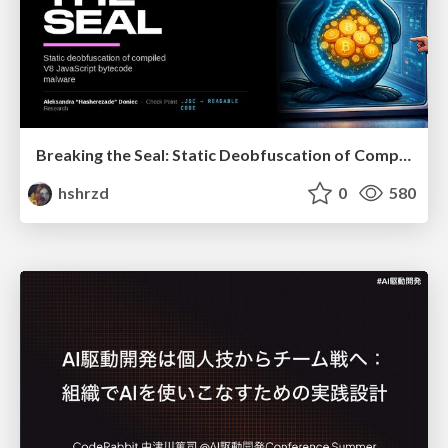
Breaking the Seal: Static Deobfuscation of Compiled V8 JavaScript Bytecode Malware
hshrzd
0
580