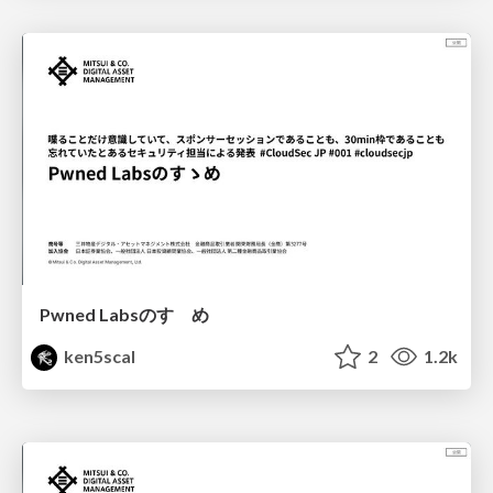
Pwned Labsのすゝめ
ken5scal
2
1.2k