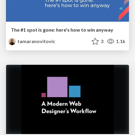
The #1 spot is gone: here's how to win anyway
tamaranovitovic
3
1.1k