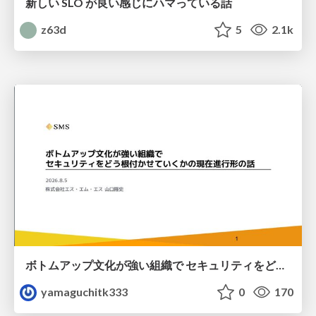
新しい SLO が良い感じにハマっている話
z63d
5
2.1k
ボトムアップ文化が強い組織で セキュリティをどう根付かせていくかの現在進行形の話 / Making Security Stick in a Bottom-Up Organization
yamaguchitk333
0
170