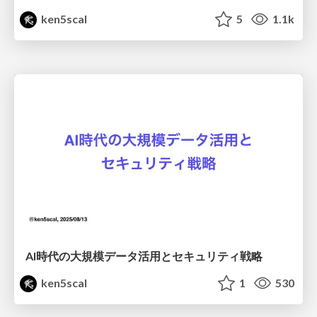
ken5scal
5
1.1k
AI時代の大規模データ活用とセキュリティ戦略
ken5scal
1
530