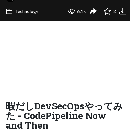
Technology
6.1k
3
暇だしDevSecOpsやってみ
た - CodePipeline Now
and Then