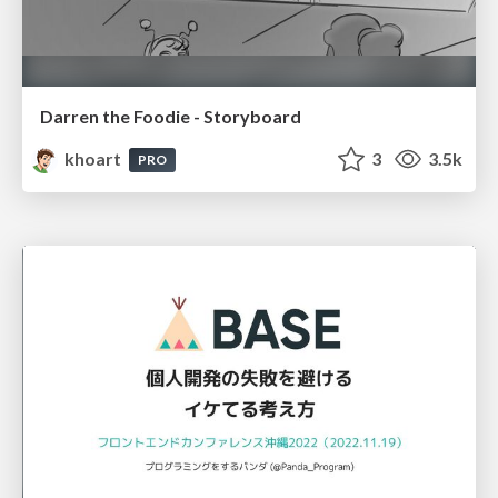
Darren the Foodie - Storyboard
khoart
3
3.5k
PRO