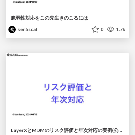
脆弱性対応をこの先生きのこるには
ken5scal
0
1.7k
LayerXとMDMのリスク評価と年次対応の実例(公開版）