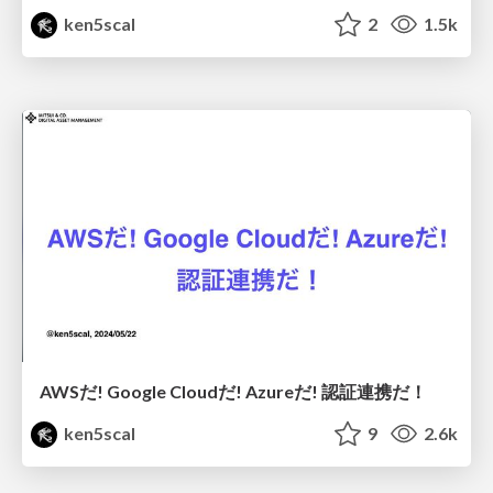
ken5scal
2
1.5k
AWSだ! Google Cloudだ! Azureだ! 認証連携だ！
ken5scal
9
2.6k