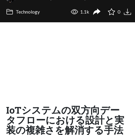
Technology
1.1k
0
IoTシステムの双方向デー
タフローにおける設計と実
装の複雑さを解消する手法