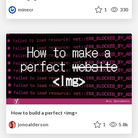
minecr
1
330
How to build a perfect <img>
jonoalderson
1
5.8k