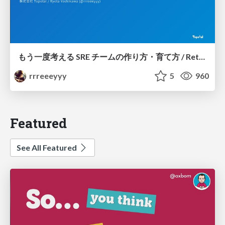
もう一度考える SRE チームの作り方・育て方 / Rethinking SRE #1: Building and Growing SRE Teams
rrreeeyyy
5
960
Featured
See All Featured