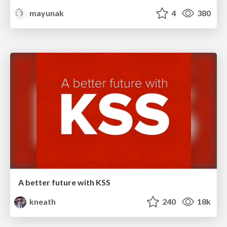
mayunak
4
380
A better future with KSS
kneath
240
18k