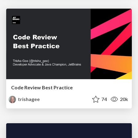
Code Review Best Practice
trishagee
74
20k