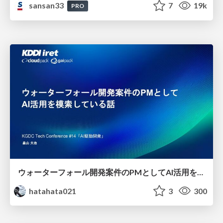
sansan33
7
19k
PRO
ウォーターフォール開発案件のPMとしてAI活用を模索している話
hatahata021
3
300