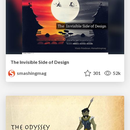
The Invisible Side of Design
smashingmag
301
52k