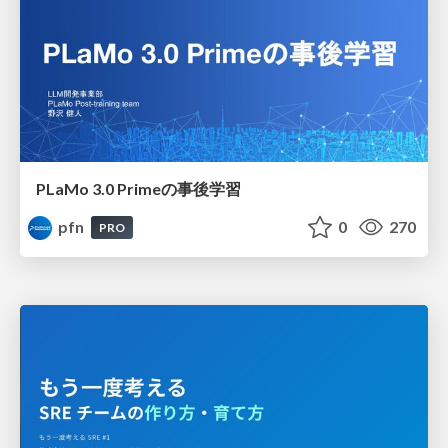
PLaMo 3.0 Primeの事後学習
pfn
0
270
PRO