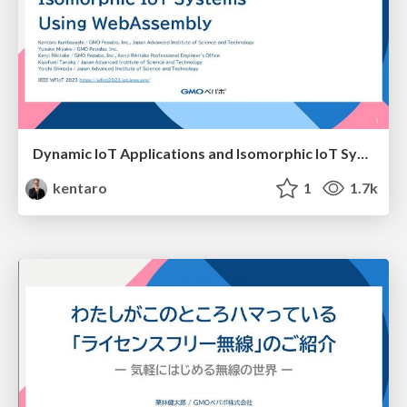
Dynamic IoT Applications and Isomorphic IoT Systems Using WebAssembly
kentaro
1
1.7k