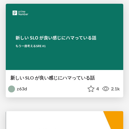
新しい SLO が良い感じにハマっている話
z63d
4
2.1k