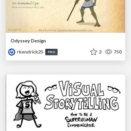
Odyssey Design
rkendrick25
2
750
PRO