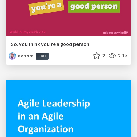
So, you think you're a good person
axbom
2
2.1k
PRO