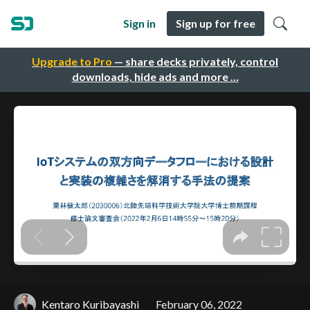
Sign in
Sign up for free
Upgrade to Pro
— share decks privately, control
downloads, hide ads and more …
Kentaro Kuribayashi
February 06, 2022