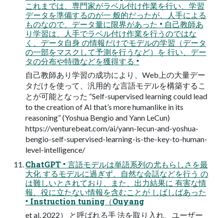
これまでは、専⾨家がラベル付け作業を⾏い、学習
データを準備するのが⼀ 般的だったが、⼈⼿による
ものなので、データ量に限界があった • ⾃⼰教師あ
り学習は、⼈⼿でラベル付け作業を⾏うのではな
く、データ⾃⾝ の情報だけでモデルの学習（データ
の⼀部をマスクして予測を⾏うなど）を ⾏い、デー
タの分布や特徴などを獲得する •
⾃⼰教師あり学習の成功により、Web上の⼤量デー
タだけを使って、汎⽤的 な⾔語モデルを構築するこ
とが可能となった “Self-supervised learning could lead
to the creation of AI that’s more humanlike in its
reasoning” (Yoshua Bengio and Yann LeCun)
https://venturebeat.com/ai/yann-lecun-and-yoshua-
bengio-self-supervised-learning-is-the-key-to-human-
level-intelligence/
ChatGPT • ⾔語モデルは単語系列の尤もらしさを最
⼤化 するモデルに過ぎず、⾃然な会話などを⾏う の
は難しいとされており、また、出⼒結果に 有害な情
報、役に⽴たない情報を含むことが しばしばあった
• Instruction tuning（Ouyang
et al. 2022） と呼ばれる⼿ 法を取り⼊れ、ユーザー