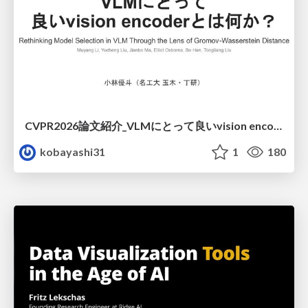
CVPR2026論文紹介_VLMにとって​良いvision encoderとは何か？​Rethinking Model Selection in VLM Through the Lens of Gromov-Wasserstein Distance​
kobayashi31
1
180