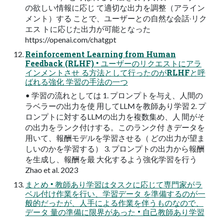
の欲しい情報に応じ て適切な出⼒を調整（アライン
メント）する ことで、ユーザーとの⾃然な会話‧リク
エス トに応じた出⼒が可能となった
https://openai.com/chatgpt
Reinforcement Learning from Human
Feedback (RLHF) • ユーザーのリクエストにアラ
インメントさせ る⽅法として⾏ったのがRLHFと呼
ばれる強化 学習の⼿法の⼀つ
• 学習の流れとしては 1. プロンプトを与え、⼈間の
ラベラーの出⼒を使 ⽤してLLMを教師あり学習 2. プ
ロンプトに対するLLMの出⼒を複数集め、⼈ 間がそ
の出⼒をランク付けする。このランク付 きデータを
⽤いて、報酬モデルを学習させる（ どの出⼒が望ま
しいのかを学習する） 3. プロンプトの出⼒から報酬
を⽣成し、報酬を最 ⼤化するよう強化学習を⾏う
Zhao et al. 2023
まとめ • 教師あり学習はタスクに応じて専⾨家がラ
ベル付け作業を⾏い、学習データ を準備するのが⼀
般的だったが、⼈⼿による作業を伴うものなので、
データ 量の準備に限界があった • ⾃⼰教師あり学習