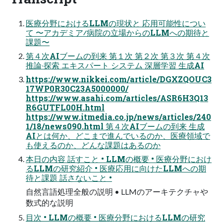
医療分野におけるLLMの現状と 応⽤可能性につい
て 〜アカデミア∕病院の⽴場からのLLMへの期待と
課題〜
第４次AIブームの到来 第１次 第２次 第３次 第４次
推論‧探索 エキスパート システム 深層学習 ⽣成AI
https://www.nikkei.com/article/DGXZQOUC3
17WP0R30C23A5000000/
https://www.asahi.com/articles/ASR6H3Q13
R6GUTFL00H.html
https://www.itmedia.co.jp/news/articles/240
1/18/news090.html 第４次AIブームの到来 ⽣成
AIとは何か、どこまで進んでいるのか、医療領域で
も使えるのか、どんな課題はあるのか
本⽇の内容 話すこと • LLMの概要 • 医療分野におけ
るLLMの研究紹介 • 医療応⽤に向けたLLMへの期
待と課題 話さないこと •
⾃然⾔語処理全般の説明 • LLMのアーキテクチャや
数式的な説明
⽬次 • LLMの概要 • 医療分野におけるLLMの研究