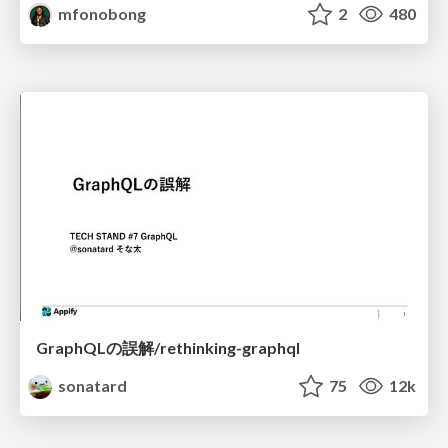
mfonobong
2
480
GraphQLの誤解/rethinking-graphql
sonatard
75
12k