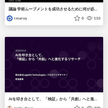
議論 学術ムーブメントを成功させるために何が必要なのだろうか
rmaruy
0
110
AIを叩き台として、 「検証」から「共創」へと進化するリサーチ
mela_dayo
0
320