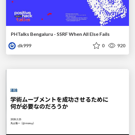
PHTalks Bengaluru - SSRF When All Else Fails
dk999
0
920