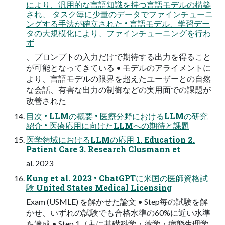
により、汎⽤的な⾔語知識を持つ⾔語モデルの構築
され、 タスク毎に少量のデータでファインチューニ
ングする⼿法が確⽴された • ⾔語モデル、学習デー
タの⼤規模化により、ファインチューニングを⾏わ
ず
、プロンプトの⼊⼒だけで期待する出⼒を得ること
が可能となってきている • モデルのアライメントに
より、⾔語モデルの限界を超えたユーザーとの⾃然
な会話、有害な出⼒の制御などの実⽤⾯での課題が
改善された
⽬次 • LLMの概要 • 医療分野におけるLLMの研究
紹介 • 医療応⽤に向けたLLMへの期待と課題
医学領域におけるLLMの応⽤ 1. Education 2.
Patient Care 3. Research Clusmann et
al. 2023
Kung et al. 2023 • ChatGPTに⽶国の医師資格試
験 United States Medical Licensing
Exam (USMLE) を解かせた論⽂ • Step毎の試験を解
かせ、いずれの試験でも合格⽔準の60%に近い⽔準
を達成 • Step 1（主に基礎科学・薬学・病態⽣理学