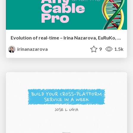
Evolution of real-time – Irina Nazarova, EuRuKo, 2024
irinanazarova
9
1.5k