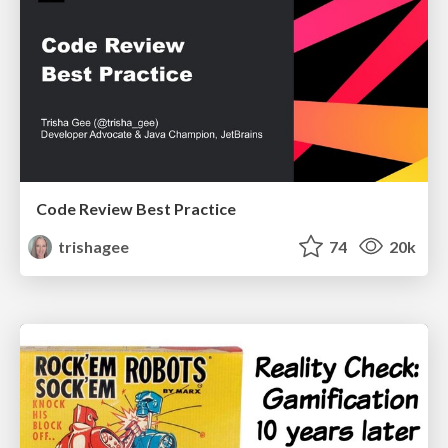
Code Review Best Practice
trishagee
74
20k