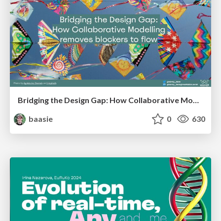
Bridging the Design Gap: How Collaborative Modelling removes blockers to flow between stakeholders and teams @FastFlow conf
baasie
0
630