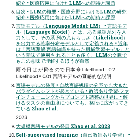
紹介 • 医療応⽤に向けたLLMへの期待と課題
⽬次 • LLMの概要 • 医療分野におけるLLMの研究
紹介 • 医療応⽤に向けたLLMへの期待と課題
⾔語モデル（Language Model; LM） • ⾔語モデ
ル（Language Model）とは、ある単語系列を⼊
⼒として、その系 列の尤もらしさ（Likelihood）
を出⼒する確率分布モデルとして定義される • 近年
は「⾔語理解‧⾔語知識を持った機械学習モデル」と
いう意味で使⽤さ れることも多く、LLMの⽂脈で
もこの意味で理解するほうが⾃然
⾬ 今⽇ は が 降る ので ⽇本 傘 Likelihood = 0.2
Likelihood = 0.01 ⾔語モデルの直感的な説明
⾔語モデルの発展 • ⾃然⾔語処理の分野でも⼤きな
パラダイムシフトが起きている • 教師あり学習‧ファ
インチューニングからプロンプト調整の世界に • 解
けるタスクの⾃由度についても、格段に広がってき
ている Zhao et al.
2023
⼤規模⾔語モデルの発展 Zhao et al. 2023
Self-supervised learning（⾃⼰教師あり学習） •