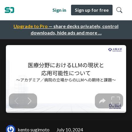
Sign in
Sign up for free
Upgrade to Pro
— share decks privately, control
downloads, hide ads and more …
kento sugimoto
July 10, 2024