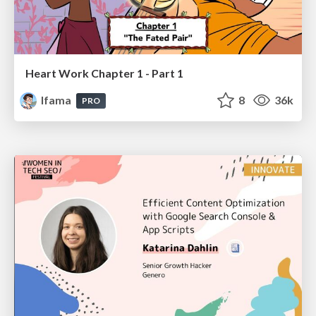
Heart Work Chapter 1 - Part 1
lfama
8
36k
PRO