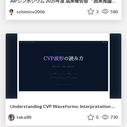
AIPシンポジウム 2025年度 成果報告会 「因果推論チーム」
sshimizu2006
3
580
Understanding CVP Waveforms: Interpretation and Clinical Implications in Anesthesiology
taka88
0
730