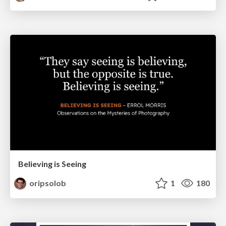
Believing is Seeing
oripsolob
1
180