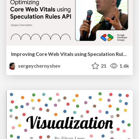
Improving Core Web Vitals using Speculation Rules API
sergeychernyshev
21
1.6k