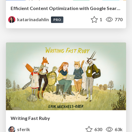
Efficient Content Optimization with Google Search Console & Apps Script
katarinadahlin
1
770
PRO
Writing Fast Ruby
sferik
630
63k