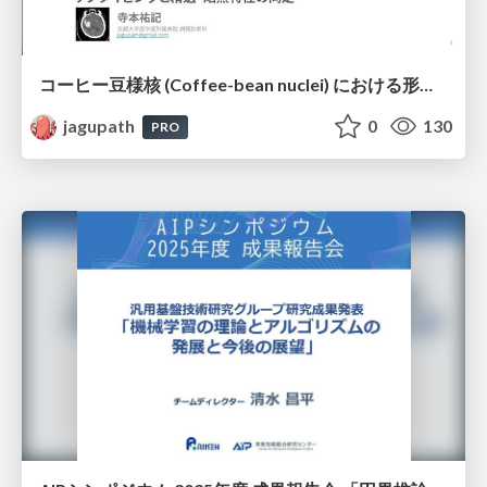
コーヒー豆様核 (Coffee-bean nuclei) における形態学的サブタイピングと精選・焙煎特性の同定
jagupath
0
130
PRO