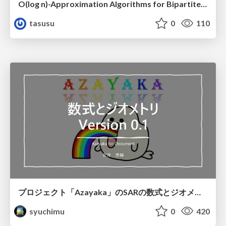
O(log n)-Approximation Algorithms for Bipartiteness Ratio
tasusu
0
110
プロジェクト「Azayaka」のSARの数式とジオメトリ
syuchimu
0
420