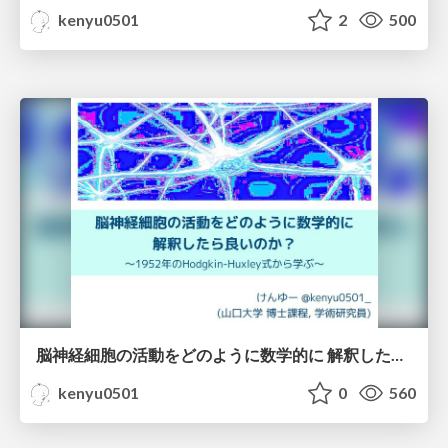
kenyu0501
2
500
脳神経細胞の活動をどのように数学的に 解釈したら良いのか？〜1952年のHodgkin-Huxley式から学ぶ〜
kenyu0501
0
560