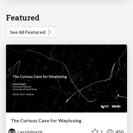
Featured
See All Featured
The Curious Case for Waylosing
cassininazir
1
450