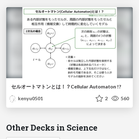
セルオートマトンとは！？Cellular Automaton !?
kenyu0501
2
560
Other Decks in Science