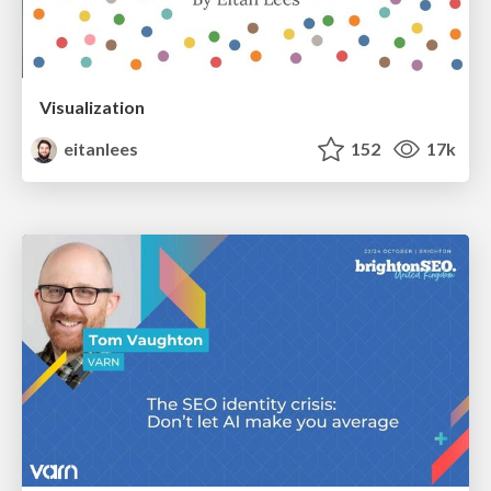
Visualization
eitanlees
152
17k