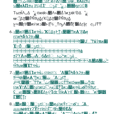
஍ٿ࠷ॳͷੜ͖෺͸ೋ ͭͷੜ͖ํΛબ୒ͨ͠ ʮఆॅελΠϧʯ
ʮ์຀ελΠϧʯ ੜଘ͢ΔͨΊʹ ൃୡͤͨ͞ೳྗ ۭؾ΍஍໘ɼଠཅ͔Β
ΤωϧΪΛ࡞Δೳྗ ଞͷಈ২෺Λ৯΂Δͨ ΊͷӡಈʹؔΘΔೳྗ
ఆॅ͢Δੜ͖෺ͱͯ͠ਐԽ͢Δ͔ɼҠಈ͢Δੜ͖෺ͱͯ͠ਐԽ͢Δ͔
ͱ͍͏બ୒͕ɼੜ෺ͷମͷߏ଄ͱੜ͖ํʹେ͖ͳҧ͍Λ΋ͨΒͨ͠ɽ ૸Δɼӭ͙ɼ ඈͿͳͲ
২෺ͷੜ͖࢒ΔͨΊͷઓུ Ҡಈ͢Δ͜ͱ͕Ͱ͖ͳ͍২෺͸ͲͷΑ͏ʹੜ͖͍ͯΔͷ͔
ɾମͷϞδϡʔϧߏ଄
ˠ෼ׂՄೳͳύʔπͷ૊
Έ߹Θͤ ɾ૑ൃಛੑ
ˠά
ϧʔϓΛܗ੒ͯ͠ࢠΛ্ճΔಛੑ ɾײ֮ثͷൃୡ
ˠΛ௒͑Δײ֮ث׭
ਐԽͷ޼Έͳઓུ
২෺ͷੜ͖࢒ΔͨΊͷઓུ ମશମʹػೳΛ෼ࢄͤͨ͞Ϟδϡʔϧߏ଄
ˠಈ෺ͷΑ͏ʹͲ͔͜ͷث׭ʹػೳΛूதͤͯ͞ͳ͍
ɹʢ೴΍৺ଁͳͲͷଁثɼ໨΍ඓͳͲͷಛఆͷث׭͕ͳ͍ʣ
ମͷҰ෦Λࣦͬͯ΋ɼݸମͷଘࡏ͕ةݥʹ ࡽ͞Εͳ͍ͨΊͷߏ଄ͷઓུతͳਐԽɽ
ʢௗ΍஬ʹ৯΂ΒΕΔ͜ͱ͕ଟ͍ͨΊʣ ਓؒͷΑ͏ʹɼೝ஌ͱ਎ମػೳͷ෦෼͕੾
Γ཭͞Ε͍ͯͳ͍ɽ
২෺ͷ஌ੑ ૑ൃಛੑɿ২෺ͷݸମͷҰ͕ͭɼू߹తʹػೳ͢Δ
ɹɹɹɹɹωοτϫʔΫͰɼશମͱ্ͯ͠ख͘ৼ෣ΘΕΔɽ
ˠ஌తʹৼ෣͏͕ɼ೴ͷΑ͏ͳ஌తػ ೳΛ؅ཧ͢Δಛผͳث׭Λ͍࣋ͬͯͳ͍