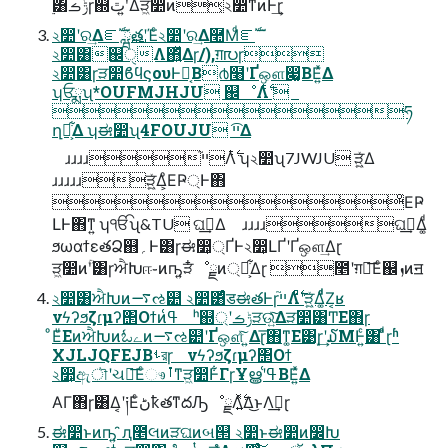
࣮͸ݱࡏɼ஍ٿʹ͍Δੜ͖෺ͷ͕২෺ͳͷͰ͢ɽ
২෺ʹର͢Δೝࣝ ྺ࢙తʹΈͨ২෺ʹର͢Δ࿪Μͩೝࣝ
২෺͸஌ੑΛ΋͍ͬͯΔɼ/),ग़൛ɼ
২෺͸ɼੜ෺ϐϥϛουͰԼ͔Β൪໨ʹҐஔ෇͚ΒΕ͍ͯΔ
ʮਓྨʯ*OUFMJHJU ஌ೳΛ࣋ͭ 
ཧ
ղྗ͕͋Δ ʮಈ෺ʯ4FOUJU ײ͡Δ
ɹɹɹɹײ֮Λ࣋ͭ ʮ২෺ʯ7JWJU ੜ͖͍ͯΔ
ɹɹɹɹɹੜ͖͍ͯΔ͕ͦΕҎ্Ͱ΋
ͦΕҎ
ԼͰ΋ͳ͍ ʮੴʯ&TU ଘࡏ͢Δ ɹɹɹɹଘࡏ͢Δ͚ͩ
ϧωαϯεతՁ஋؍Ͱ͸ɼಈ෺্͕ҐͰ২෺͕ԼҐʹҐஔ͢Δɽ
ੜ͖෺ͷؒʹ͸ɼਐԽஈ֊ͷҧ͍ੜ໋ೳྗͷ্Լ͕͋Δɽ ೥ʹग़൛͞Εͨ஌ܙͷॻ
২෺͸ਐԽͷ࠷ઌ୺ ২෺͸ͨͩडಈతͰɼײ֮Λ࣋ͨͣʹੜ͖͍ͯΔ͚ͩͩΖ͏͔ʁ
νϟʔϧζɾμʔ΢Οϯͷߟ͑ ʰ஍্ʹݱࡏੜଉ͍ͯ͠Δੜ෺͸ͲΕ΋ɼ
ͦΕͧΕͷਐԽͷಓےͷ࠷ઌ୺ʹҐஔͯ͠ ͍Δɽ͞΋ͳ͚Ε͹ɼ͙͢ʹ໓ΜͰ͍ͨ͸ ͣͩɽʱ
XJLJQFEJBࢀরɼ νϟʔϧζɾμʔ΢Οϯ
২෺͕ඇৗʹચ࿅͞Εͨෳࡶͳੜ͖෺Ͱ͋ΓɼҰൠʹߟ͑ΒΕ͍ͯΔ
ΑΓ΋ɼ͸Δ͔ʹ༏ΕͨڻҟతͳదԠೳྗΛ͍࣋ͬͯΔ͜ͱΛࣔ͢ɽ
ಈ෺ͱͷҧ͍ ̑ԯ೥લͷੜଘͷબ୒ ২෺ͱಈ෺ͷ෼Խ