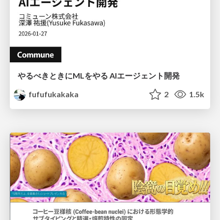
やるべきときにMLをやる AIエージェント開発
fufufukakaka
2
1.5k