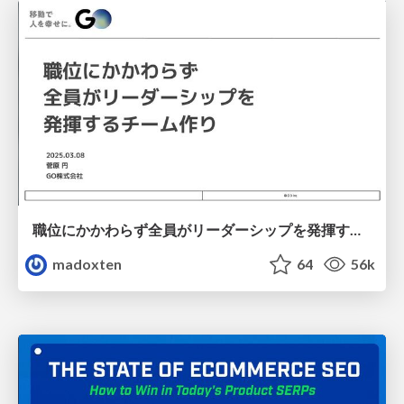
職位にかかわらず全員がリーダーシップを発揮するチーム作り / Building a team where everyone can demonstrate leadership regardless of position
madoxten
64
56k