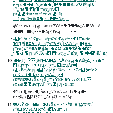
ͷͰɼʮ෼ࢄ஌ೳʯతʹ੒௕͍ͯ͘͠ɽ ࠜ୺͸௒஌తʂσʔλॲཧηϯλ
ॏྗɼԹ౓ɼ࣪౓ɼ࣓৔ɼޫɼѹྗɼԽֶ෺
࣭ɼ༗֐෺࣭ɼԻͷৼಈɼೋࢎԽ୸ૉɼ
ࢎૉɼϛωϥϧɼਫɼཆ෼ɼো֐෺ճආɼ
ఢճආɼશମͱͷڠௐɽ ωοτϫʔΫΛܗ੒͠ɼ౔৕ͷதΛޮ཰Α͘୳ࡧ͢Δ
২෺͸஌ੑΛ΋͍ͬͯΔɼ/),ग़൛ɼ
২෺ͷײ֮ ̎̌ͷײ֮ثʢࢹ֮ɼௌ֮ɼᄿ֮ɼ৮֮ɼҐஔײ֮FUDʜʣ
Ҡಈ͠ͳ͍͔Βͦ͜ɼ͋ΒΏΔײ֮ث͕ൃୡ ͨ͠ɽपΓΛΑ͘ݟͯɼԻΛௌ͖ɼ೏͍Λᄿ
͗ɼपғͷ༷ʑͳཁҼΛ೺Ѳ͍ͯ͠Δɽ ˞΋ͪΖΜɼͦΕΒ͸ਓؒͷ࣋ͭ໨΍ࣖΈͳͨ
͍ͳ΋ͷͰ͸ͳ͍ɽ ਓؒͱಉ͡Α͏ʹ২෺ʹ΋ޒײશ͕ͯඋΘͬ ͍ͯΔɽͦͷ΄͔ʹ΋΋ͷײ֮ث͕͋Δɽ
২෺ͷࢹ֮ ࢹ֮ʹʰޫֶతͳܹࢗΛ஌֮͢Δೳྗʱ ɾޫͷ࣭ͱྔɼํ޲ΛࣝผͰ͖Δɽ ɾޫ͸ޫ߹
੒ʹඞཁͳཁૉɽ ɾʮ۶ޫੑʢޫʹ޲͔͏ੑ࣭ʣʯΛ࣋ͭɽ
ɾ೔ӄ͔Βආ͚Δʮආӄ൓ԠʯΛ͢Δɽ ޫड༰ମʹޫΛײ஌͢Δηϯαʔ
ɾ༿ʢେ෦෼ʣɼܪɼժɼࢸΔॴʹʂ
ɾޫड༰ମʢϑΟτΫϩϜɼΫϦϓτΫϩϜɼϑΥττϩϐϯʣ
ɾಛఆͷ೾௕ͷଳҬΛࣝผ͠ٵऩʢ੺ɼ੨ɼࢵ֎ઢʣ
ΦʔετϥϦΞͷ২෺ֶऀΰοτϦʔϓɾϋʔϕϧϥϯτ͸ʮ২෺
ͷදൽࡉ๔͸Ϩϯζͱͯ͠ػೳ͍ͯ͠Δʯͱ͍͏ԾઆΛग़͍ͯ͠Δɽ
ϑΟτΫϩϜ ২෺ͷ৭ ϑΟτΫϩϜʹʰޫͷ৭Λࣝผ͢Δޫड༰ମʱ
ɾޫిεΠον ։ՖλΠϛϯά ͷ໾ׂΛՌͨ͢ɽ ɹɹ