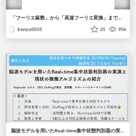
「フーリエ級数」から「高速フーリエ変換」まで全部やります！【2019.07.20更新】
kenyu0501
21
95k
脳波モデルを用いたReal-time集中状態判別器の実演と現状の稼働アルゴリズムの紹介