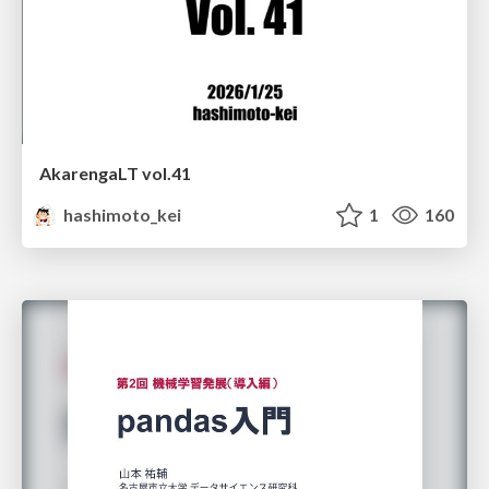
AkarengaLT vol.41
hashimoto_kei
1
160