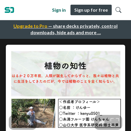
Sign in
Sign up for free
Upgrade to Pro
— share decks privately, control
downloads, hide ads and more …