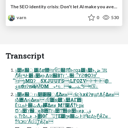
The SEO identity crisis: Don't let AI make you average
varn
0
530
Transcript
২෺ͷ஌ੑ ͸Δ͔̎̌ສ೥લɼਓྨ͕஀ੜ͔ͯ͠Βͣͬͱɼզʑ͸২෺ͱڞ ʹੜ׆
Λ͖ͯͨ͠ͷ͕ͩɼࠓͰ͸২෺ͷ͜ͱΛશ͘஌Βͳ͍ɽ ʻ࡞੒ऀϓϩϑΟʔϧʼ
˓໊લɿ͚ΜΏʔ ˓5XJUUFSɿLFOZV@
˓ࢳຬϑϧʔπԂ͚ΜͪΌΜ ˓ࢁޱେֶҩֶܥݚڀՊम࢜ଔۀ
২෺ͷ஌ੑ ɾ২෺͸஌ੑΛ͍࣋ͬͯΔͷʁ ɾίϛϡχέʔγϣϯΛͱ͍ͬͯΔͷʁ
ɾࣾձؔ܎Λங͍͍ͯΔͷʁ ɾਓؒ͸ຊ౰ʹ২෺ΑΓ΋༏
ΕͨଘࡏͰ஍ٿΛࢧ഑͍ͯ͠Δͷʁ ͜Μͳٙ໰Λ࣋ͬͯͳ͍Ͱ͔͢ʂʁ
Ծʹ২෺ʹɼ஌ੑͷ͔͚Β΋ͳ͘ɼ২෺Ͳ͏͠΍ಈ෺ͱͷҙࢥૄ
௨͕ͳ͘ɼࣾձɾ؀ڥͱ΋ؔΘΓ͋͏ೳྗ͕ͳ͚Ε͹ɼ͜ͷ஍ٿ Ͱੜ͖ԆͼΔ͜ͱ͕Ͱ͖͍ͯͨͷͩΖ͏͔ʁ
ͳͥࣗવ౫ଡʹΑͬͯઈ໓͍͍ͯ͠ͳ͍ͷͩΖ͏͔ʁ