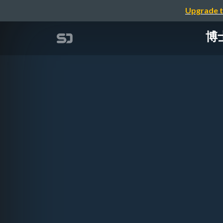
Upgrade t
博