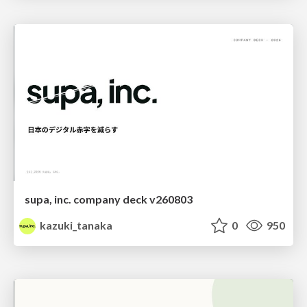
supa, inc. company deck v260803
kazuki_tanaka
0
950