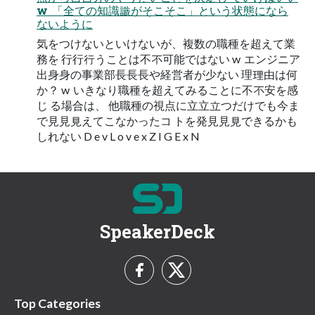
w 「全ての知識識がそこそこ」という状態になら
ないように
気をつけないといけないが、複数の職種を超えて業
務を ⾏行行うことは不不可能ではない w エンジニア
出⾝身の事業部⻑⾧長や経営者が少ない 理理由は何
か？ w いきなり職種を超えてみることに不不安を感
じ る場合は、 他職種の視点に⽴立立つだけでも今ま
で⾒見見えてこなかったコ トを発⾒見見できるかも
しれない D e v L o v e x Z I G E x N
SpeakerDeck
Top Categories