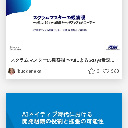
スクラムマスターの観察眼 〜AIによる3days爆速キャッチアップと次の一手〜/The Scrum Master's Insight: Lightning-Fast 3-Day Catch-Up with AI and the Next Move
ikuodanaka
3
560