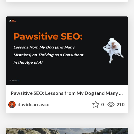
Pawsitive SEO: Lessons from My Dog (and Many Mistakes) on Thriving as a Consultant in the Age of AI
davidcarrasco
0
210