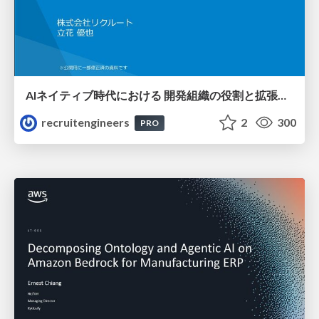
AIネイティブ時代における 開発組織の役割と拡張の可能性
recruitengineers
2
300
PRO