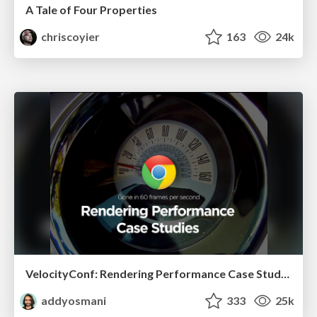
A Tale of Four Properties
chriscoyier
163
24k
VelocityConf: Rendering Performance Case Studies
addyosmani
333
25k