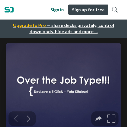
Sign in
Sign up for free
Upgrade to Pro
— share decks privately, control
downloads, hide ads and more …