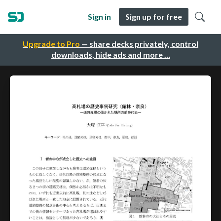
Sign in
Sign up for free
Upgrade to Pro
— share decks privately, control
downloads, hide ads and more …