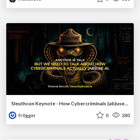
Sleuthcon Keynote - How Cybercriminals (ab)use AI
fr0gger
0
280