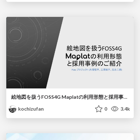
絵地図を扱うFOSS4G Maplatの利用形態と採用事例のご紹介/maplat_foss4g_2024
kochizufan
0
3.4k