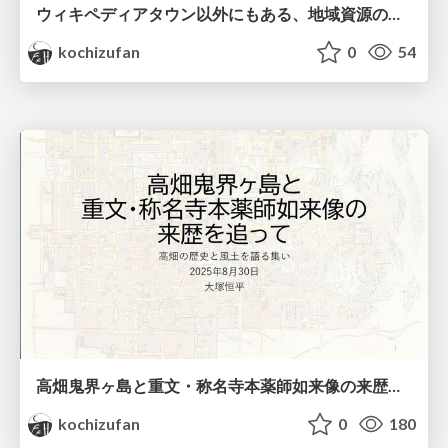
ウィキペディアタウン以外にもある、地域資源の継承と発信 /wikimediacon-2025
kochizufan
0
54
高畑鬼界ヶ島と重文・称名寺本薬師如来像の来歴を追って/kikaigashima
kochizufan
0
180