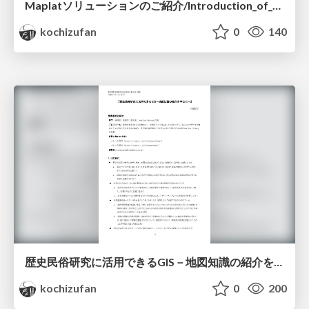
Maplatソリューションのご紹介/Introduction_of_Maplat_geoten_2023
kochizufan
0
140
歴史民俗研究に活用できるGIS－地図知識の紹介を中心に－/gumma_history_fork_study_with_gis
kochizufan
0
200