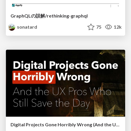
GraphQLの誤解/rethinking-graphql
sonatard
75
12k
Digital Projects Gone Horribly Wrong (And the UX Pros Who Still Save the Day) - Dean Schuster