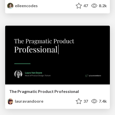
eileencodes
47
8.2k
The Pragmatic Product Professional
lauravandoore
37
7.4k