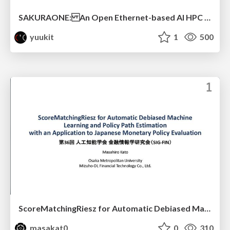
SAKURAONE: An Open Ethernet-based AI HPC System And Its Observed Workload Dynamics in a Single-Tenant LLM Development Environment
yuukit
1
500
ScoreMatchingRiesz for Automatic Debiased Machine Learning and Policy Path Estimation with an Application to Japanese Monetary Policy Evaluation
masakat0
0
310