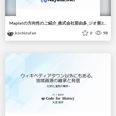
Maplatの方向性のご紹介_株式会社那由多_ジオ展2026プレゼン資料/maplat_geoten_2026
kochizufan
0
98