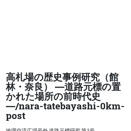
高札場の歴史事例研究（館
林・奈良） ―道路元標の置
かれた場所の前時代史
―/nara-tatebayashi-0km-
post
地理交流広場号外 道路元標研究 第1号