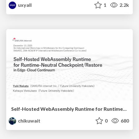
uxyall
1
2.2k
Self-Hosted WebAssembly Runtime for Runtime-Neutral Checkpoint/Restore in Edge–Cloud Continuum
chikuwait
0
680