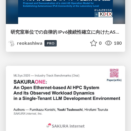
研究室単位での自律的 IPv6接続性確立に向けたAS共同運用モデルの提案と実証
reokashiwa
0
180
PRO