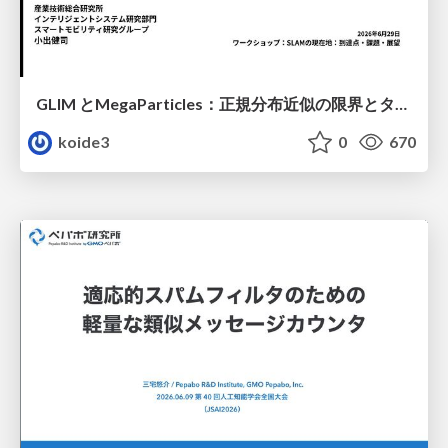
GLIM とMegaParticles：正規分布近似の限界とタイトカップリング＆パーティクルフィルタの進展 / GLIM and MegaParticles : Progress of the distribution representation in SLAM
koide3
0
670