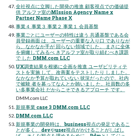
全社視点に立脚した開発の推進 顧客視点での価値提
供 アルファ室のMIssion Agency Name x
Partner Name Phase X
事業４ 事業３ 事業２ 事業１ 会員基盤
事業ごとにユーザーの特性は違う 共通基盤である会
員登録画面 は、ユーザーの重要な入り口 でありなが
ら、なかなか手が 回らない領域でした。 まさに全体
を俯瞰してみるべ きアルファ室が取り組むべき課題
で した DMM.com LLC
UX調査結果を根拠に企画を推進 ユーザビリティテ
ストを実施 して、改善案をテストしたり しました。
なかなか予算が取れていない 状況だったので、社内
で被験 者を募ってなんとか賄いまし た。社員数の多
い多事業会社 だからこそできるアプローチ です。
DMM.com LLC
新規事業 case 3 DMM.com LLC
DMM.com LLC
新規事業の開発時は、business視点の発足であるこ
とが多く、 devやuser視点がかけることがしばし
ば。 そんな観点を埋めるために、Pdmとしてジョ