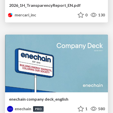
2026_1H_TransparencyReport_EN.pdf
mercari_inc
0
130
enechain company deck_english
enechain
1
580
PRO