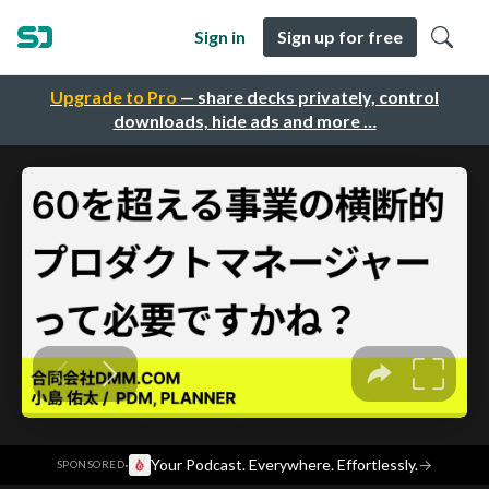
Sign in
Sign up for free
Upgrade to Pro
— share decks privately, control
downloads, hide ads and more …
·
Your Podcast. Everywhere. Effortlessly.
→
SPONSORED