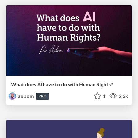
What does AI have to do with Human Rights?
axbom
1
2.3k
PRO