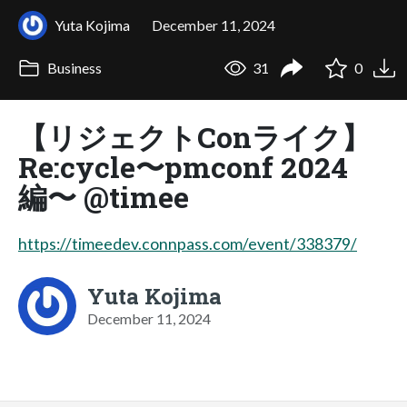
Yuta Kojima
December 11, 2024
Business
31
0
【リジェクトConライク】
Re:cycle〜pmconf 2024
編〜 @timee
https://timeedev.connpass.com/event/338379/
Yuta Kojima
December 11, 2024