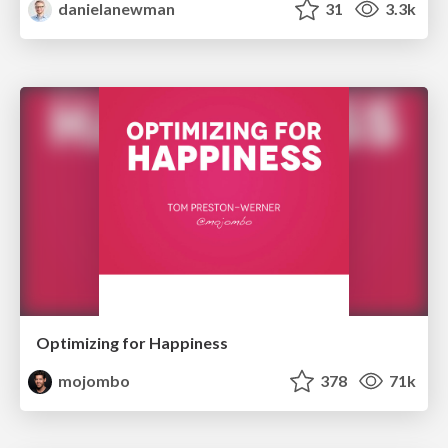
danielanewman
31
3.3k
Optimizing for Happiness
mojombo
378
71k