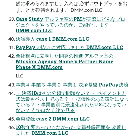
然に求められますし、入れば 必ずアウトプットを出
すこと が期待されます。 DMM.com LLC
Case Study アルファ室のPMが実際にどんなプロ
ジェクトをやっているのか、ご紹介し ます。
DMM.com LLC
決済導入 case 1 DMM.com LLC
PayPay支払い に対応しました DMM.com LLC
全社視点に立脚した開発の推進 アルファ室の
MIssion Agency Name x Partner Name
Phase X DMM.com
LLC
事業４ 事業３ 事業２ 事業１ 決済基盤 PayPay決済
・️ 決済IDはその分類で問題ない？ ・️ ペイメント方
式は最もベストである？ ・️ 拡張性のある設計になっ
ている？ ・️事業個別に最適化されたUXになってい
ない？ 点ではなく線で見る
会員登録 case 2 DMM.com LLC
10数年変わってい なかった 会員登録画面を 改善し
ました DMM.com LLC