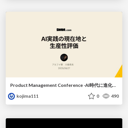
Product Management Conference -AI時代に進化するPdM-
kojima111
0
490