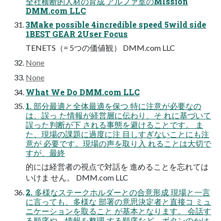
全社横断的人材の育成 アルファ室のMIssion
DMM.com LLC
3Make possible 4incredible speed 5wild side
1BEST GEAR 2User Focus
TENETS（= 5つの価値観） DMM.com LLC
None
None
What We Do DMM.com LLC
1. 部分最適と全体最適を保つ 特に注意が必要なの
は、誤っ た情報が経営層に伝わり、そ れに基づいて
誤った判断が下 される事態を避けることです。 ま
た、現場の課題に過度に注 目しすぎないことにも注
意が 必要です。現場の声を取り入 れることは大切で
すが、最終
的には経営者の視点で対話を 進めることを忘れては
いけま せん。 DMM.com LLC
2. 多様なステークホルダーとの合意形成 現場と一言
に言っても、多様な 部署の意思決定者と直接コ ミュ
ニケーションを取ること が基本となります。 会話す
る順序や、情報を整理 する順序など、ボタンのかけ