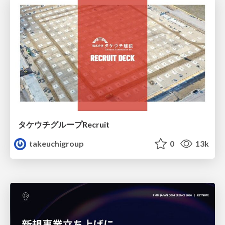
タケウチグループRecruit
takeuchigroup
0
13k