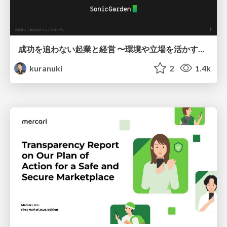
成功を追わない起業と経営 〜環境や立場を活かす戦略（Homing 2026）
kuranuki
2
1.4k