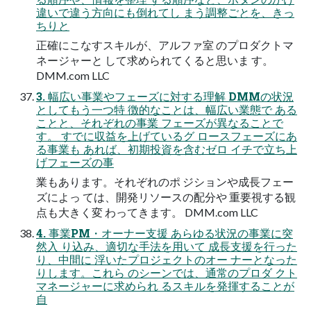
違いで違う方向にも倒れてし まう調整ごとを、きっ
ちりと
正確にこなすスキルが、アルファ室 のプロダクトマ
ネージャーと して求められてくると思いま す。
DMM.com LLC
3. 幅広い事業やフェーズに対する理解 DMMの状況
としてもう一つ特 徴的なことは、幅広い業態で ある
ことと、それぞれの事業 フェーズが異なることで
す。 すでに収益を上げているグ ロースフェーズにあ
る事業も あれば、初期投資を含むゼロ イチで立ち上
げフェーズの事
業もあります。それぞれのポ ジションや成長フェー
ズによっ ては、開発リソースの配分や 重要視する観
点も大きく変 わってきます。 DMM.com LLC
4. 事業PM・オーナー支援 あらゆる状況の事業に突
然入 り込み、適切な手法を用いて 成長支援を行った
り、中間に 浮いたプロジェクトのオー ナーとなった
りします。これら のシーンでは、通常のプロダ クト
マネージャーに求められ るスキルを発揮することが
自