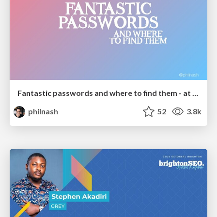
Fantastic passwords and where to find them - at NoRuKo
philnash
52
3.8k