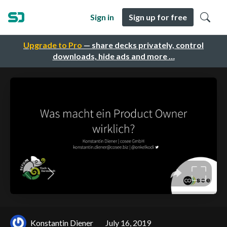
Sign in
Sign up for free
Upgrade to Pro
— share decks privately, control
downloads, hide ads and more …
Konstantin Diener
July 16, 2019