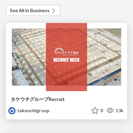
See All in Business
タケウチグループRecruit
takeuchigroup
0
13k