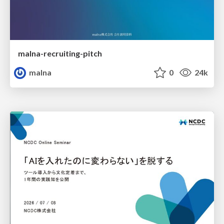
malna-recruiting-pitch
malna
0
24k