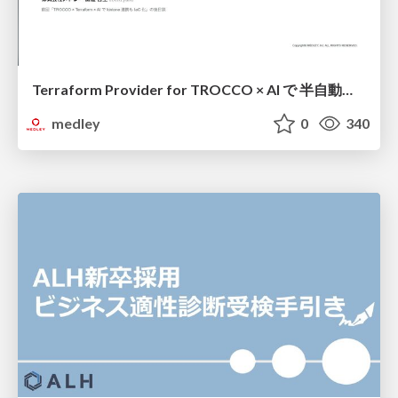
Terraform Provider for TROCCO × AI で 半自動化する複数プロダクトの連携運用 / Semi-Automating Multi-Product Data Integration Ops with the Terraform Provider for TROCCO × AI
medley
0
340