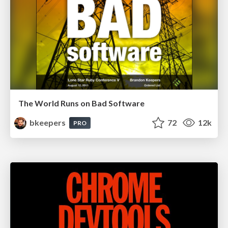
The World Runs on Bad Software
bkeepers
72
12k
PRO