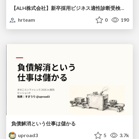
【ALH株式会社】新卒採用ビジネス適性診断受検手引き
hrteam
0
190
負債解消という仕事は儲かる
uproad3
5
3.7k