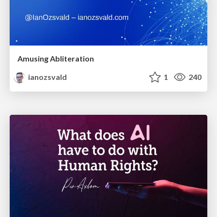
Amusing Abliteration
ianozsvald
1
240