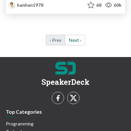
hanhan1978
68
60k
‹ Prev
Next ›
SpeakerDeck
Top Categories
Programming