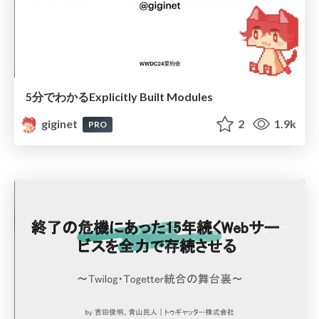
5分でわかるExplicitly Built Modules
giginet
2
1.9k
PRO