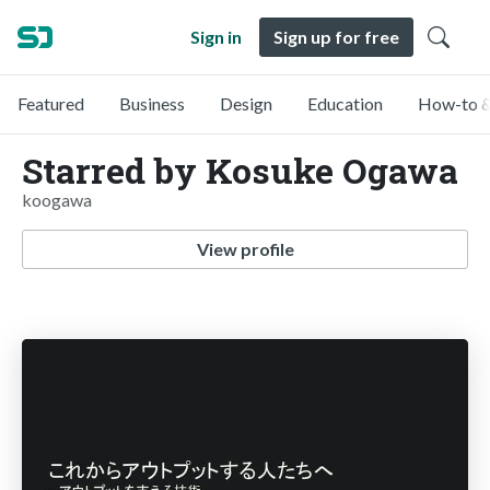
Sign in
Sign up for free
Featured
Business
Design
Education
How-to &
Starred by Kosuke Ogawa
koogawa
View profile