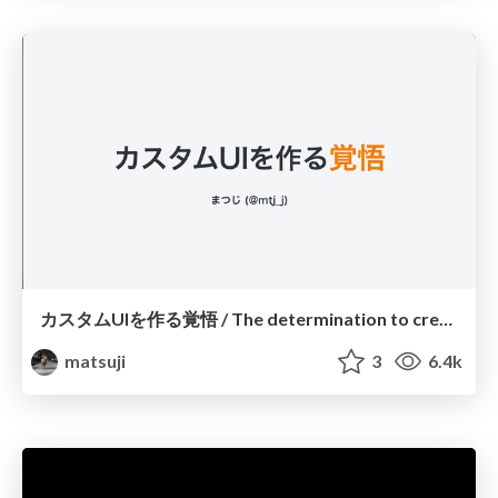
カスタムUIを作る覚悟 / The determination to create a custom UI
matsuji
3
6.4k