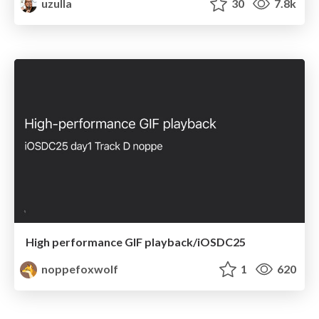
uzulla
30
7.8k
High performance GIF playback/iOSDC25
noppefoxwolf
1
620