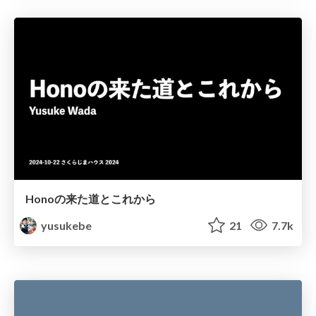
Honoの来た道とこれから
yusukebe
21
7.7k