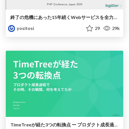
終了の危機にあった15年続くWebサービスを全力で存続させる - phpcon2024
yositosi
29
29k
TimeTreeが経た3つの転換点 ー プロダクト成長過程でその時、その瞬間、何を考えてたか