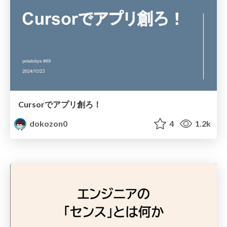
Cursorでアプリ創ろ！
dokozon0
4
1.2k