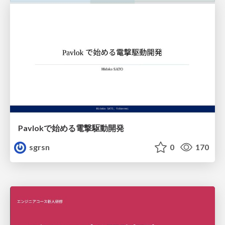
Pavlokで始める電撃駆動開発
sgrsn
0
170