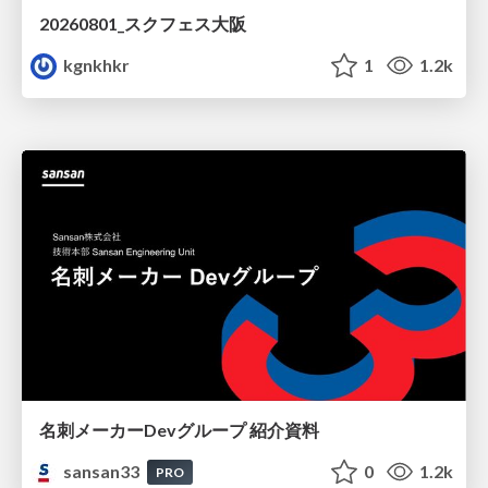
20260801_スクフェス大阪
kgnkhkr
1
1.2k
名刺メーカーDevグループ 紹介資料
sansan33
0
1.2k
PRO