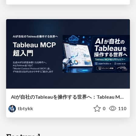
AIが自社のTableauを操作する世界へ：Tableau MCP超入門
tbtykk
0
110