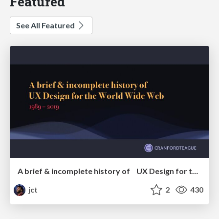
Featured
See All Featured
A brief & incomplete history of UX Design for the World Wide Web: 1989–2019
jct
2
430