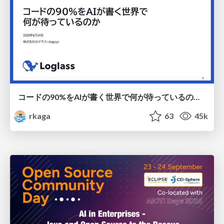
コードの90%をAIが書く世界で何が待っているのか / What awaits us in a world where 90% of the code is written by AI
rkaga
63
45k