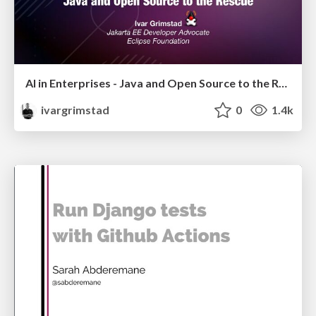
AI in Enterprises - Java and Open Source to the Rescue
ivargrimstad
0
1.4k