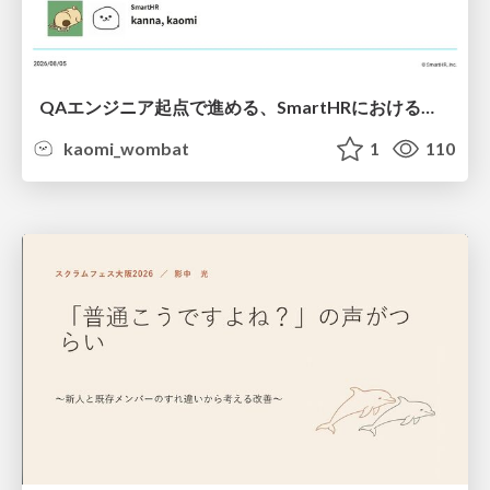
QAエンジニア起点で進める、SmartHRにおける信頼性向上について
kaomi_wombat
1
110