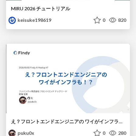
MIRU 2026 チュートリアル
keisuke198619
0
820
え？フロントエンドエンジニアの ワイがインフラも！？
puku0x
0
280