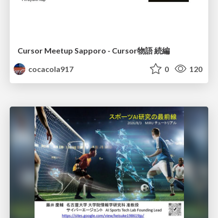
Cursor Meetup Sapporo - Cursor物語 続編
cocacola917
0
120