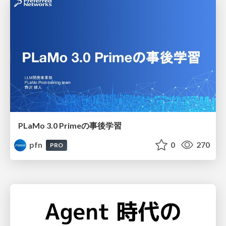
PLaMo 3.0 Primeの事後学習
pfn
0
270
PRO