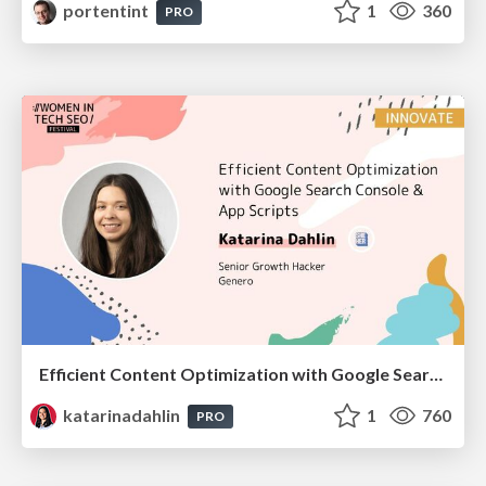
portentint
1
360
PRO
Efficient Content Optimization with Google Search Console & Apps Script
katarinadahlin
1
760
PRO