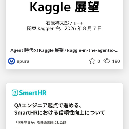
Agent 時代の Kaggle 展望 / kaggle-in-the-agentic-era
upura
0
180