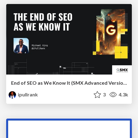
End of SEO as We Know It (SMX Advanced Version)
ipullrank
3
4.3k