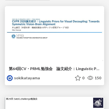
第64回CV・PRML勉強会 論文紹介：Linguistic Priors for Visual Decoupling: Towards Symmetric Vision-Brain Alignment
sokikatayama
0
150