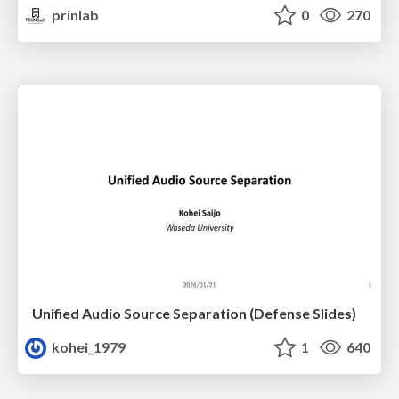
prinlab
0
270
Unified Audio Source Separation (Defense Slides)
kohei_1979
1
640