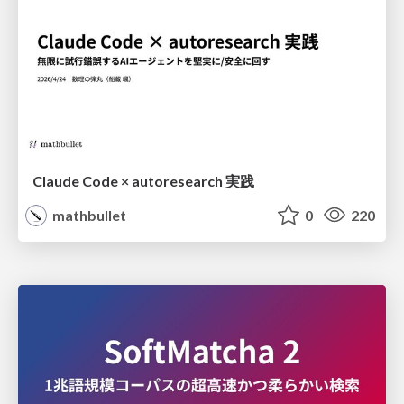
Claude Code × autoresearch 実践
mathbullet
0
220