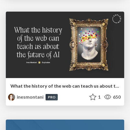
What the history of the web can teach us about the future of AI
inesmontani
1
650
PRO