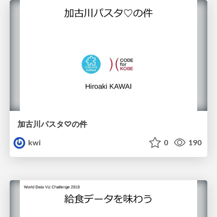
加古川パスタ♡の件
kwi
0
190