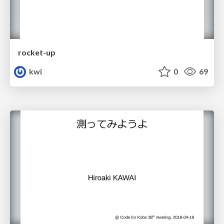
rocket-up
kwi
0
69