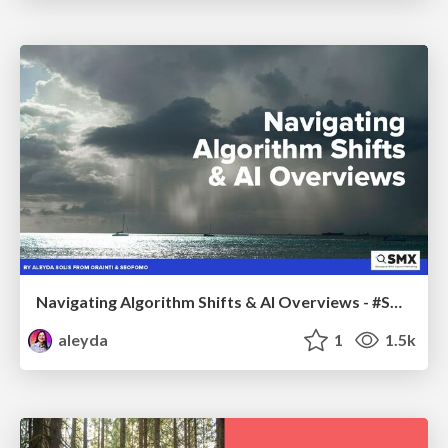
Navigating Algorithm Shifts & AI Overviews - #SMXNext
aleyda
1
1.5k