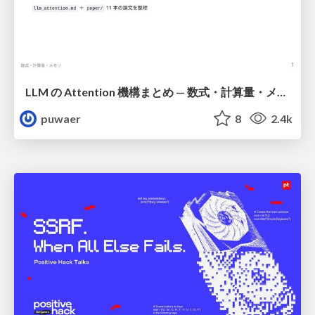
LLM の Attention 機構まとめ — 数式・計算量・メモリ
puwaer
8
2.4k