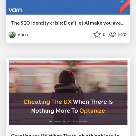
The SEO identity crisis: Don't let AI make you average
varn
0
520
Cheating the UX When There Is Nothing More to Optimize - PixelPioneers