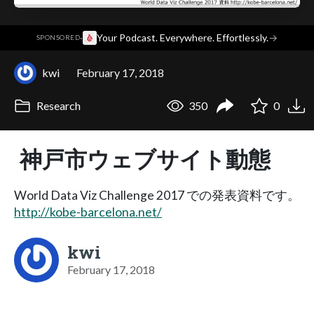
·
Your Podcast. Everywhere. Effortlessly.
→
SPONSORED
kwi
February 17, 2018
Research
350
0
神戸市ウェブサイト動態
World Data Viz Challenge 2017 での発表資料です。
http://kobe-barcelona.net/
kwi
February 17, 2018