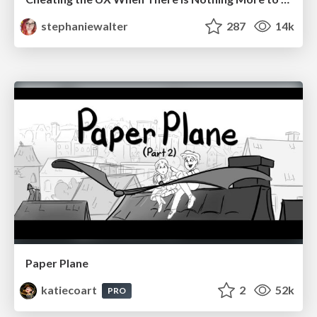
stephaniewalter
287
14k
Paper Plane
katiecoart
2
52k
PRO