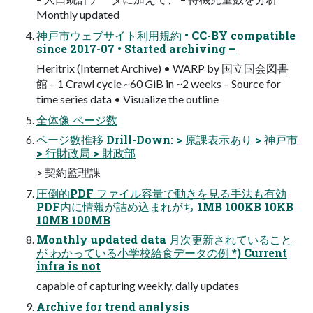
Monthly updated
神戸市ウェブサイト利用規約 • CC-BY compatible
since 2017-07 • Started archiving –
Heritrix (Internet Archive) • WARP by 国立国会図書
館 – 1 Crawl cycle ~60 GiB in ~2 weeks – Source for
time series data • Visualize the outline
全体像 ページ数
ページ数推移 Drill-Down: > 原課表示あり > 神戸市
> 行財政局 > 財政部
> 契約監理課
圧倒的PDF ファイル容量で動きを見る手法も有効
PDF内に情報が詰め込まれがち 1MB 100KB 10KB
10MB 100MB
Monthly updated data 月次更新されていること
が わかっている小学校給食データの例 *) Current
infra is not
capable of capturing weekly, daily updates
Archive for trend analysis