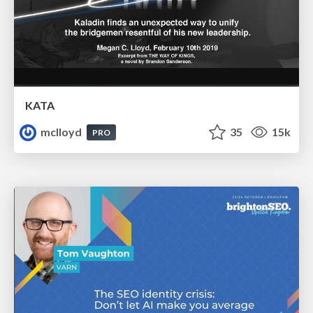
KATA
mclloyd
35
15k
PRO