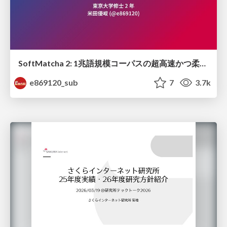
SoftMatcha 2: 1兆語規模コーパスの超高速かつ柔らかい検索
e869120_sub
7
3.7k