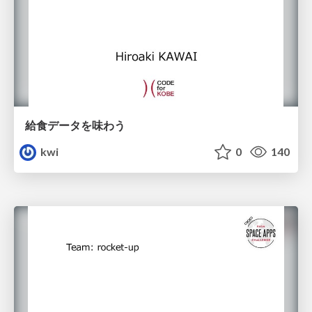
給食データを味わう
kwi
0
140