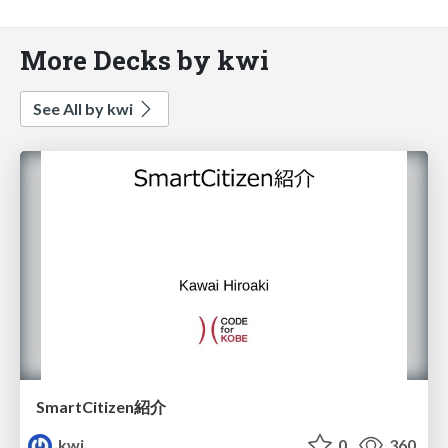
More Decks by kwi
See All by kwi
SmartCitizen紹介
kwi
0
360