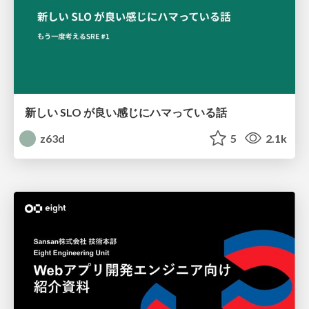
新しい SLO が良い感じにハマっている話
z63d
5
2.1k