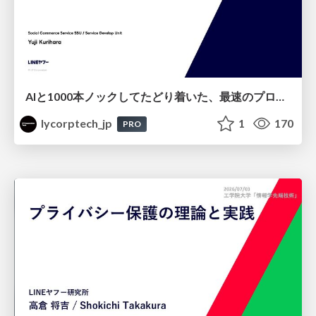
AIと1000本ノックしてたどり着いた、最速のプロダクト開発 ～toC向けAIエージェントUXを、動く選択肢とAIキャパシティで設計する～
lycorptech_jp
1
170
PRO