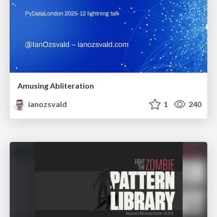
Amusing Abliteration
ianozsvald
1
240