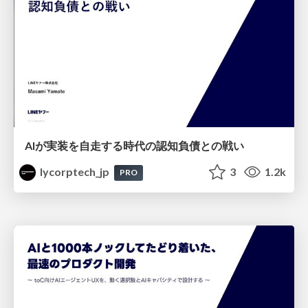
AIが実装を自走する時代の認知負債との戦い
lycorptech_jp
3
1.2k
PRO