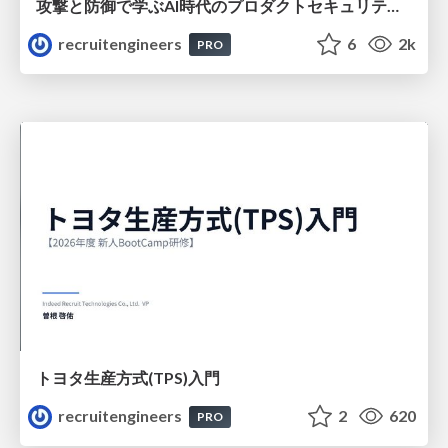
攻撃と防御で学ぶAI時代のプロダクトセキュリティ演習
recruitengineers
6
2k
PRO
トヨタ⽣産⽅式(TPS)⼊⾨
recruitengineers
2
620
PRO