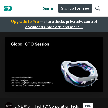
Sign in
Sign up for free
Upgrade to Pro
— share decks privately, control
downloads, hide ads and more …
LINEヤフーTech (LY Corporation Tech)
PRO