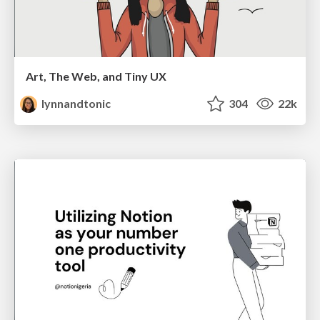
Art, The Web, and Tiny UX
lynnandtonic
304
22k