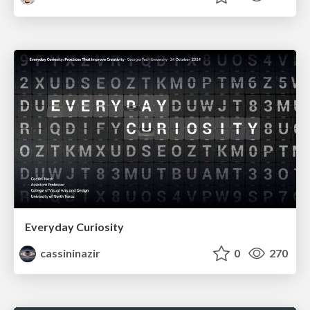
Everyday Curiosity
cassininazir
0
270