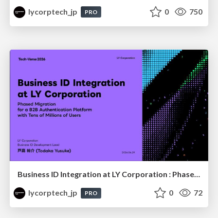
lycorptech_jp
0
750
PRO
Business ID Integration at LY Corporation : Phased Migration for a B2B authentication platform with Tens of Millions of Users
lycorptech_jp
0
72
PRO