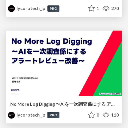
lycorptech_jp
1
270
PRO
No More Log Digging 〜AIを一次調査係にする アラートレビュー改善〜
lycorptech_jp
0
110
PRO