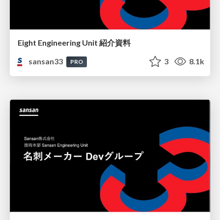
Eight Engineering Unit 紹介資料
sansan33
3
8.1k
PRO