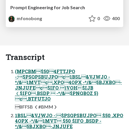
Prompt Engineering for Job Search
mfonobong
0
400
Transcript
(MPCBM$504FTTJPO
-:$PSQPSBUJPOc1BSL&VJWJO -
*/&1MVTc,XPO4OPX -*/&5BJXBO-
JNJUFEc$IFO )VOH$IJB
（$IFO.BSDP  -*/&$PNQBOZ 5)
c,BTFUTJO
8FFSB （#BMM）
1BSL&VJWJO -:$PSQPSBUJPO $50 ,XPO
4OPX -*/&1MVT $50 $IFO .BSDP -
*/&5BJXBO-JNJUFE