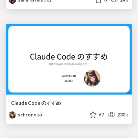
Claude Code のすすめ
schroneko
67
230k