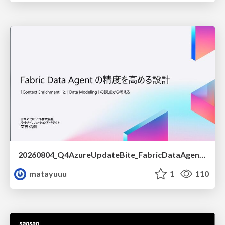
20260804_Q4AzureUpdateBite_FabricDataAgentの精度を高める設計.pdf
matayuuu
1
110