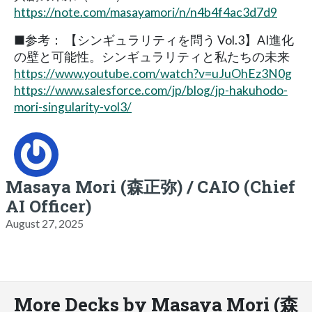
https://note.com/masayamori/n/n4b4f4ac3d7d9
■参考： 【シンギュラリティを問う Vol.3】AI進化
の壁と可能性。シンギュラリティと私たちの未来
https://www.youtube.com/watch?v=uJuOhEz3N0g
https://www.salesforce.com/jp/blog/jp-hakuhodo-
mori-singularity-vol3/
Masaya Mori (森正弥) / CAIO (Chief
AI Officer)
August 27, 2025
More Decks by Masaya Mori (森