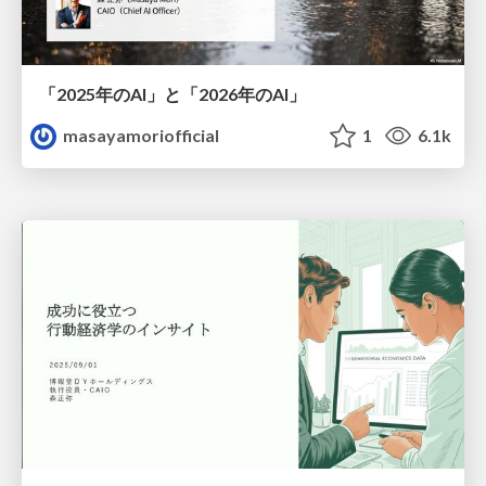
「2025年のAI」と「2026年のAI」
masayamoriofficial
1
6.1k