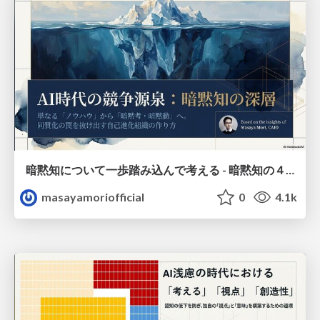
暗黙知について一歩踏み込んで考える - 暗黙知の４タイプと暗黙考・暗黙動へ
masayamoriofficial
0
4.1k