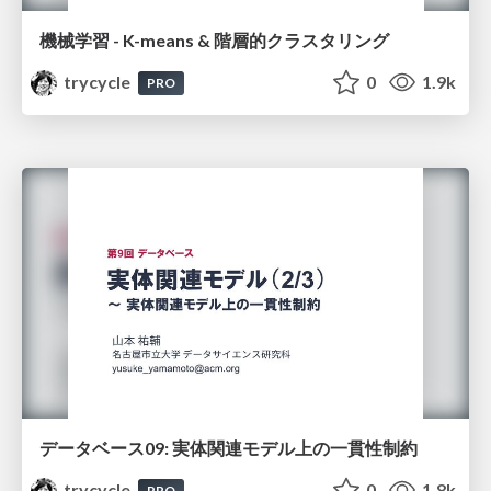
機械学習 - K-means & 階層的クラスタリング
trycycle
0
1.9k
PRO
データベース09: 実体関連モデル上の一貫性制約
trycycle
0
1.8k
PRO