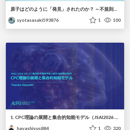
原子はどのように「発見」されたのか？ ～不規則なブラウン運動が示した原子の実在性～
syotasasaki593876
1
100
1. CPC理論の展開と集合的知能モデル（JSAI2026 KS-27 集合的予測符号化と新たな知性の時代）
hayashiyus884
1
320