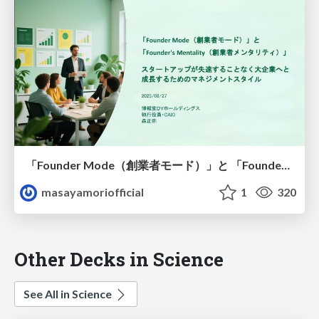
「Founder Mode（創業者モード）」と 「Founder's Mentality（創業者メンタリティ）」
masayamoriofficial
1
320
Other Decks in Science
See All in Science