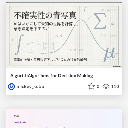
AlgorithAlgorihms for Decision Making
mickey_kubo
0
110