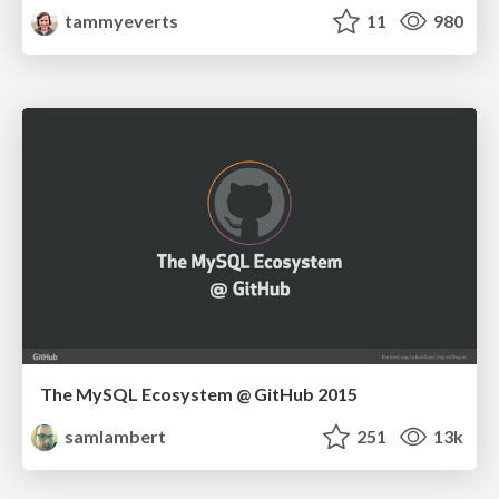
tammyeverts
11
980
The MySQL Ecosystem @ GitHub 2015
samlambert
251
13k