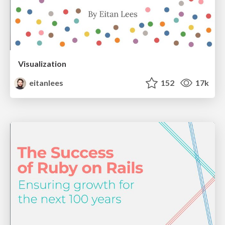
Visualization
eitanlees
152
17k