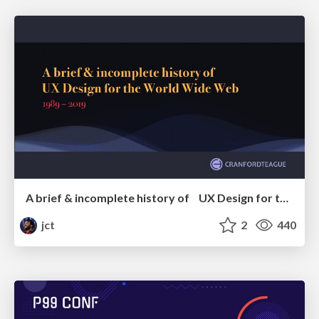
A brief & incomplete history of UX Design for the World Wide Web: 1989–2019
jct
2
440