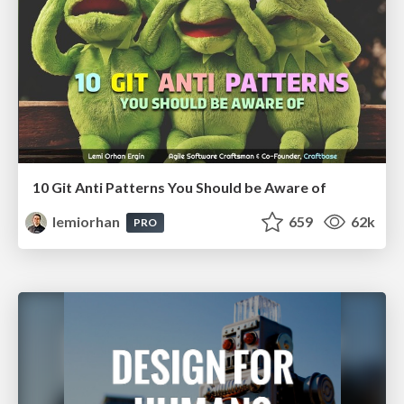
10 Git Anti Patterns You Should be Aware of
lemiorhan
659
62k
PRO