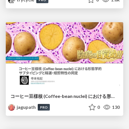
コーヒー豆様核 (Coffee-bean nuclei) における形態学的サブタイピングと精選・焙煎特性の同定
jagupath
0
130
PRO