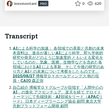
inesmontani
0
620
PRO
Transcript
AIによる科学の加速： 各領域での革新と共創の未来
本資料は、進歩が著しいAIにより科学、即ち学術的
研究や発見がどのように加速度的 ともいえる変化を
しているのか、気象、医療、生物学などを含めた各
領域におけるAI による革新、そして今後の研究のあ
り方とAIとの未来について考察をしたものです。
2025/08/27 博報堂ＤＹホールディングス 執行役
員・CAIO 森正弥
自己紹介 博報堂ＤＹグループが目指す「人間中心の
AI」の進化 アクセンチュア、楽天を経て デロイト
トーマツにて先端技術・AI領域をリード（APACリ
ード） 日本ディープラーニング協会 顧問 東京大学
共創プラットフォーム開発 顧問