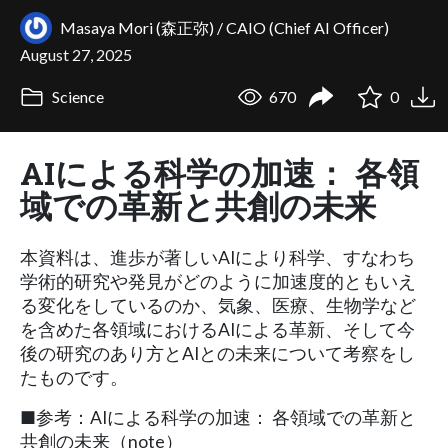
Masaya Mori (森正弥) / CAIO (Chief AI Officer)
August 27, 2025
Science
670
0
AIによる科学の加速： 各領
域での革新と共創の未来
本資料は、進歩が著しいAIにより科学、すなわち
学術的研究や発見がどのように加速度的ともいえ
る変化をしているのか、気象、医療、生物学など
を含めた各領域におけるAIによる革新、そして今
後の研究のあり方とAIとの未来について考察をし
たものです。
■参考：AIによる科学の加速： 各領域での革新と
共創の未来（note）