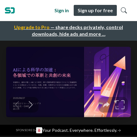
Sign in
Sign up for free
Upgrade to Pro
— share decks privately, control
downloads, hide ads and more …
·
Your Podcast. Everywhere. Effortlessly.
→
SPONSORED