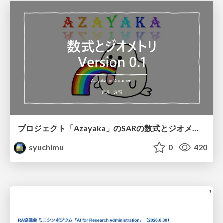
プロジェクト「Azayaka」のSARの数式とジオメトリ
syuchimu
0
420