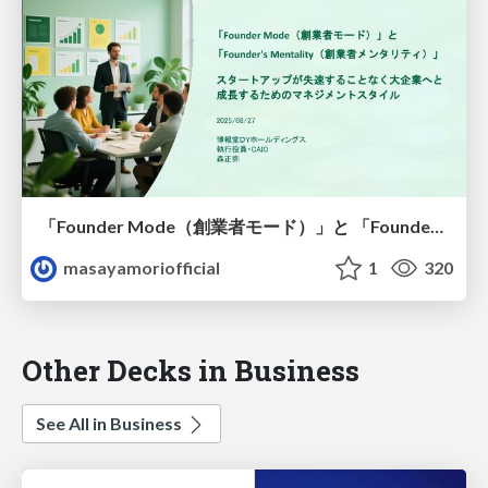
「Founder Mode（創業者モード）」と 「Founder's Mentality（創業者メンタリティ）」
masayamoriofficial
1
320
Other Decks in Business
See All in Business