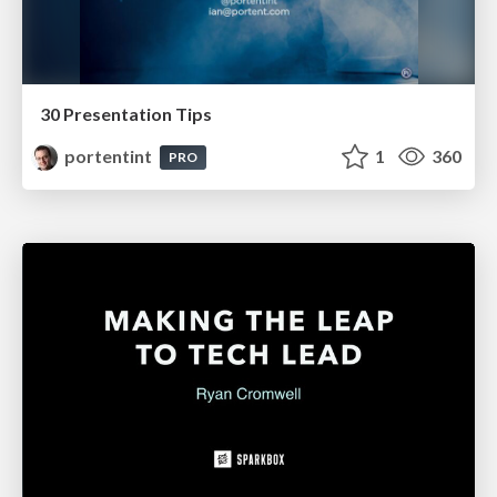
30 Presentation Tips
portentint
1
360
PRO