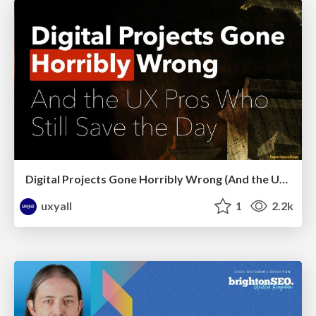
Digital Projects Gone Horribly Wrong (And the UX Pros Who Still Save the Day) - Dean Schuster
uxyall
1
2.2k