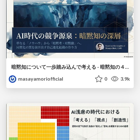
暗黙知について一歩踏み込んで考える - 暗黙知の４タイプと暗黙考・暗黙動へ
masayamoriofficial
0
3.9k