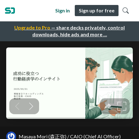
Sign in
Sign up for free
Upgrade to Pro
— share decks privately, control
downloads, hide ads and more …
Masaya Mori (森正弥) / CAIO (Chief AI Officer)