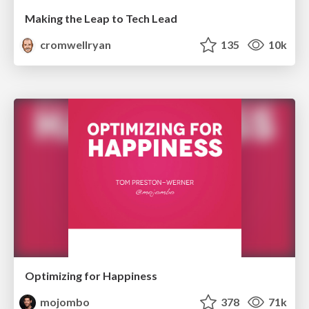
Making the Leap to Tech Lead
cromwellryan
135
10k
Optimizing for Happiness
mojombo
378
71k