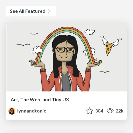
See All Featured
Art, The Web, and Tiny UX
lynnandtonic
304
22k