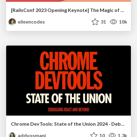
[RailsConf 2023 Opening Keynote] The Magic of Rails
eileencodes
31
10k
Chrome DevTools: State of the Union 2024 - Debugging React & Beyond
addyosmani
10
1.3k