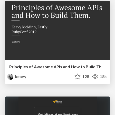
Principles of Awesome APIs and How to Build Them.
keavy
128
18k