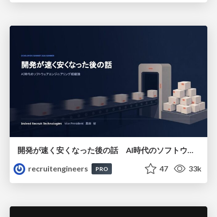
開発が速く安くなった後の話 AI時代のソフトウェアエンジニアリング組織論 #devsumi
recruitengineers
47
33k
PRO