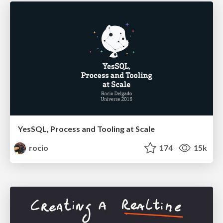
YesSQL, Process and Tooling at Scale
rocio
174
15k