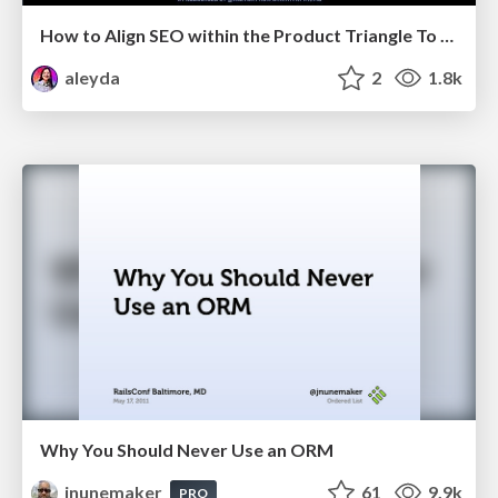
How to Align SEO within the Product Triangle To Get Buy-In & Support - #RIMC
aleyda
2
1.8k
Why You Should Never Use an ORM
jnunemaker
61
9.9k
PRO