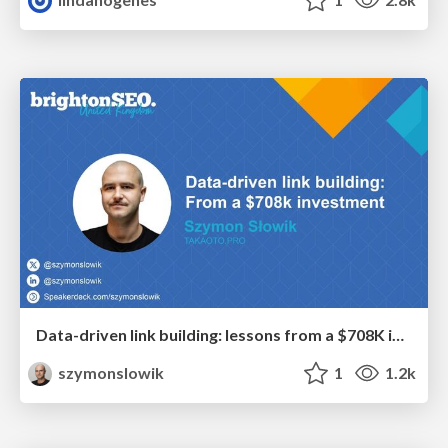
Data-driven link building: lessons from a $708K investment (BrightonSEO talk)
szymonslowik
1
1.2k