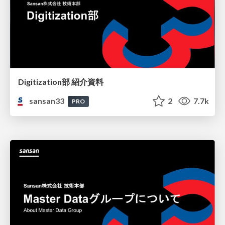
Digitization部 紹介資料
sansan33
2
7.7k
PRO