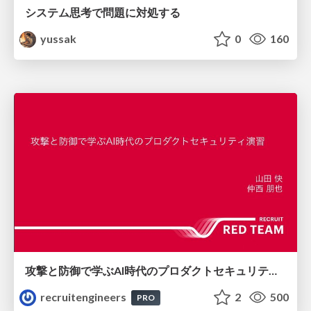
システム思考で問題に対処する
yussak
0
160
攻撃と防御で学ぶAI時代のプロダクトセキュリティ演習
recruitengineers
2
500
PRO