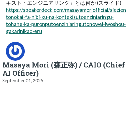
キスト・エンジニアリング」とは何か (スライド)
https://speakerdeck.com/masayamoriofficial/aiezien
tonokai-fa-nibi-xu-na-kontekisutoenziniaringu-
tohahe-ka-puronputoenziniaringutonowei-iwoshou-
gakarinikao-eru
Masaya Mori (森正弥) / CAIO (Chief
AI Officer)
September 01, 2025