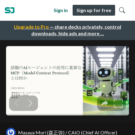
Sign in
Sign up for free
Upgrade to Pro
— share decks privately, control
downloads, hide ads and more …
Masaya Mori (森正弥) / CAIO (Chief AI Officer)