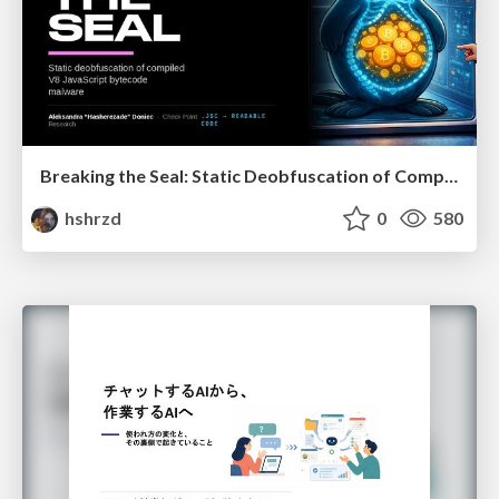
Breaking the Seal: Static Deobfuscation of Compiled V8 JavaScript Bytecode Malware
hshrzd
0
580