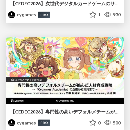
【CEDEC2026】次世代デジタルカードゲームのサーバー設計と運用 〜『Shadowverse: Worlds Beyond』の舞台裏～
cygames
1
930
PRO
【CEDEC2026】専門性の高いデフォルメチームが挑んだ人材育成戦略 〜Cygames Academiaの企画から実施まで〜
cygames
0
500
PRO