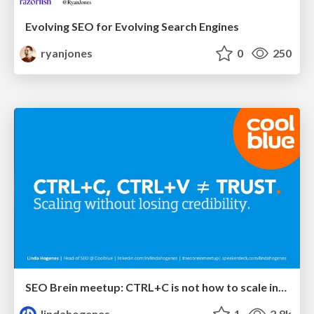
Evolving SEO for Evolving Search Engines
ryanjones
0
250
SEO Brein meetup: CTRL+C is not how to scale international SEO
lindahogenes
1
2.8k