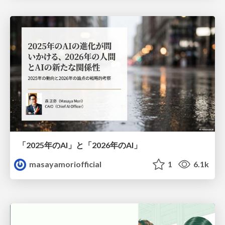
「2025年のAI」と「2026年のAI」
masayamoriofficial
1
6.1k