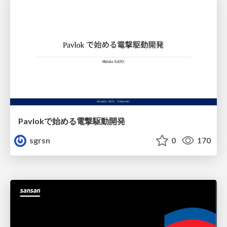
Pavlokで始める電撃駆動開発
sgrsn
0
170