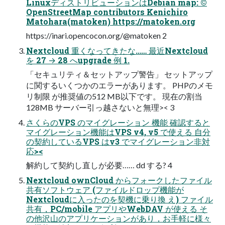
LinuxディストリビューションはDebian map: ©
OpenStreetMap contributors Kenichiro
Matohara(matoken) https://matoken.org
https://inari.opencocon.org/@matoken 2
Nextcloud 重くなってきたな…… 最近Nextcloud
を 27 → 28 へupgrade 例 1.
「セキュリティ＆セットアップ警告」 セットアップ
に関するいくつかのエラーがあります。 PHPのメモ
リ制限 が推奨値の512 MB以下です。 現在の割当
128MB サーバー引っ越さないと無理>< 3
さくらのVPS のマイグレーション 機能 確認すると
マイグレーション機能はVPS v4, v5 で使える 自分
の契約しているVPS はv3 でマイグレーション非対
応><
解約して契約し直しが必要…… dd する? 4
Nextcloud ownCloud からフォークしたファイル
共有ソフトウェア (ファイルドロップ機能が
Nextcloudに入ったのを契機に乗り換 え) ファイル
共有，PC/mobile アプリやWebDAV が使える そ
の他沢山のアプリケーションがあり，お手軽に様々