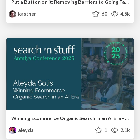
Put a Button on it: Removing Barriers to Going Fast.
kastner
60
4.5k
Winning Ecommerce Organic Search in an AI Era - #searchnstuff2025
aleyda
1
2.1k