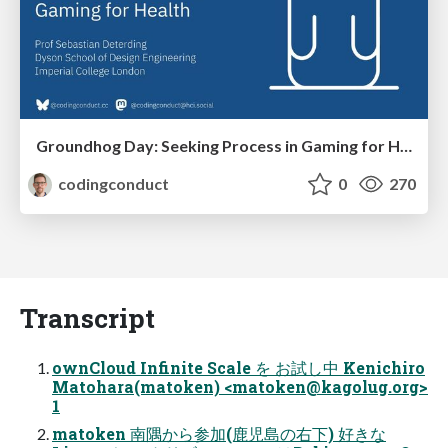
Groundhog Day: Seeking Process in Gaming for Health
codingconduct
0
270
Transcript
ownCloud Infinite Scale を お試し中 Kenichiro
Matohara(matoken) <
matoken@kagolug.org
>
1
matoken 南隅から参加(鹿児島の右下) 好きな