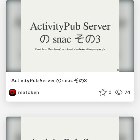
ActivityPub Server の snac その3
matoken
0
74