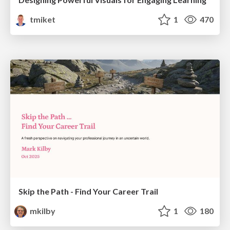
tmiket
1
470
Skip the Path - Find Your Career Trail
mkilby
1
180