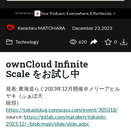
·
Your Podcast. Everywhere. Effortlessly.
→
SPONSORED
Kenichiro MATOHARA
December 23, 2023
Technology
620
0
ownCloud Infinite
Scale をお試し中
発表: 東海道らぐ2023年12月開催＠メリーアヒル
ヤキ（ふぁぼ大
統領）
https://tokaidolug.connpass.com/event/305018/
source:
https://gitlab.com/matoken/tokaido-
2023.12/-/blob/main/slide/slide.adoc