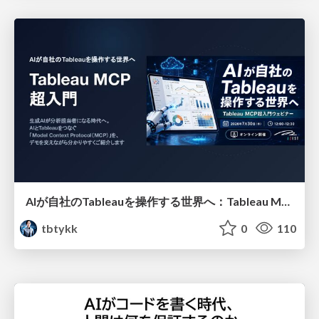
AIが自社のTableauを操作する世界へ：Tableau MCP超入門
tbtykk
0
110