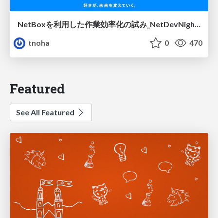
NetBoxを利用した作業効率化の試み_NetDevNight4
tnoha
0
470
Featured
See All Featured