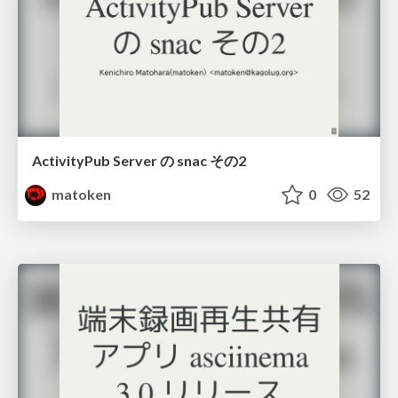
ActivityPub Server の snac その2
matoken
0
52