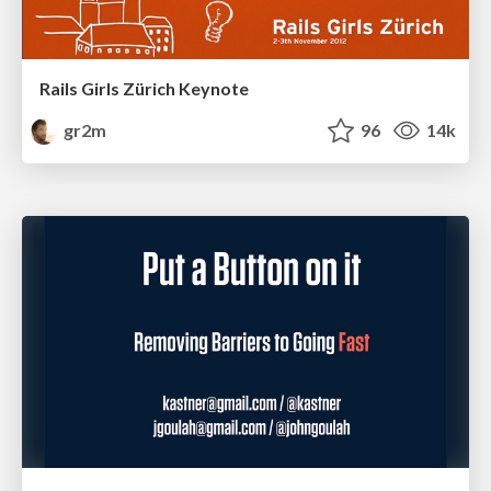
Rails Girls Zürich Keynote
gr2m
96
14k