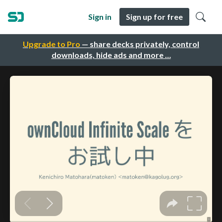
Sign in
Sign up for free
Upgrade to Pro
— share decks privately, control
downloads, hide ads and more …