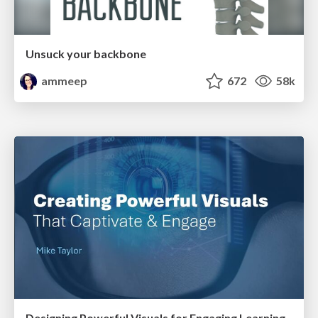
Unsuck your backbone
ammeep
672
58k
Designing Powerful Visuals for Engaging Learning