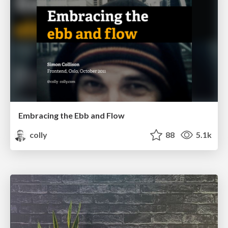
Embracing the Ebb and Flow
colly
88
5.1k