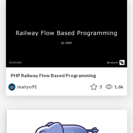
PHP Railway Flow Based Programming
matyo91
3
1.6k