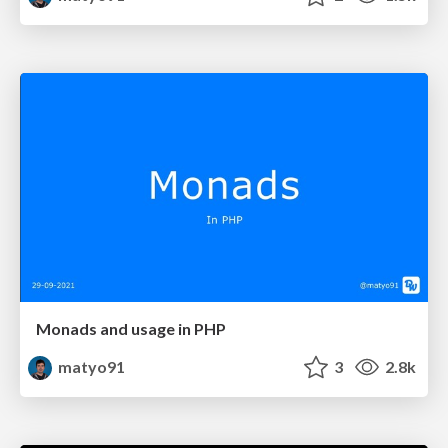
Monads and usage in PHP
matyo91
3
2.8k