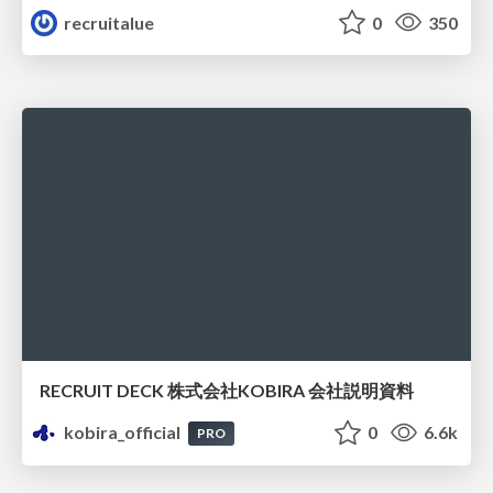
recruitalue
0
350
RECRUIT DECK 株式会社KOBIRA 会社説明資料
kobira_official
0
6.6k
PRO