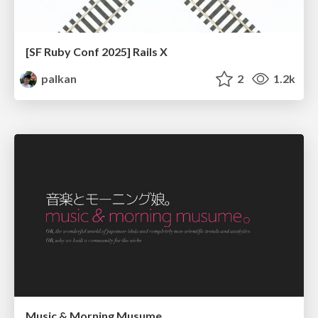
[SF Ruby Conf 2025] Rails X
palkan
2
1.2k
Music & Morning Musume