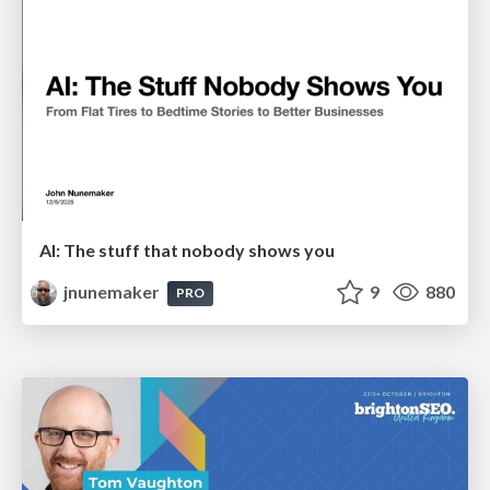
AI: The stuff that nobody shows you
jnunemaker
9
880
PRO