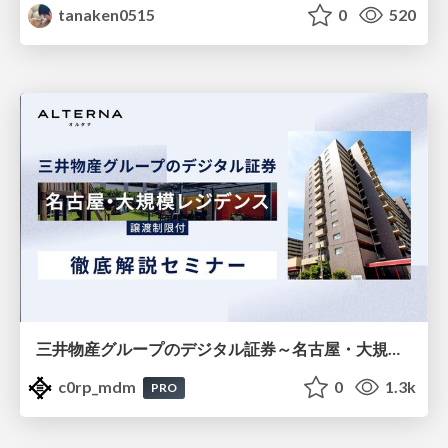
tanaken0515
0
520
三井物産グループのデジタル証券～名古屋・大規模レジデンス～徹底解説セミナー
c0rp_mdm
0
1.3k
PRO