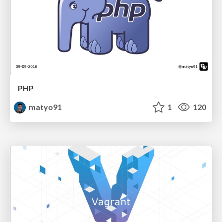
PHP
matyo91
1
120