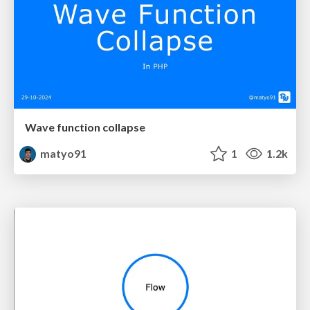
Wave function collapse
matyo91
1
1.2k