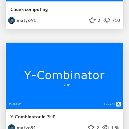
Chunk computing
matyo91
2
710
Y-Combinator in PHP
matyo91
2
1.5k