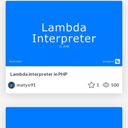
Lambda interpreter in PHP
matyo91
1
500