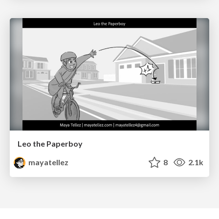
Leo the Paperboy
mayatellez
8
2.1k