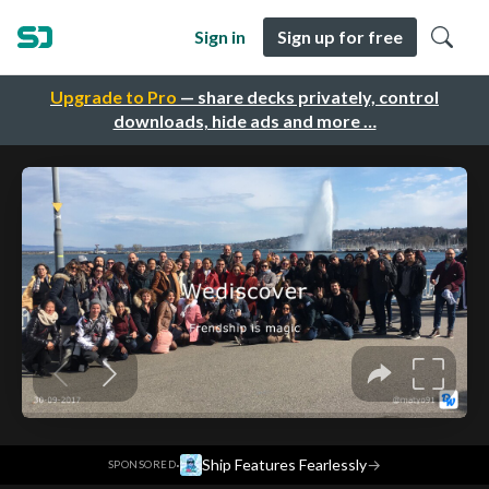
Sign in
Sign up for free
Upgrade to Pro
— share decks privately, control
downloads, hide ads and more …
·
Ship Features Fearlessly
→
SPONSORED