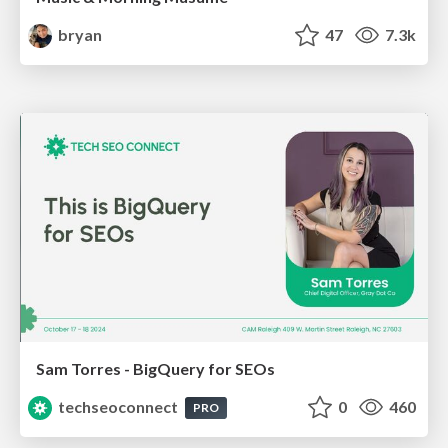
bryan
47
7.3k
Sam Torres - BigQuery for SEOs
techseoconnect
0
460
PRO