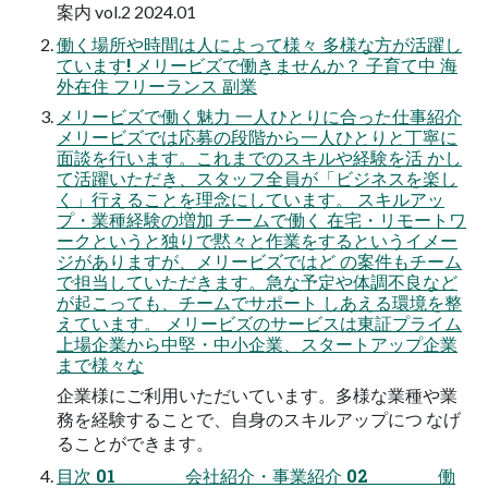
案内 vol.2 2024.01
働く場所や時間は人によって様々 多様な方が活躍し
ています! メリービズで働きませんか？ 子育て中 海
外在住 フリーランス 副業
メリービズで働く魅力 一人ひとりに合った仕事紹介
メリービズでは応募の段階から一人ひとりと丁寧に
面談を行います。これまでのスキルや経験を活 かし
て活躍いただき、スタッフ全員が「ビジネスを楽し
く」行えることを理念にしています。 スキルアッ
プ・業種経験の増加 チームで働く 在宅・リモートワ
ークというと独りで黙々と作業をするというイメー
ジがありますが、メリービズではど の案件もチーム
で担当していただきます。急な予定や体調不良など
が起こっても、チームでサポート しあえる環境を整
えています。 メリービズのサービスは東証プライム
上場企業から中堅・中小企業、スタートアップ企業
まで様々な
企業様にご利用いただいています。多様な業種や業
務を経験することで、自身のスキルアップにつ なげ
ることができます。
目次 01 会社紹介・事業紹介 02 働