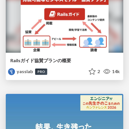
Railsガイド協賛プランの概要
yasslab
2
14k
PRO