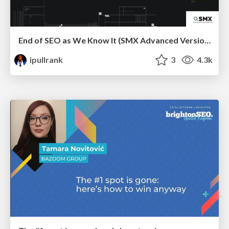
End of SEO as We Know It (SMX Advanced Version)
ipullrank
3
4.3k