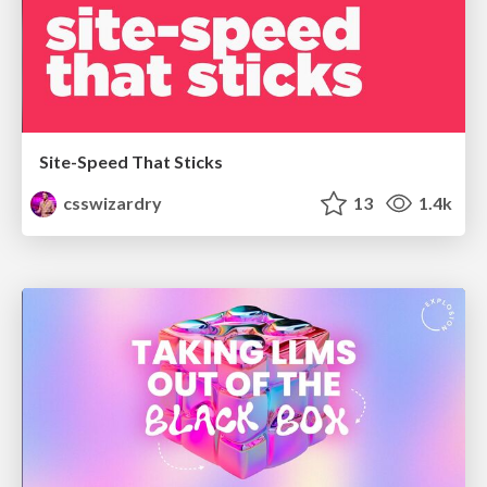
Site-Speed That Sticks
csswizardry
13
1.4k