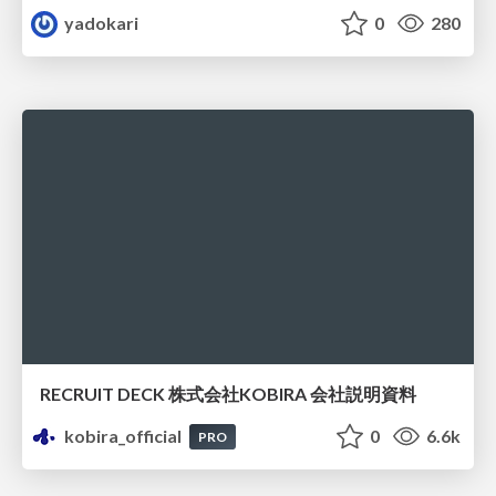
yadokari
0
280
RECRUIT DECK 株式会社KOBIRA 会社説明資料
kobira_official
0
6.6k
PRO