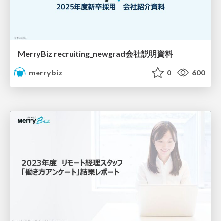
MerryBiz recruiting_newgrad会社説明資料
merrybiz
0
600