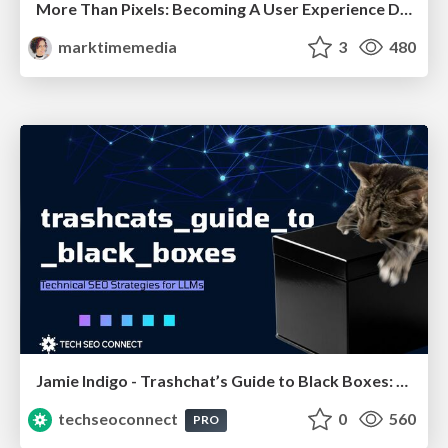
More Than Pixels: Becoming A User Experience Designer
marktimemedia
3
480
Jamie Indigo - Trashchat’s Guide to Black Boxes: Technical SEO Tactics for LLMs
techseoconnect
0
560
PRO