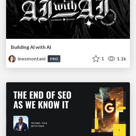
Building AI with AI
inesmontani
1
1.1k
PRO