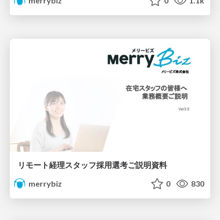
merrybiz
0
1.1k
リモート経理スタッフ採用選考ご説明資料
merrybiz
0
830