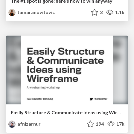
The #1 spot is gone: here's how to win anyway
tamaranovitovic
3
1.1k
Easily Structure & Communicate Ideas using Wireframe
afnizarnur
194
17k