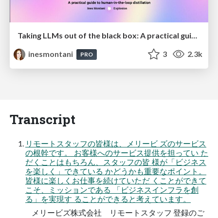
Taking LLMs out of the black box: A practical guide to human-in-the-loop distillation
inesmontani
3
2.3k
PRO
Transcript
リモートスタッフの皆様は、メリービ ズのサービス
の根幹です。 お客様へのサービス提供を担ってい た
だくことはもちろん、スタッフの皆 様が「ビジネス
を楽しく」できている かどうかも重要なポイント。
皆様に楽しくお仕事を続けていただ くことができて
こそ、ミッションである 「ビジネスインフラを創
る」を実現す ることができると考えています。
メリービズ株式会社 リモートスタッフ 登録のご