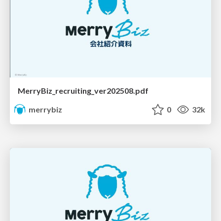
MerryBiz_recruiting_ver202508.pdf
merrybiz
0
32k