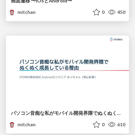
画面遷移 〜iOSとAndroid〜
mitchan
0
450
パソコン音痴な私がモバイル開発界隈でぬくぬく成長している理由
mitchan
0
610