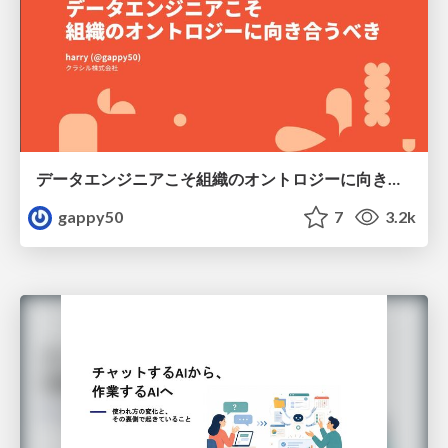
データエンジニアこそ組織のオントロジーに向き合うべき — 問いに答えるAIから、事業を動かすAIへ
gappy50
7
3.2k