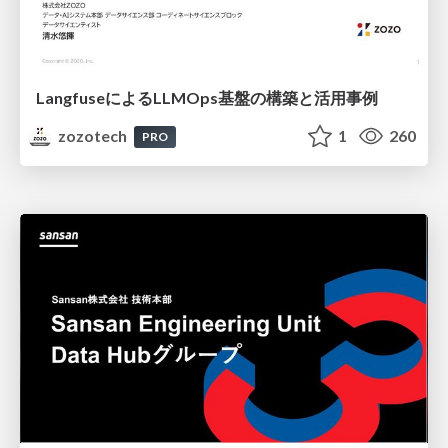
LangfuseによるLLMOps基盤の構築と活用事例
zozotech
1
260
PRO