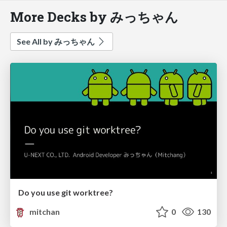
More Decks by みっちゃん
See All by みっちゃん
Do you use git worktree?
mitchan
0
130