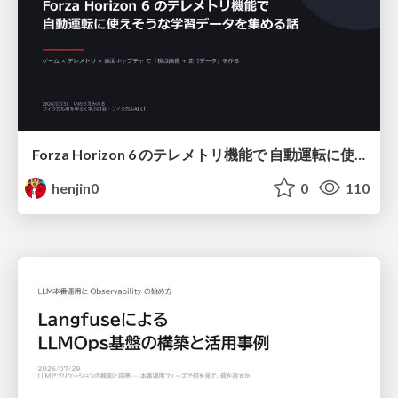
Forza Horizon 6 のテレメトリ機能で 自動運転に使えそうな学習データを集める話
henjin0
0
110