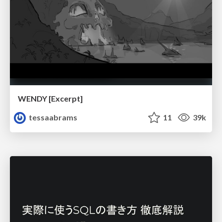
WENDY [Excerpt]
tessaabrams
11
39k