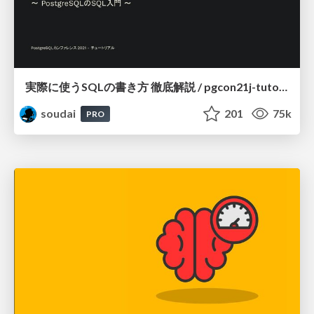
実際に使うSQLの書き方 徹底解説 / pgcon21j-tutorial
soudai
201
75k
PRO