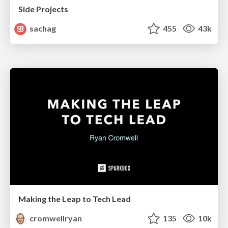
Side Projects
sachag
455
43k
Making the Leap to Tech Lead
cromwellryan
135
10k