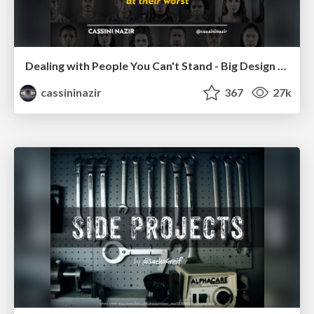
Dealing with People You Can't Stand - Big Design 2015
cassininazir
367
27k