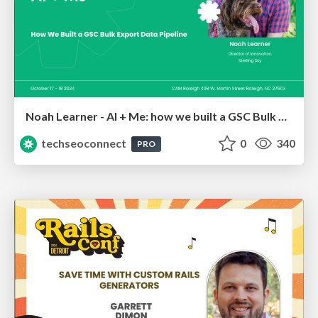
Noah Learner - AI + Me: how we built a GSC Bulk Export data pipeline
techseoconnect
0
340
PRO