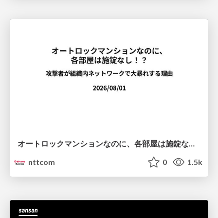
オートロックマンションなのに、各部屋は施錠なし！？ 攻撃者が組織内ネットワークで大暴れする理由 / The Front Door Is Locked, but the Rooms Are Wide Open: Why Attackers Move Freely Inside Enterprise Networks
nttcom
0
1.5k