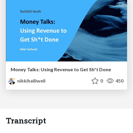
Money Talks: Using Revenue to Get Sh*t Done
nikkihalliwell
0
450
Transcript