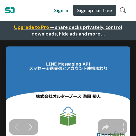
Sign in
Sign up for free
Upgrade to Pro
— share decks privately, control
downloads, hide ads and more …