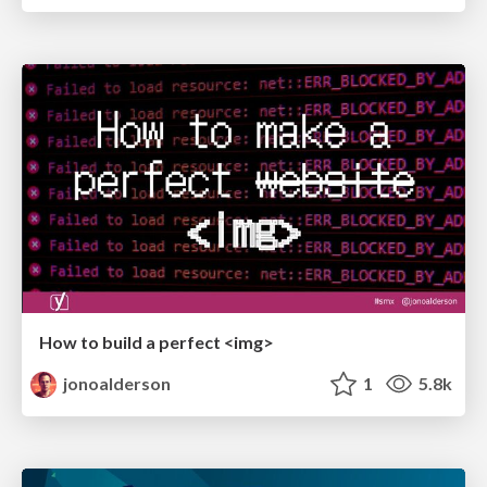
How to build a perfect <img>
jonoalderson
1
5.8k