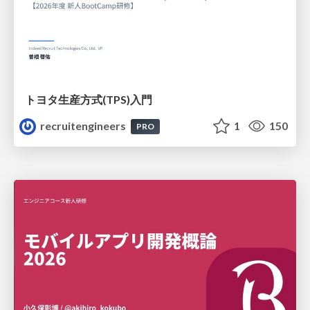
トヨタ⽣産⽅式(TPS)⼊⾨
recruitengineers
1
150
PRO