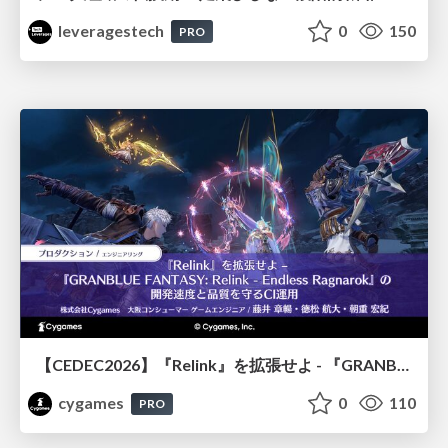
leveragestech
0
150
PRO
【CEDEC2026】『Relink』を拡張せよ - 『GRANBLUE FANTASY: Relink - Endless Ragnarok』の開発速度と品質を守るCI運用
cygames
0
110
PRO