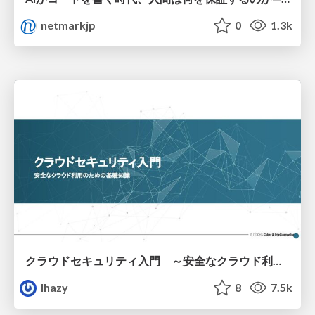
netmarkjp
0
1.3k
クラウドセキュリティ入門 ～安全なクラウド利用のための基礎知識～
lhazy
8
7.5k