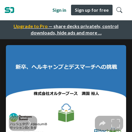
Sign in
Sign up for free
Upgrade to Pro
— share decks privately, control
downloads, hide ads and more …