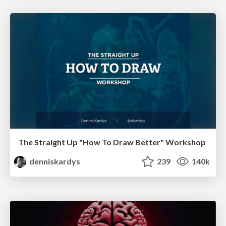
The Straight Up "How To Draw Better" Workshop
denniskardys
239
140k