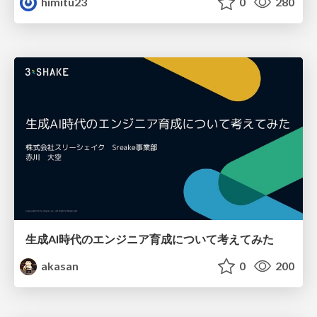
himitu23
0
280
生成AI時代のエンジニア育成について考えてみた
akasan
0
200