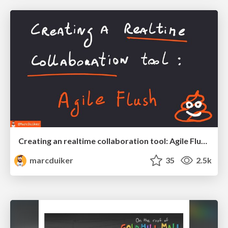
Creating an realtime collaboration tool: Agile Flush - .NET Oxford
marcduiker
35
2.5k