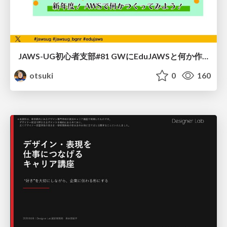
JAWS-UG初心者支部#81 GWにEduJAWSと何か作ろうもくもく会！
otsuki
0
160