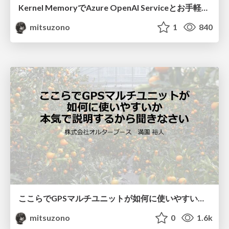
Kernel MemoryでAzure OpenAI Serviceとお手軽データソース連携
mitsuzono
1
840
ここらでGPSマルチユニットが如何に使いやすいか本気で説明するから聞きなさい
mitsuzono
0
1.6k