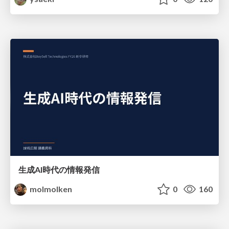
生成AI時代の情報発信
molmolken
0
160