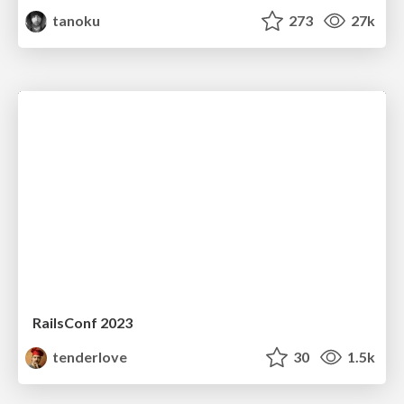
tanoku
273
27k
RailsConf 2023
tenderlove
30
1.5k