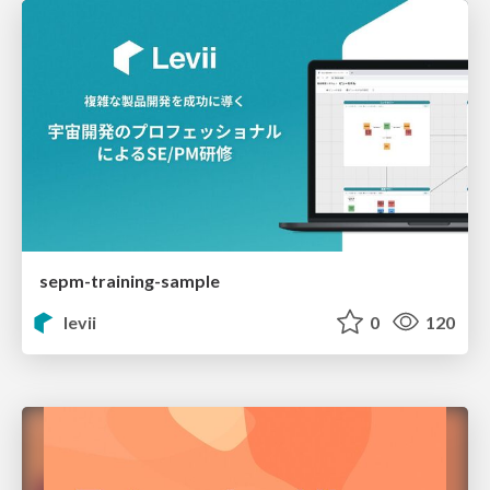
sepm-training-sample
levii
0
120