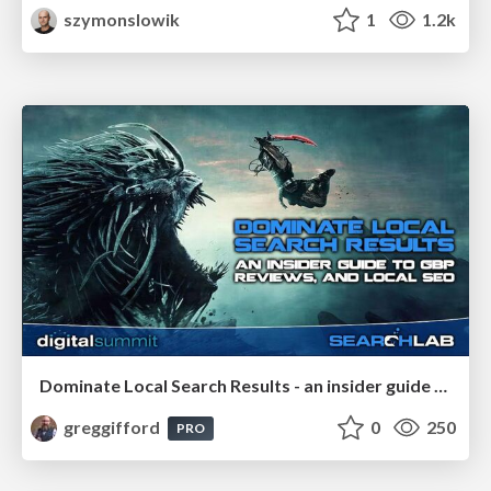
szymonslowik
1
1.2k
Dominate Local Search Results - an insider guide to GBP, reviews, and Local SEO
greggifford
0
250
PRO