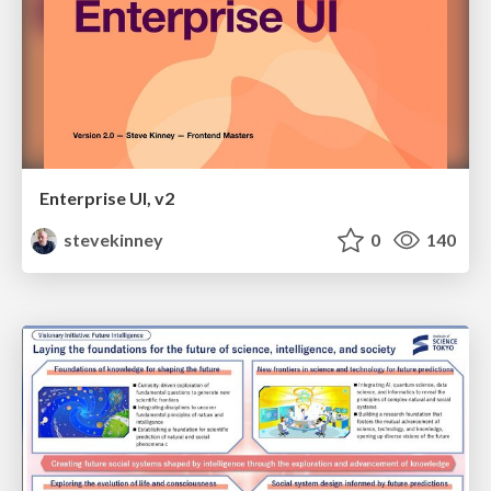
Enterprise UI, v2
stevekinney
0
140